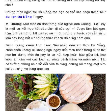
đây, thì bạn cũng đừng nên bỏ lỡ những món ăn đặc trưng tại đây
nhé!!!
Những món ngon tại Đà Nẵng mà bạn có thể lựa chọn trong tour
du lịch Đà Nẵng
1 ngày.
Mì Quảng:
Một món ăn đặc trưng của người dân Quảng - Đà. Đây
là một sự kết hợp hết sức bình dị của sợi mì được làm bột gạo,
tôm, thịt và trứng, tất cả tạo nên một hương vị tuyệt vời sẵn sàng
làm say lòng bất cứ những thực khách đã từng nếm qua.
Bánh tráng cuốn thịt heo:
Nếu nhắc đến ẩm thực Đà Nẵng,
chắc chắn không ai, không nghĩ ngay đến món bánh tráng cuốn thịt
heo trứ danh. Món ăn này là sự kết hợp hoàn hảo giữa thịt heo
luộc, ăn kèm với các loại rau sống, bánh tráng và mắm nêm. Tất
cả tưởng chừng như rất đỗi bình thường, nhưng lại mang một sức
hút vô cùng, vô cùng đặc biệt.