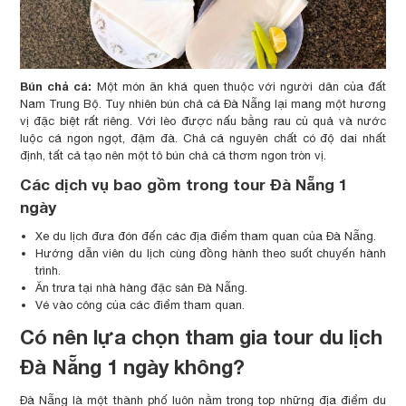
Bún chả cá:
Một món ăn khá quen thuộc với người dân của đất
Nam Trung Bộ. Tuy nhiên bún chả cá Đà Nẵng lại mang một hương
vị đặc biệt rất riêng. Với lèo được nấu bằng rau củ quả và nước
luộc cá ngon ngọt, đậm đà. Chả cá nguyên chất có độ dai nhất
định, tất cả tạo nên một tô bún chả cá thơm ngon tròn vị.
Các dịch vụ bao gồm trong tour Đà Nẵng 1
ngày
Xe du lịch đưa đón đến các địa điểm tham quan của Đà Nẵng.
Hướng dẫn viên du lịch cùng đồng hành theo suốt chuyến hành
trình.
Ăn trưa tại nhà hàng đặc sản Đà Nẵng.
Vé vào công của các điểm tham quan.
Có nên lựa chọn tham gia tour du lịch
Đà Nẵng 1 ngày không?
Đà Nẵng là một thành phố luôn nằm trong top những địa điểm du