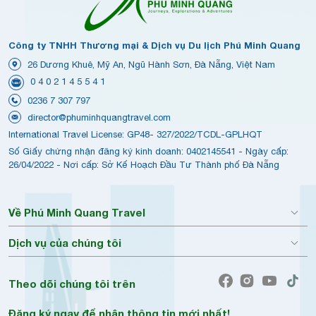
Công ty TNHH Thương mại & Dịch vụ Du lịch Phú Minh Quang
26 Dương Khuê, Mỹ An, Ngũ Hành Sơn, Đà Nẵng, Việt Nam
0 4 0 2 1 4 5 5 4 1
0236 7 307 797
director@phuminhquangtravel.com
International Travel License: GP48- 327/2022/TCDL-GPLHQT
Số Giấy chứng nhận đăng ký kinh doanh: 0402145541 - Ngày cấp:
26/04/2022 - Nơi cấp: Sở Kế Hoạch Đầu Tư Thành phố Đà Nẵng
Về Phú Minh Quang Travel
Dịch vụ của chúng tôi
Theo dõi chúng tôi trên
Đăng ký ngay để nhận thông tin mới nhất!