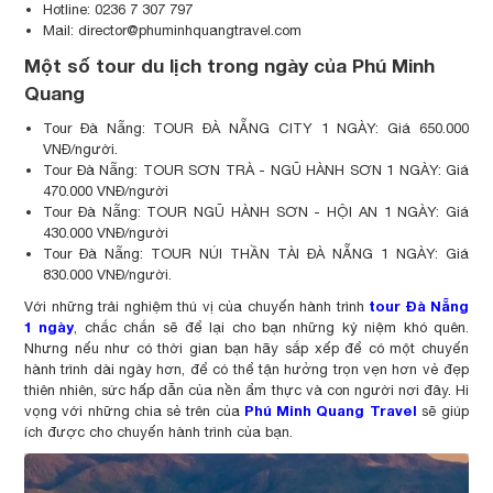
Hotline: 0236 7 307 797
Mail:
director@phuminhquangtravel.com
Một số tour du lịch trong ngày của Phú Minh
Quang
Tour Đà Nẵng: TOUR ĐÀ NẴNG CITY 1 NGÀY: Giá 650.000
VNĐ/người.
Tour Đà Nẵng: TOUR SƠN TRÀ - NGŨ HÀNH SƠN 1 NGÀY: Giá
470.000 VNĐ/người
Tour Đà Nẵng: TOUR NGŨ HÀNH SƠN - HỘI AN 1 NGÀY: Giá
430.000 VNĐ/người
Tour Đà Nẵng: TOUR NÚI THẦN TÀI ĐÀ NẴNG 1 NGÀY: Giá
830.000 VNĐ/người.
tour Đà Nẵng
Với những trải nghiệm thú vị của chuyến hành trình
1 ngày
, chắc chắn sẽ để lại cho bạn những kỷ niệm khó quên.
Nhưng nếu như có thời gian bạn hãy sắp xếp để có một chuyến
hành trình dài ngày hơn, để có thể tận hưởng trọn vẹn hơn vẻ đẹp
thiên nhiên, sức hấp dẫn của nền ẩm thực và con người nơi đây. Hi
Phú Minh Quang Travel
vọng với những chia sẻ trên của
sẽ giúp
ích được cho chuyến hành trình của bạn.