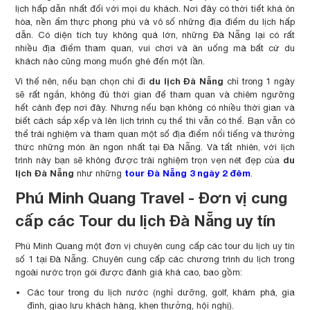
lịch hấp dẫn nhất đối với mọi du khách. Nơi đây có thời tiết khá ôn
hòa, nền ẩm thực phong phú và vô số những địa điểm du lịch hấp
dẫn. Có diện tích tuy không quá lớn, những Đà Nẵng lại có rất
nhiều địa điểm tham quan, vui chơi và ăn uống mà bất cứ du
khách nào cũng mong muốn ghé đến một lần.
du lịch Đà Nẵng
Vì thế nên, nếu bạn chọn chỉ đi
chỉ trong 1 ngày
sẽ rất ngắn, không đủ thời gian để tham quan và chiêm ngưỡng
hết cảnh đẹp nơi đây. Nhưng nếu bạn không có nhiều thời gian và
biết cách sắp xếp và lên lịch trình cụ thể thì vẫn có thể. Bạn vẫn có
thể trải nghiệm và tham quan một số địa điểm nổi tiếng và thưởng
thức những món ăn ngon nhất tại Đà Nẵng. Và tất nhiên, với lịch
du
trình này bạn sẽ không được trải nghiệm trọn vẹn nét đẹp của
lịch Đà Nẵng
tour Đà Nẵng 3 ngày 2 đêm
như những
.
Phú Minh Quang Travel - Đơn vị cung
cấp các Tour du lịch Đà Nẵng uy tín
Phú Minh Quang một đơn vị chuyên cung cấp các tour du lịch uy tín
số 1 tại Đà Nẵng. Chuyên cung cấp các chương trình du lịch trong
ngoài nước trọn gói được đánh giá khá cao, bao gồm:
Các tour trong du lịch nước (nghỉ dưỡng, golf, khám phá, gia
đình, giao lưu khách hàng, khen thưởng, hội nghị).