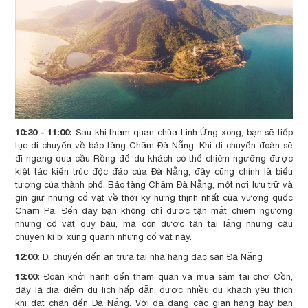
10:30 - 11:00:
Sau khi tham quan chùa Linh Ứng xong, bạn sẽ tiếp
tục di chuyển về bảo tàng Chăm Đà Nẵng. Khi di chuyển đoàn sẽ
đi ngang qua cầu Rồng để du khách có thể chiêm ngưỡng được
kiệt tác kiến trúc độc đáo của Đà Nẵng, đây cũng chính là biểu
tượng của thành phố. Bảo tàng Chăm Đà Nẵng, một nơi lưu trữ và
gìn giữ những cổ vật về thời kỳ hưng thịnh nhất của vương quốc
Chăm Pa. Đến đây bạn không chỉ được tận mắt chiêm ngưỡng
những cổ vật quý báu, mà còn được tận tai lắng những câu
chuyện kì bí xung quanh những cổ vật này.
12:00:
Di chuyển đến ăn trưa tại nhà hàng đặc sản Đà Nẵng
13:00:
Đoàn khởi hành đến tham quan và mua sắm tại chợ Cồn,
đây là địa điểm du lịch hấp dẫn, được nhiều du khách yêu thích
khi đặt chân đến Đà Nẵng. Với đa dạng các gian hàng bày bán