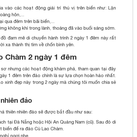
 vào các hoạt động giải trí thú vị trên biển như: Lặn
oàng hôn,...
i qua đêm trên bãi biển,...
ởng không khí trong lành, thoáng đã vào buổi sáng sớm.
 đồ đam mê di chuyển hành trình 2 ngày 1 đêm này rất
ời xa thành thị tìm về chốn bình yên.
 Lao Chàm 2 ngày 1 đêm
sơ nhưng các hoạt động khám phá, tham quan tại đây
ngày 1 đêm trên đảo chính là sự lựa chọn hoàn hảo nhất.
đảo xinh đẹp này trong 2 ngày mà chúng tôi muốn chia sẻ
 nhiên đảo
há thiên nhiên đảo sẽ được bắt đầu như sau:
hách tại Đà Nẵng hoặc Hội An Quảng Nam (cũ). Sau đó di
t biển để ra đảo Cù Lao Chàm.
nghỉ ngơi nhẹ.