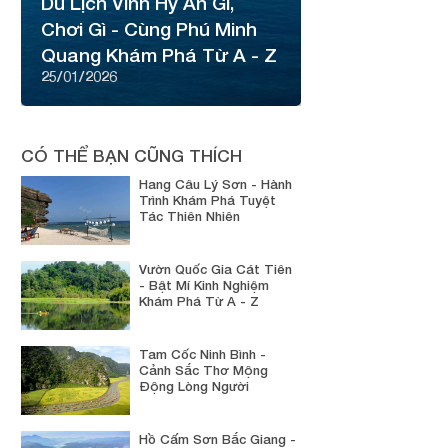
Du Lịch Vĩnh Hy Ăn Gì,
Chơi Gì - Cùng Phú Minh
Quang Khám Phá Từ A - Z
25/01/2026
CÓ THỂ BẠN CŨNG THÍCH
Hang Câu Lý Sơn - Hành
Trình Khám Phá Tuyệt
Tác Thiên Nhiên
Vườn Quốc Gia Cát Tiên
- Bật Mí Kinh Nghiệm
Khám Phá Từ A - Z
Tam Cốc Ninh Bình -
Cảnh Sắc Thơ Mộng
Động Lòng Người
Hồ Cấm Sơn Bắc Giang -