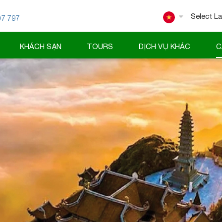
07 797
Powered
KHÁCH SẠN
TOURS
DỊCH VỤ KHÁC
C