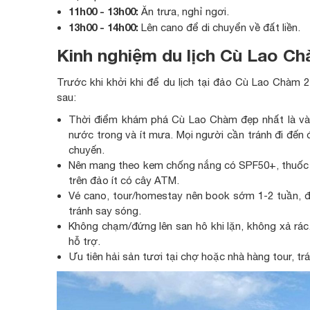
11h00 - 13h00:
Ăn trưa, nghỉ ngơi.
13h00 - 14h00:
Lên cano để di chuyển về đất liền.
Kinh nghiệm du lịch Cù Lao Ch
Trước khi khởi khi để du lịch tại đảo Cù Lao Chàm 
sau:
Thời điểm khám phá Cù Lao Chàm đẹp nhất là vào
nước trong và ít mưa. Mọi người cần tránh đi đến đ
chuyến.
Nên mang theo kem chống nắng có SPF50+, thuốc sa
trên đảo ít có cây ATM.
Vé cano, tour/homestay nên book sớm 1-2 tuần, đ
tránh say sóng.
Không chạm/đứng lên san hô khi lặn, không xả rá
hỗ trợ.
Ưu tiên hải sản tươi tại chợ hoặc nhà hàng tour, t