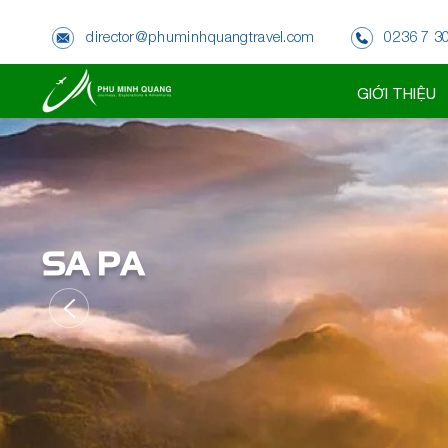
director@phuminhquangtravel.com
0236 7 3
GIỚI THIỆU
ĐÀ NẴNG