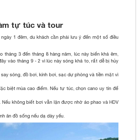
àm tự túc và tour
2 ngày 1 đêm, du khách cần phải lưu ý đến một số điều
 tháng 3 đến tháng 8 hàng năm, lúc này biển khá êm,
ây vào tháng 9 - 2 vì lúc này sóng khá to, rất dễ bị hủy
y sóng, đồ bơi, kính bơi, sạc dự phòng và tiền mặt vì
ặc biệt mùa cao điểm. Nếu tự túc, chọn cano uy tín để
c. Nếu không biết bơi vẫn lặn được nhờ áo phao và HDV
ránh ăn đồ sống nếu dạ dày yếu.