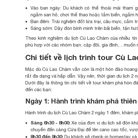
Vào ban ngày: Du khách có thể thoải mái tham gia
ngắm san hô, chơi thể thao hoặc tắm biển, ngắm h
Ban đêm: Trải nghiệm đốt lửa trại, câu mực, cắm trạ
Sáng sớm: Dậy đón bình minh trên bãi biển, tận hư
Theo kinh nghiệm du lịch Cù Lao Chàm của nhiều tín
phù hợp với các nhóm bạn, cặp đôi, gia đình,... muốn r
Chi tiết về lịch trình tour Cù
Mặc dù Cù Lao Chàm vẫn còn là một hòn đảo hoang 
rất đa dạng và hấp dẫn. Vậy nên, thời gian du lịch 2 
Dưới đây là thông tin chi tiết về tour khám phá hòn 
đến các bạn:
Ngày 1: Hành trình khám phá thiên
Hành trình du lịch Cù Lao Chàm 2 ngày 1 đêm, khám p
Sáng 6h30 - 8h00:
Xe của đơn vị du lịch sẽ đón k
chuyển đến cảng Cửa Đại để lên cano cao tốc, vượ
8h30 đến 9h30:
Du khách sẽ check-in homestay và 