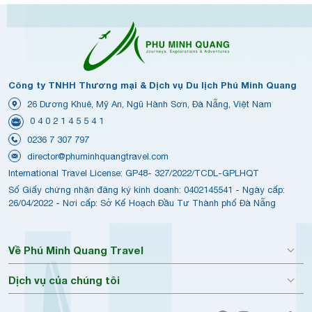
Công ty TNHH Thương mại & Dịch vụ Du lịch Phú Minh Quang
26 Dương Khuê, Mỹ An, Ngũ Hành Sơn, Đà Nẵng, Việt Nam
0 4 0 2 1 4 5 5 4 1
0236 7 307 797
director@phuminhquangtravel.com
International Travel License: GP48- 327/2022/TCDL-GPLHQT
Số Giấy chứng nhận đăng ký kinh doanh: 0402145541 - Ngày cấp:
26/04/2022 - Nơi cấp: Sở Kế Hoạch Đầu Tư Thành phố Đà Nẵng
Về Phú Minh Quang Travel
Dịch vụ của chúng tôi