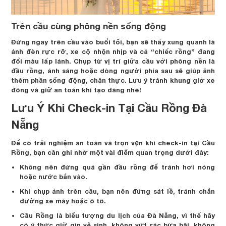
Trên cầu cùng phông nền sống động
Đứng ngay trên cầu vào buổi tối, bạn sẽ thấy xung quanh là
ánh đèn rực rỡ, xe cộ nhộn nhịp và cả “chiếc rồng” đang
đổi màu lấp lánh. Chụp từ vị trí giữa cầu với phông nền là
đầu rồng, ánh sáng hoặc dòng người phía sau sẽ giúp ảnh
thêm phần sống động, chân thực. Lưu ý tránh khung giờ xe
đông và giữ an toàn khi tạo dáng nhé!
Lưu Ý Khi Check-in Tại Cầu Rồng Đà
Nẵng
Để có trải nghiệm an toàn và trọn vẹn khi check-in tại Cầu
Rồng, bạn cần ghi nhớ một vài điểm quan trọng dưới đây:
Không nên đứng quá gần đầu rồng để tránh hơi nóng
hoặc nước bắn vào.
Khi chụp ảnh trên cầu, bạn nên đứng sát lề, tránh chắn
đường xe máy hoặc ô tô.
Cầu Rồng là biểu tượng du lịch của Đà Nẵng, vì thế hãy
có ý thức giữ gìn vệ sinh, không vứt rác bừa bãi, không