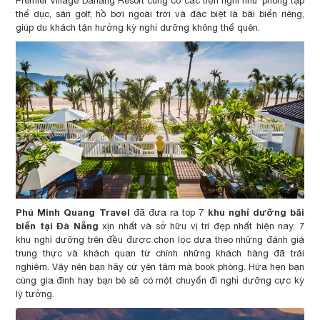
Premier Village Danang Resort cũng có các tiện nghi như phòng tập
thể dục, sân golf, hồ bơi ngoài trời và đặc biệt là bãi biển riêng,
giúp du khách tận hưởng kỳ nghỉ dưỡng không thể quên.
Phú Minh Quang Travel
khu nghỉ dưỡng bãi
đã đưa ra top 7
biển tại Đà Nẵng
xịn nhất và sở hữu vị trí đẹp nhất hiện nay. 7
khu nghỉ dưỡng trên đều được chọn lọc dựa theo những đánh giá
trung thực và khách quan từ chính những khách hàng đã trải
nghiệm. Vậy nên bạn hãy cứ yên tâm mà book phòng. Hứa hẹn bạn
cùng gia đình hay bạn bè sẽ có một chuyến đi nghỉ dưỡng cực kỳ
lý tưởng.