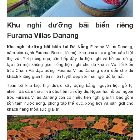
Khu nghỉ dưỡng bãi biển riêng
Furama Villas Danang
Khu nghỉ dưỡng bãi biển tại Đà Nẵng
Furama Villas Danang,
nằm bên cạnh Furama Resort, là một khu phức hợp gồm các biệt
thự với 2-4 phòng ngủ, căn bếp đầy đủ tiện nghi và hồ bơi riêng,
tạo nên một không gian sống tiện nghi cho du khách. Với lối kiến
trúc Chăm Pa đặc trưng, Furama Villas Danang đem đến cho du
khách không gian thiên nhiên tuyệt đẹp với mái ngói đỏ lạ mắt.
Toàn bộ khu biệt thự được xây dựng bằng nguyên liệu gỗ tự
nhiên, đá cẩm thạch và các tiện ích đầy đủ. Ngoài hai hồ bơi ngoài
trời, Furama Villas Danang còn có nhiều tiện nghi giải trí, bao gồm
bồn tắm nước nóng, phòng tập thể dục, xông hơi và sân golf cho
khách hàng thỏa sức giải trí.