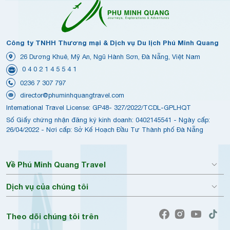
Công ty TNHH Thương mại & Dịch vụ Du lịch Phú Minh Quang
26 Dương Khuê, Mỹ An, Ngũ Hành Sơn, Đà Nẵng, Việt Nam
0 4 0 2 1 4 5 5 4 1
0236 7 307 797
director@phuminhquangtravel.com
International Travel License: GP48- 327/2022/TCDL-GPLHQT
Số Giấy chứng nhận đăng ký kinh doanh: 0402145541 - Ngày cấp:
26/04/2022 - Nơi cấp: Sở Kế Hoạch Đầu Tư Thành phố Đà Nẵng
Về Phú Minh Quang Travel
Dịch vụ của chúng tôi
Theo dõi chúng tôi trên