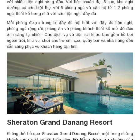
với nhiều tiện nghi hàng đầu. Với tiêu chuẩn đạt 5 sao, khu nghỉ
dưỡng có các biệt thự với 5 phòng ngủ và căn hộ từ 1-2 phòng
ngủ, thiết kế trang nhã với các tiện nghi đầy đủ.
Mỗi phòng được trang bị đầy đủ nội thất với đầy đủ tiện nghi,
phòng ngủ rộng rãi, phòng ăn và phòng khách thiết kế mở để đón
ánh sáng tự nhiên. Các dịch vụ và tiện ích khác bao gồm hồ bơi
ngoài trời, khu vui chơi cho trẻ em, spa, quầy bar và nhà hàng đều
sẵn sàng phục vụ khách hàng tận tình.
Sheraton Grand Danang Resort
Không thể bỏ qua Sheraton Grand Danang Resort, một trong những
khách sạn resort có bãi biển riêng Đà Nẵng được ưa chuộng của