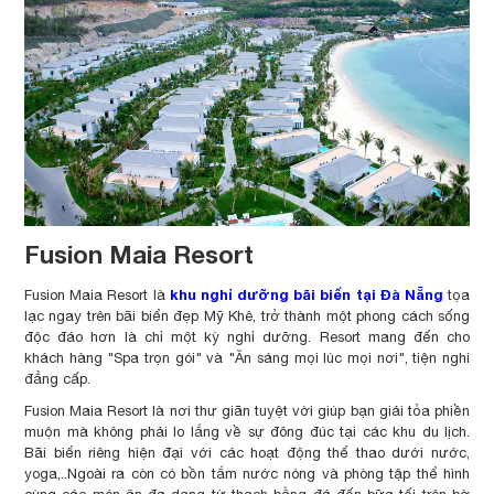
Fusion Maia Resort
khu nghỉ dưỡng bãi biển tại Đà Nẵng
Fusion Maia Resort là
tọa
lạc ngay trên bãi biển đẹp Mỹ Khê, trở thành một phong cách sống
độc đáo hơn là chỉ một kỳ nghỉ dưỡng. Resort mang đến cho
khách hàng "Spa trọn gói" và "Ăn sáng mọi lúc mọi nơi", tiện nghi
đẳng cấp.
Fusion Maia Resort là nơi thư giãn tuyệt vời giúp bạn giải tỏa phiền
muộn mà không phải lo lắng về sự đông đúc tại các khu du lịch.
Bãi biển riêng hiện đại với các hoạt động thể thao dưới nước,
yoga,..Ngoài ra còn có bồn tắm nước nóng và phòng tập thể hình