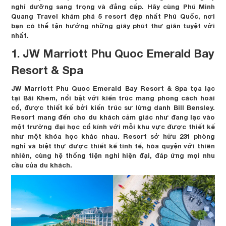
nghỉ dưỡng sang trọng và đẳng cấp. Hãy cùng Phú Minh
Quang Travel khám phá 5 resort đẹp nhất Phú Quốc, nơi
bạn có thể tận hưởng những giây phút thư giãn tuyệt vời
nhất.
1. JW Marriott Phu Quoc Emerald Bay
Resort & Spa
JW Marriott Phu Quoc Emerald Bay Resort & Spa tọa lạc
tại Bãi Khem, nổi bật với kiến trúc mang phong cách hoài
cổ, được thiết kế bởi kiến trúc sư lừng danh Bill Bensley.
Resort mang đến cho du khách cảm giác như đang lạc vào
một trường đại học cổ kính với mỗi khu vực được thiết kế
như một khóa học khác nhau. Resort sở hữu 231 phòng
nghỉ và biệt thự được thiết kế tinh tế, hòa quyện với thiên
nhiên, cùng hệ thống tiện nghi hiện đại, đáp ứng mọi nhu
cầu của du khách.