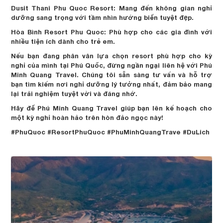
Dusit Thani Phu Quoc Resort: Mang đến không gian nghỉ
dưỡng sang trọng với tầm nhìn hướng biển tuyệt đẹp.
Hòa Bình Resort Phu Quoc: Phù hợp cho các gia đình với
nhiều tiện ích dành cho trẻ em.
Nếu bạn đang phân vân lựa chọn resort phù hợp cho kỳ
nghỉ của mình tại Phú Quốc, đừng ngần ngại liên hệ với Phú
Minh Quang Travel. Chúng tôi sẵn sàng tư vấn và hỗ trợ
bạn tìm kiếm nơi nghỉ dưỡng lý tưởng nhất, đảm bảo mang
lại trải nghiệm tuyệt vời và đáng nhớ.
Hãy để Phú Minh Quang Travel giúp bạn lên kế hoạch cho
một kỳ nghỉ hoàn hảo trên hòn đảo ngọc này!
#PhuQuoc #ResortPhuQuoc #PhuMinhQuangTrave #DuLich