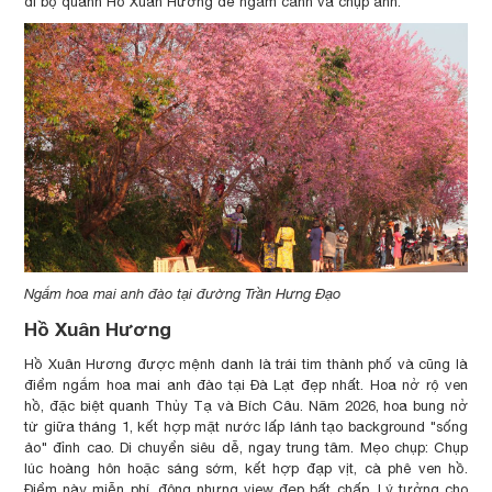
đi bộ quanh Hồ Xuân Hương để ngắm cảnh và chụp ảnh.
Ngắm hoa mai anh đào tại đường Trần Hưng Đạo
Hồ Xuân Hương
Hồ Xuân Hương được mệnh danh là trái tim thành phố và cũng là
điểm ngắm hoa mai anh đào tại Đà Lạt đẹp nhất. Hoa nở rộ ven
hồ, đặc biệt quanh Thủy Tạ và Bích Câu. Năm 2026, hoa bung nở
từ giữa tháng 1, kết hợp mặt nước lấp lánh tạo background "sống
ảo" đỉnh cao. Di chuyển siêu dễ, ngay trung tâm. Mẹo chụp: Chụp
lúc hoàng hôn hoặc sáng sớm, kết hợp đạp vịt, cà phê ven hồ.
Điểm này miễn phí, đông nhưng view đẹp bất chấp. Lý tưởng cho