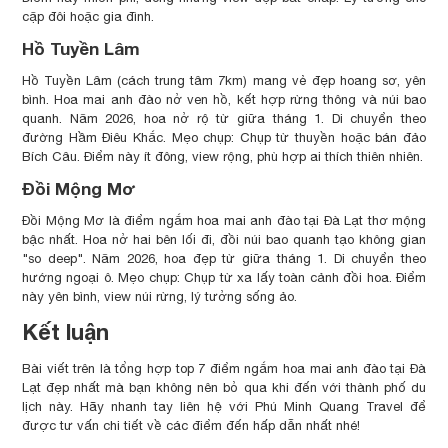
cặp đôi hoặc gia đình.
Hồ Tuyền Lâm
Hồ Tuyền Lâm (cách trung tâm 7km) mang vẻ đẹp hoang sơ, yên
bình. Hoa mai anh đào nở ven hồ, kết hợp rừng thông và núi bao
quanh. Năm 2026, hoa nở rộ từ giữa tháng 1. Di chuyển theo
đường Hầm Điêu Khắc. Mẹo chụp: Chụp từ thuyền hoặc bán đảo
Bích Câu. Điểm này ít đông, view rộng, phù hợp ai thích thiên nhiên.
Đồi Mộng Mơ
Đồi Mộng Mơ là điểm ngắm hoa mai anh đào tại Đà Lạt thơ mộng
bậc nhất. Hoa nở hai bên lối đi, đồi núi bao quanh tạo không gian
"so deep". Năm 2026, hoa đẹp từ giữa tháng 1. Di chuyển theo
hướng ngoại ô. Mẹo chụp: Chụp từ xa lấy toàn cảnh đồi hoa. Điểm
này yên bình, view núi rừng, lý tưởng sống ảo.
Kết luận
Bài viết trên là tổng hợp top 7 điểm ngắm hoa mai anh đào tại Đà
Lạt đẹp nhất mà bạn không nên bỏ qua khi đến với thành phố du
lịch này. Hãy nhanh tay liên hệ với Phú Minh Quang Travel để
được tư vấn chi tiết về các điểm đến hấp dẫn nhất nhé!