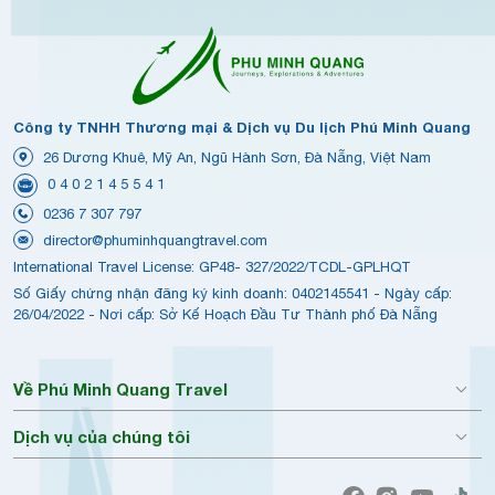
Công ty TNHH Thương mại & Dịch vụ Du lịch Phú Minh Quang
26 Dương Khuê, Mỹ An, Ngũ Hành Sơn, Đà Nẵng, Việt Nam
0 4 0 2 1 4 5 5 4 1
0236 7 307 797
director@phuminhquangtravel.com
International Travel License: GP48- 327/2022/TCDL-GPLHQT
Số Giấy chứng nhận đăng ký kinh doanh: 0402145541 - Ngày cấp:
26/04/2022 - Nơi cấp: Sở Kế Hoạch Đầu Tư Thành phố Đà Nẵng
Về Phú Minh Quang Travel
Dịch vụ của chúng tôi