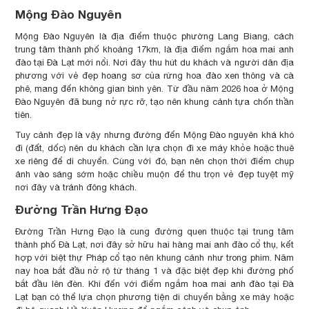
Mộng Đào Nguyên
Mộng Đào Nguyên là địa điểm thuộc phường Lang Biang, cách
trung tâm thành phố khoảng 17km, là địa điểm ngắm hoa mai anh
đào tại Đà Lạt mới nổi. Nơi đây thu hút du khách và người dân địa
phương với vẻ đẹp hoang sơ của rừng hoa đào xen thông và cà
phê, mang đến không gian bình yên. Từ đầu năm 2026 hoa ở Mộng
Đào Nguyên đã bung nở rực rỡ, tạo nên khung cảnh tựa chốn thần
tiên.
Tuy cảnh đẹp là vậy nhưng đường đến Mộng Đào nguyên khá khó
đi (đất, dốc) nên du khách cần lựa chọn đi xe máy khỏe hoặc thuê
xe riêng để di chuyển. Cùng với đó, bạn nên chọn thời điểm chụp
ảnh vào sáng sớm hoặc chiều muộn để thu trọn vẻ đẹp tuyệt mỹ
nơi đây và tránh đông khách.
Đường Trần Hưng Đạo
Đường Trần Hưng Đạo là cung đường quen thuộc tại trung tâm
thành phố Đà Lạt, nơi đây sở hữu hai hàng mai anh đào cổ thụ, kết
hợp với biệt thự Pháp cổ tạo nên khung cảnh như trong phim. Năm
nay hoa bắt đầu nở rộ từ tháng 1 và đặc biệt đẹp khi đường phố
bắt đầu lên đèn. Khi đến với điểm ngắm hoa mai anh đào tại Đà
Lạt bạn có thể lựa chọn phương tiện di chuyển bằng xe máy hoặc