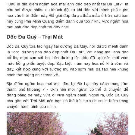
“Đâu là địa điểm ngắm hoa mai anh đào đẹp nhất tại Đà Lạt?” là
câu hỏi được nhiều du khách đặt ra khi đến với thành phố ngàn
hoa vào thời điểm này. Để giải đáp được thắc mắc ở trên, các bạn
hãy cùng Phú Minh Quang điểm danh qua top 7 khu vực ngắm hoa
mai anh đào đẹp nhất tại đây nhé!
Dốc Đa Quý – Trại Mát
Dốc Đa Quý tọa lạc ngay tại đường Đá Quý, nơi được mệnh danh
là “con đường hoa đào đẹp nhất Đà Lạt”. Với hàng mai anh đào
cổ thụ mọc san sát hai bên đường lên dốc đã tạo nên mái vòm
màu hồng phấn tuyệt đẹp. Đặc biệt, năm nay hoa nở khá sớm và
dày, kết hợp cùng với sương mù vào sớm mai đã tạo nên khung
cảnh thơ mộng như tranh vẽ.
Địa điểm ngắm hoa mai anh đào tại Đà Lạt này cách trung tâm
thành phố khoảng 7 - 8km nên mọi người có thể di chuyển dễ
dàng bằng xe máy, vừa đi vừa ngắm cảnh. Ngoài ra, Dốc Đa Quý
còn gần với Trại Mát nên bạn có thể kết hợp check-in thêm trong
chuyến hành trình của mình.