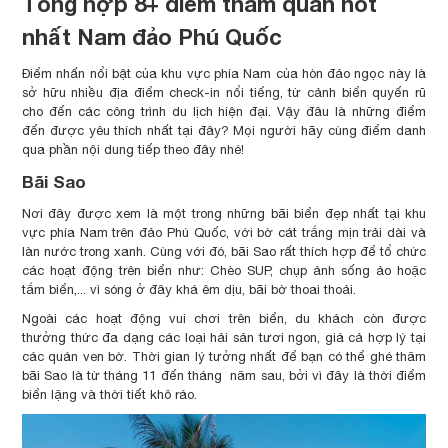
Tổng hợp 8+ điểm tham quan hot
nhất Nam đảo Phú Quốc
Điểm nhấn nổi bật của khu vực phía Nam của hòn đảo ngọc này là
sở hữu nhiều địa điểm check-in nổi tiếng, từ cảnh biển quyến rũ
cho đến các công trình du lịch hiện đại. Vậy đâu là những điểm
đến được yêu thích nhất tại đây? Mọi người hãy cùng điểm danh
qua phần nội dung tiếp theo đây nhé!
Bãi Sao
Nơi đây được xem là một trong những bãi biển đẹp nhất tại khu
vực phía Nam trên đảo Phú Quốc, với bờ cát trắng mịn trải dài và
làn nước trong xanh. Cùng với đó, bãi Sao rất thích hợp để tổ chức
các hoạt động trên biển như: Chèo SUP, chụp ảnh sống ảo hoặc
tắm biển,... vì sóng ở đây khá êm dịu, bãi bờ thoai thoải.
Ngoài các hoạt động vui chơi trên biển, du khách còn được
thưởng thức đa dạng các loại hải sản tươi ngon, giá cả hợp lý tại
các quán ven bờ. Thời gian lý tưởng nhất để bạn có thể ghé thăm
bãi Sao là từ tháng 11 đến tháng năm sau, bởi vì đây là thời điểm
biển lặng và thời tiết khô ráo.