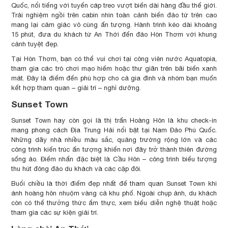
Quốc, nổi tiếng với tuyến cáp treo vượt biển dài hàng đầu thế giới.
Trải nghiệm ngồi trên cabin nhìn toàn cảnh biển đảo từ trên cao
mang lại cảm giác vô cùng ấn tượng. Hành trình kéo dài khoảng
15 phút, đưa du khách từ An Thới đến đảo Hòn Thơm với khung
cảnh tuyệt đẹp.
Tại Hòn Thơm, bạn có thể vui chơi tại công viên nước Aquatopia,
tham gia các trò chơi mạo hiểm hoặc thư giãn trên bãi biển xanh
mát. Đây là điểm đến phù hợp cho cả gia đình và nhóm bạn muốn
kết hợp tham quan – giải trí – nghỉ dưỡng.
Sunset Town
Sunset Town hay còn gọi là thị trấn Hoàng Hôn là khu check-in
mang phong cách Địa Trung Hải nổi bật tại Nam Đảo Phú Quốc.
Những dãy nhà nhiều màu sắc, quảng trường rộng lớn và các
công trình kiến trúc ấn tượng khiến nơi đây trở thành thiên đường
sống ảo. Điểm nhấn đặc biệt là Cầu Hôn – công trình biểu tượng
thu hút đông đảo du khách và các cặp đôi.
Buổi chiều là thời điểm đẹp nhất để tham quan Sunset Town khi
ánh hoàng hôn nhuộm vàng cả khu phố. Ngoài chụp ảnh, du khách
còn có thể thưởng thức ẩm thực, xem biểu diễn nghệ thuật hoặc
tham gia các sự kiện giải trí.