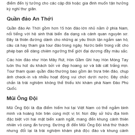
điểm đến lý tưởng cho các cặp đôi hoặc gia đình muốn tận hưởng
kỳ nghỉ thư giãn.
Quần đảo An Thới
Quần đảo An Thới gồm hơn 15 hòn đảo lớn nhỏ nằm ở phía Nam,
nổi tiếng với hệ sinh thái biển đa dạng và cảnh quan nguyên sơ.
Đây là thiên đường dành cho những ai yêu thích lặn ngắm san hô,
câu cá hay tham gia tour đảo trong ngày. Nước biển trong vắt cho
phép bạn dễ dàng chiêm ngưỡng thế giới đại dương đầy màu sắc.
Các hòn đảo như Hòn Mây Rút, Hòn Gầm Ghì hay Hòn Móng Tay
luôn thu hút du khách bởi vẻ đẹp hoang sơ và bãi cát trắng mịn.
Tour tham quan quần đảo thường bao gồm ăn trưa trên đảo, chụp
ảnh check-in và nhiều hoạt động vui chơi dưới nước. Đây chắc
chắn là trải nghiệm không thể thiếu khi khám phá Nam Đảo Phú
Quốc.
Mũi Ông Đội
Mũi Ông Đội là địa điểm hiếm hoi tại Việt Nam có thể ngắm bình
minh và hoàng hôn trên cùng một vị trí. Nơi đây sở hữu địa hình
đặc biệt với hai mặt biển xanh ngắt, mang đến khung cảnh thiên
nhiên vô cùng ấn tượng. Đường đi đến Mũi Ông Đội khá thử thách
nhưng đổi lại là trải nghiệm khám phá độc đáo và khung cảnh