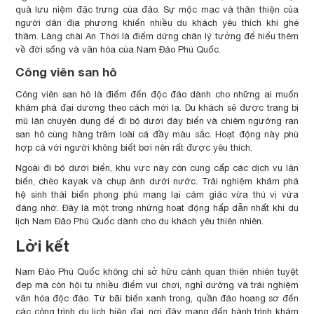
quà lưu niệm đặc trưng của đảo. Sự mộc mạc và thân thiện của
người dân địa phương khiến nhiều du khách yêu thích khi ghé
thăm. Làng chài An Thới là điểm dừng chân lý tưởng để hiểu thêm
về đời sống và văn hóa của Nam Đảo Phú Quốc.
Công viên san hô
Công viên san hô là điểm đến độc đáo dành cho những ai muốn
khám phá đại dương theo cách mới lạ. Du khách sẽ được trang bị
mũ lặn chuyên dụng để đi bộ dưới đáy biển và chiêm ngưỡng rạn
san hô cùng hàng trăm loài cá đầy màu sắc. Hoạt động này phù
hợp cả với người không biết bơi nên rất được yêu thích.
Ngoài đi bộ dưới biển, khu vực này còn cung cấp các dịch vụ lặn
biển, chèo kayak và chụp ảnh dưới nước. Trải nghiệm khám phá
hệ sinh thái biển phong phú mang lại cảm giác vừa thú vị vừa
đáng nhớ. Đây là một trong những hoạt động hấp dẫn nhất khi du
lịch Nam Đảo Phú Quốc dành cho du khách yêu thiên nhiên.
Lời kết
Nam Đảo Phú Quốc không chỉ sở hữu cảnh quan thiên nhiên tuyệt
đẹp mà còn hội tụ nhiều điểm vui chơi, nghỉ dưỡng và trải nghiệm
văn hóa độc đáo. Từ bãi biển xanh trong, quần đảo hoang sơ đến
các công trình du lịch hiện đại, nơi đây mang đến hành trình khám