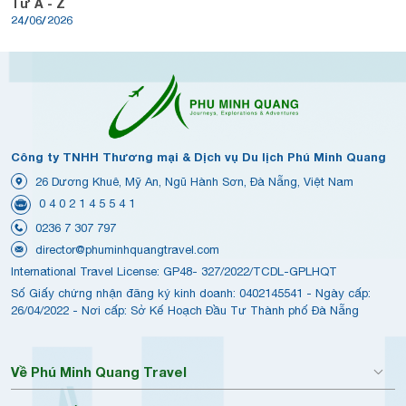
Từ A - Z
24/06/2026
Công ty TNHH Thương mại & Dịch vụ Du lịch Phú Minh Quang
26 Dương Khuê, Mỹ An, Ngũ Hành Sơn, Đà Nẵng, Việt Nam
0 4 0 2 1 4 5 5 4 1
0236 7 307 797
director@phuminhquangtravel.com
International Travel License: GP48- 327/2022/TCDL-GPLHQT
Số Giấy chứng nhận đăng ký kinh doanh: 0402145541 - Ngày cấp:
26/04/2022 - Nơi cấp: Sở Kế Hoạch Đầu Tư Thành phố Đà Nẵng
Về Phú Minh Quang Travel