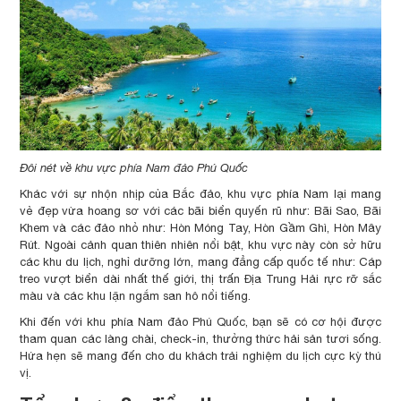
Đôi nét về khu vực phía Nam đảo Phú Quốc
Khác với sự nhộn nhịp của Bắc đảo, khu vực phía Nam lại mang
vẻ đẹp vừa hoang sơ với các bãi biển quyến rũ như: Bãi Sao, Bãi
Khem và các đảo nhỏ như: Hòn Móng Tay, Hòn Gầm Ghì, Hòn Mây
Rút. Ngoài cảnh quan thiên nhiên nổi bật, khu vực này còn sở hữu
các khu du lịch, nghỉ dưỡng lớn, mang đẳng cấp quốc tế như: Cáp
treo vượt biển dài nhất thế giới, thị trấn Địa Trung Hải rực rỡ sắc
màu và các khu lặn ngắm san hô nổi tiếng.
Khi đến với khu phía Nam đảo Phú Quốc, bạn sẽ có cơ hội được
tham quan các làng chài, check-in, thưởng thức hải sản tươi sống.
Hứa hẹn sẽ mang đến cho du khách trải nghiệm du lịch cực kỳ thú
vị.