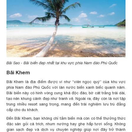
Bãi Sao - Bãi biển đẹp nhất tại khu vực phía Nam đảo Phú Quốc
Bãi Khem
Bãi Khem là địa điểm được ví như “viên ngọc quý” của khu vực
phía Nam đảo Phú Quốc với làn nước biển xanh biếc quanh năm.
Bãi biển này có hình vòng cung khá độc đáo, bờ cát trắng trải dài,
tạo nên khung cảnh đẹp như tranh vẽ. Ngoài ra, đây còn là nơi tập
trung nhiều resort sang trọng, mang đến trải nghiệm lưu trú đẳng
cấp cho du khách.
Đến Bãi Khem, bạn không chỉ tắm biển mà còn có thể thưởng thức
đặc sản gỏi cá trích, nhum nướng hay ghẹ hấp tươi sống. Không
gian sạch đẹp và dịch vụ chuyên nghiệp giúp nơi đây trở thành