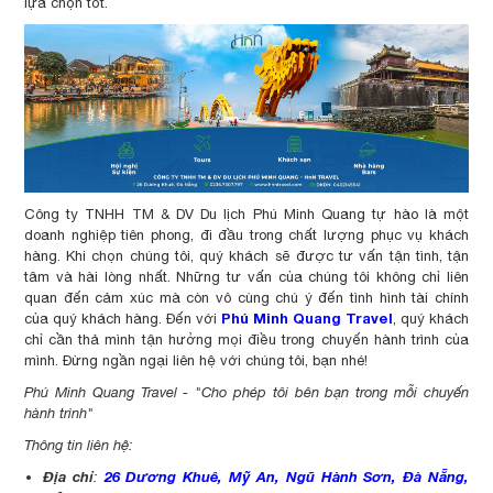
lựa chọn tốt.
Công ty TNHH TM & DV Du lịch Phú Minh Quang tự hào là một
doanh nghiệp tiên phong, đi đầu trong chất lượng phục vụ khách
hàng. Khi chọn chúng tôi, quý khách sẽ được tư vấn tận tình, tận
tâm và hài lòng nhất. Những tư vấn của chúng tôi không chỉ liên
quan đến cảm xúc mà còn vô cùng chú ý đến tình hình tài chính
Phú Minh Quang Travel
của quý khách hàng. Đến với
, quý khách
chỉ cần thả mình tận hưởng mọi điều trong chuyến hành trình của
mình. Đừng ngần ngại liên hệ với chúng tôi, bạn nhé!
Phú Minh Quang Travel - "Cho phép tôi bên bạn trong mỗi chuyến
hành trình"
Thông tin liên hệ:
Địa chỉ
26 Dương Khuê, Mỹ An, Ngũ Hành Sơn, Đà Nẵng,
: