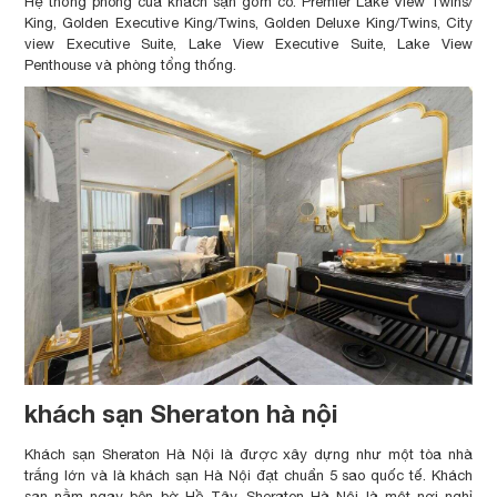
Hệ thống phòng của khách sạn gồm có: Premier Lake View Twins/
King, Golden Executive King/Twins, Golden Deluxe King/Twins, City
view Executive Suite, Lake View Executive Suite, Lake View
Penthouse và phòng tổng thống.
khách sạn Sheraton hà nội
Khách sạn Sheraton Hà Nội là được xây dựng như một tòa nhà
trắng lớn và là khách sạn Hà Nội đạt chuẩn 5 sao quốc tế. Khách
sạn nằm ngay bên bờ Hồ Tây, Sheraton Hà Nội là một nơi nghỉ