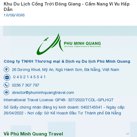
Khu Du Lịch Cổng Trời Đông Giang - Cẩm Nang Vi Vu Hấp
Dẫn
12/06/2026
Công ty TNHH Thương mại & Dịch vụ Du lịch Phú Minh Quang
26 Dương Khuê, Mỹ An, Ngũ Hành Sơn, Đà Nẵng, Việt Nam
0 4 0 2 1 4 5 5 4 1
0236 7 307 797
director@phuminhquangtravel.com
International Travel License: GP48- 327/2022/TCDL-GPLHQT
Số Giấy chứng nhận đăng ký kinh doanh: 0402145541 - Ngày cấp:
26/04/2022 - Nơi cấp: Sở Kế Hoạch Đầu Tư Thành phố Đà Nẵng
Về Phú Minh Quang Travel