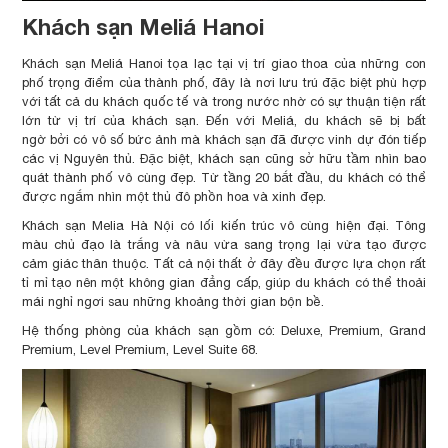
Khách sạn Meliá Hanoi
Khách sạn Meliá Hanoi tọa lạc tại vị trí giao thoa của những con
phố trọng điểm của thành phố, đây là nơi lưu trú đặc biệt phù hợp
với tất cả du khách quốc tế và trong nước nhờ có sự thuận tiện rất
lớn từ vị trí của khách sạn. Đến với Meliá, du khách sẽ bị bất
ngờ bởi có vô số bức ảnh mà khách sạn đã được vinh dự đón tiếp
các vị Nguyên thủ. Đặc biệt, khách sạn cũng sở hữu tầm nhìn bao
quát thành phố vô cùng đẹp. Từ tầng 20 bắt đầu, du khách có thể
được ngắm nhìn một thủ đô phồn hoa và xinh đẹp.
Khách sạn Melia Hà Nội có lối kiến trúc vô cùng hiện đại. Tông
màu chủ đạo là trắng và nâu vừa sang trọng lại vừa tạo được
cảm giác thân thuộc. Tất cả nội thất ở đây đều được lựa chọn rất
tỉ mỉ tạo nên một không gian đẳng cấp, giúp du khách có thể thoải
mái nghỉ ngơi sau những khoảng thời gian bộn bề.
Hệ thống phòng của khách sạn gồm có: Deluxe, Premium, Grand
Premium, Level Premium, Level Suite 68.