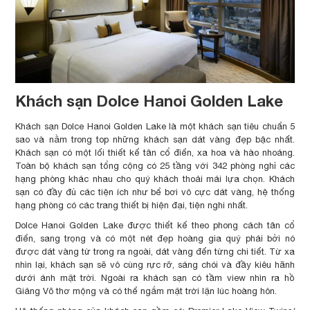
Khách sạn Dolce Hanoi Golden Lake
Khách sạn Dolce Hanoi Golden Lake là một khách sạn tiêu chuẩn 5
sao và nằm trong top những khách sạn dát vàng đẹp bậc nhất.
Khách sạn có một lối thiết kế tân cổ điển, xa hoa và hào nhoáng.
Toàn bộ khách sạn tổng cộng có 25 tầng với 342 phòng nghỉ các
hạng phòng khác nhau cho quý khách thoải mái lựa chọn. Khách
sạn có đầy đủ các tiện ích như bể bơi vô cực dát vàng, hệ thống
hạng phòng có các trang thiết bị hiện đại, tiện nghi nhất.
Dolce Hanoi Golden Lake được thiết kế theo phong cách tân cổ
điển, sang trọng và có một nét đẹp hoàng gia quý phái bởi nó
được dát vàng từ trong ra ngoài, dát vàng đến từng chi tiết. Từ xa
nhìn lại, khách sạn sẽ vô cùng rực rỡ, sáng chói và đầy kiêu hãnh
dưới ánh mặt trời. Ngoài ra khách sạn có tầm view nhìn ra hồ
Giảng Võ thơ mộng và có thể ngắm mặt trời lặn lúc hoàng hôn.