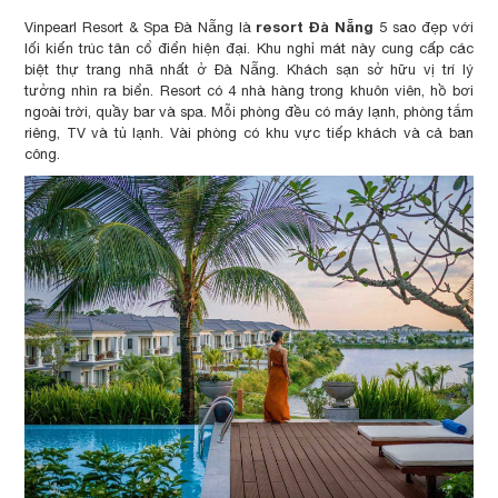
resort Đà Nẵng
Vinpearl Resort & Spa Đà Nẵng là
5 sao đẹp với
lối kiến ​​trúc tân cổ điển hiện đại. Khu nghỉ mát này cung cấp các
biệt thự trang nhã nhất ở Đà Nẵng. Khách sạn sở hữu vị trí lý
tưởng nhìn ra biển. Resort có 4 nhà hàng trong khuôn viên, hồ bơi
ngoài trời, quầy bar và spa. Mỗi phòng đều có máy lạnh, phòng tắm
riêng, TV và tủ lạnh. Vài phòng có khu vực tiếp khách và cả ban
công.