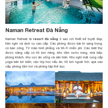
Naman Retreat Đà Nẵng
resort đà nẵng
Naman Retreat là
5 sao với thiết kế tuyệt đẹp,
tiện nghi và dịch vụ cao cấp. Các phòng được bài trí sang trọng,
có ban công, TV màn hình phẳng và Wi-Fi miễn phí. Các biệt thự
được nâng cấp có hồ bơi riêng, bồn tắm nước nóng, nhà bếp,
phòng khách, khu vực ăn uống và sân hiên. Khu nghỉ mát cung cấp
yoga bên bờ biển, các lớp học nấu ăn, hồ bơi ngoài trời, spa cao
cấp, phòng tắm hơi và phòng tập thể dục.