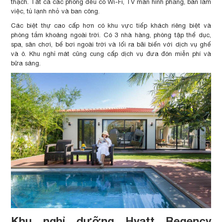
thạch. Tất cả các phòng đều có Wi-Fi, TV màn hình phẳng, bàn làm
việc, tủ lạnh nhỏ và ban công.
Các biệt thự cao cấp hơn có khu vực tiếp khách riêng biệt và
phòng tắm khoáng ngoài trời. Có 3 nhà hàng, phòng tập thể dục,
spa, sân chơi, bể bơi ngoài trời và lối ra bãi biển với dịch vụ ghế
và ô. Khu nghỉ mát cũng cung cấp dịch vụ đưa đón miễn phí và
bữa sáng.
Khu nghỉ dưỡng Hyatt Regency