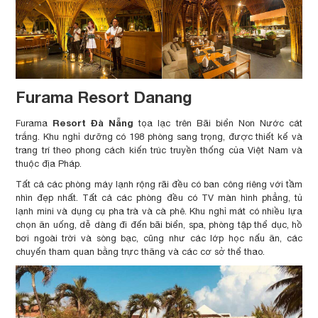
Furama Resort Danang
Resort Đà Nẵng
Furama
tọa lạc trên Bãi biển Non Nước cát
trắng. Khu nghỉ dưỡng có 198 phòng sang trọng, được thiết kế và
trang trí theo phong cách kiến ​​trúc truyền thống của Việt Nam và
thuộc địa Pháp.
Tất cả các phòng máy lạnh rộng rãi đều có ban công riêng với tầm
nhìn đẹp nhất. Tất cả các phòng đều có TV màn hình phẳng, tủ
lạnh mini và dụng cụ pha trà và cà phê. Khu nghỉ mát có nhiều lựa
chọn ăn uống, dễ dàng đi đến bãi biển, spa, phòng tập thể dục, hồ
bơi ngoài trời và sòng bạc, cũng như các lớp học nấu ăn, các
chuyến tham quan bằng trực thăng và các cơ sở thể thao.