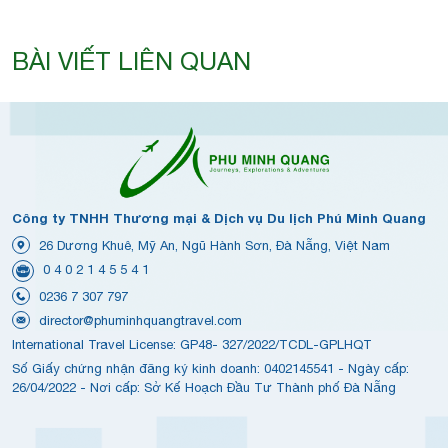
BÀI VIẾT LIÊN QUAN
Công ty TNHH Thương mại & Dịch vụ Du lịch Phú Minh Quang
26 Dương Khuê, Mỹ An, Ngũ Hành Sơn, Đà Nẵng, Việt Nam
0 4 0 2 1 4 5 5 4 1
0236 7 307 797
director@phuminhquangtravel.com
International Travel License: GP48- 327/2022/TCDL-GPLHQT
Số Giấy chứng nhận đăng ký kinh doanh: 0402145541 - Ngày cấp:
26/04/2022 - Nơi cấp: Sở Kế Hoạch Đầu Tư Thành phố Đà Nẵng