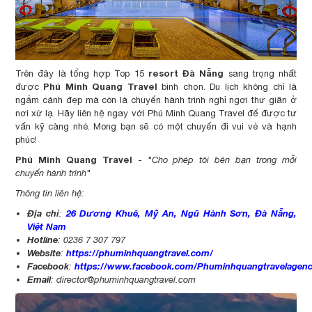
resort Đà Nẵng
Trên đây là tổng hợp Top 15
sang trọng nhất
Phú Minh Quang Travel
được
bình chọn. Du lịch không chỉ là
ngắm cảnh đẹp mà còn là chuyến hành trình nghỉ ngơi thư giãn ở
nơi xứ lạ. Hãy liên hệ ngay với Phú Minh Quang Travel để được tư
vấn kỹ càng nhé. Mong bạn sẽ có một chuyến đi vui vẻ và hạnh
phúc!
Phú Minh Quang Travel
- "
Cho phép tôi bên bạn trong mỗi
chuyến hành trình
"
Thông tin liên hệ:
Địa chỉ
26 Dương Khuê, Mỹ An, Ngũ Hành Sơn, Đà Nẵng,
:
Việt Nam
Hotline
: 0236 7 307 797
Website
https://phuminhquangtravel.com/
:
Facebook
https://www.facebook.com/Phuminhquangtravelagen
:
Email
:
director@phuminhquangtravel.com