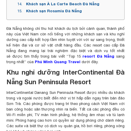
Khách sạn À La Carte Beach Đà Nẵng
Khách sạn Rosamia Đà Nẵng
Đà Nẵng không chỉ thu hút khách du lịch bởi cảnh quan, thành phố
này của Việt Nam còn nổi tiếng với những khách sạn và khu nghỉ
dưỡng cao cấp kết hợp tầm nhìn tuyệt vời với sự sang trọng, thiết
kế hiện đại và cơ sở vật chất hàng đầu. Các resort cao cấp Đà
Nẵng đang mang lại trải nghiệm đặc biệt và dịch vụ tốt nhất
resort Đà Nẵng
sẽ được tìm thấy trong bài viết “Top 15
sang
Phú Minh Quang Travel
trọng nhất” của
dưới đây.
Khu nghỉ dưỡng InterContinental Đà
Nẵng Sun Peninsula Resort
InterContinental Danang Sun Peninsula Resort được nhiều du khách
trong và ngoài nước biết đến nhờ vị trí hấp dẫn ngay trên bán đảo
Sơn Trà. Các phòng được trang trí theo phong cách Việt Nam với
ban công hoặc sân thượng nhìn ra biển. Tất cả các phòng đều có
Wi-Fi miễn phí, TV màn hình phẳng, hệ thống âm nhạc và tủ lạnh
mini. Phòng hạng cao hơn có quyền sử dụng phòng chờ dành riêng.
Các suite và biệt thự có dịch vụ quản gia, hồ bơi riêng, phòng xông