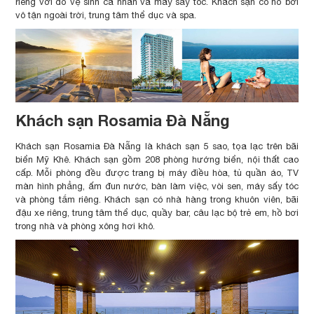
riêng với đồ vệ sinh cá nhân và máy sấy tóc. Khách sạn có hồ bơi
vô tận ngoài trời, trung tâm thể dục và spa.
Khách sạn Rosamia Đà Nẵng
Khách sạn Rosamia Đà Nẵng là khách sạn 5 sao, tọa lạc trên bãi
biển Mỹ Khê. Khách sạn gồm 208 phòng hướng biển, nội thất cao
cấp. Mỗi phòng đều được trang bị máy điều hòa, tủ quần áo, TV
màn hình phẳng, ấm đun nước, bàn làm việc, vòi sen, máy sấy tóc
và phòng tắm riêng. Khách sạn có nhà hàng trong khuôn viên, bãi
đậu xe riêng, trung tâm thể dục, quầy bar, câu lạc bộ trẻ em, hồ bơi
trong nhà và phòng xông hơi khô.