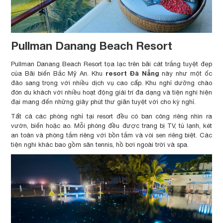
Pullman Danang Beach Resort
Pullman Danang Beach Resort tọa lạc trên bãi cát trắng tuyệt đẹp
resort Đà Nẵng
của Bãi biển Bắc Mỹ An. Khu
này như một ốc
đảo sang trọng với nhiều dịch vụ cao cấp. Khu nghỉ dưỡng chào
đón du khách với nhiều hoạt động giải trí đa dạng và tiện nghi hiện
đại mang đến những giây phút thư giãn tuyệt vời cho kỳ nghỉ.
Tất cả các phòng nghỉ tại resort đều có ban công riêng nhìn ra
vườn, biển hoặc ao. Mỗi phòng đều được trang bị TV, tủ lạnh, két
an toàn và phòng tắm riêng với bồn tắm và vòi sen riêng biệt. Các
tiện nghi khác bao gồm sân tennis, hồ bơi ngoài trời và spa.