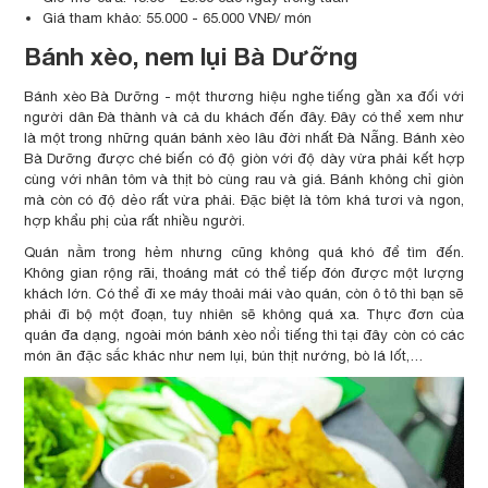
Giá tham khảo: 55.000 - 65.000 VNĐ/ món
Bánh xèo, nem lụi Bà Dưỡng
Bánh xèo Bà Dưỡng - một thương hiệu nghe tiếng gần xa đối với
người dân Đà thành và cả du khách đến đây. Đây có thể xem như
là một trong những quán bánh xèo lâu đời nhất Đà Nẵng. Bánh xèo
Bà Dưỡng được ché biến có độ giòn với độ dày vừa phải kết hợp
cùng với nhân tôm và thịt bò cùng rau và giá. Bánh không chỉ giòn
mà còn có độ dẻo rất vừa phải. Đặc biệt là tôm khá tươi và ngon,
hợp khẩu phị của rất nhiều người.
Quán nằm trong hẻm nhưng cũng không quá khó để tìm đến.
Không gian rộng rãi, thoáng mát có thể tiếp đón được một lượng
khách lớn. Có thể đi xe máy thoải mái vào quán, còn ô tô thì bạn sẽ
phải đi bộ một đoạn, tuy nhiên sẽ không quá xa. Thực đơn của
quán đa dạng, ngoài món bánh xèo nổi tiếng thì tại đây còn có các
món ăn đặc sắc khác như nem lụi, bún thịt nướng, bò lá lốt,…