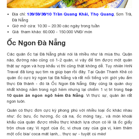
139/59/38/10 Trần Quang Khải, Thọ Quang
Địa chỉ:
, Sơn Trà,
Đà Nẵng
Giờ mở cửa: 10:30 – 20:30 các ngày trong tuần
Giá tham khảo: 60.000 - 150.000 VNĐ/ món
Ốc Ngon Đà Nẵng
Các quán ốc tại Đà Nẵng phải nói là nhiều như lá mùa thu. Quận
nào, đường nào cũng có 1-2 quán, vì vậy để tìm được một quán
thật sự ngon và hợp khẩu vị thì cũng thật không dễ. Tuy nhiên HnN
Travel đã lùng sục tìm ra giúp bạn rồi đây. Tại Quận Thanh Khê có
quán ốc cực kỳ ngon tại Đà Nẵng và rất nổi tiếng với giới yêu ẩm
thực Đà thành - đó là Ốc Ngon Đà Nẵng. Đây cũng là quán duy
top
nhất không nằm trong ngõ hẻm nhưng lại chiếm 1 vị trí trong
10 quán ăn ngon ngõ hẻm Đà Nẵng
. Vì thực sự, quán ăn rất
ngon luôn.
Quán có thực đơn cực kỳ phong phú với nhiều loại ốc khác nhau
như: ốc bưu, ốc hương, ốc cà na, ốc móng tay,.. và món khoái
khẩu của quán được nhiều thực khách lựa chọn có lẽ là ốc giấy
trộn chua cay. Vị ngọt của ốc, vị chua cay của gia vị, kèm thêm
một cốc bia/ coca mát lạnh,... thực sự - tuyệt cú mèo!