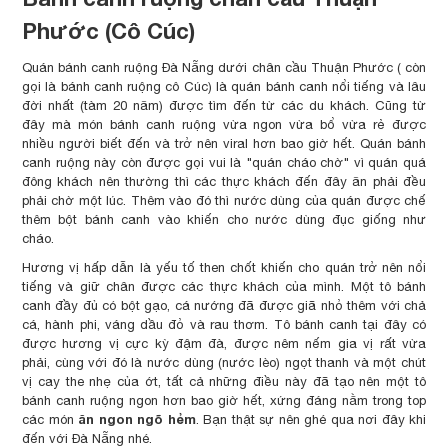
Phước (Cô Cúc)
Quán bánh canh ruộng Đà Nẵng dưới chân cầu Thuận Phước ( còn
gọi là bánh canh ruộng cô Cúc) là quán bánh canh nổi tiếng và lâu
đời nhất (tàm 20 năm) được tìm đến từ các du khách. Cũng từ
đây mà món bánh canh ruộng vừa ngon vừa bổ vừa rẻ được
nhiều người biết đến và trở nên viral hơn bao giờ hết. Quán bánh
canh ruộng này còn được gọi vui là "quán cháo chờ" vì quán quá
đông khách nên thường thì các thực khách đến đây ăn phải đều
phải chờ một lúc. Thêm vào đó thì nước dùng của quán được chế
thêm bột bánh canh vào khiến cho nước dùng đục giống như
cháo.
Hương vị hấp dẫn là yếu tố then chốt khiến cho quán trở nên nổi
tiếng và giữ chân được các thực khách của mình. Một tô bánh
canh đầy đủ có bột gạo, cá nướng đã được giã nhỏ thêm với chả
cá, hành phi, váng dầu đỏ và rau thơm. Tô bánh canh tại đây có
được hương vị cực kỳ đậm đà, được nêm nếm gia vị rất vừa
phải, cùng với đó là nước dùng (nước lèo) ngọt thanh và một chút
vị cay the nhẹ của ớt, tất cả những điều này đã tạo nên một tô
bánh canh ruộng ngon hơn bao giờ hết, xứng đáng nằm trong top
ăn ngon ngõ hẻm
các món
. Bạn thật sự nên ghé qua nơi đây khi
đến với Đà Nẵng nhé.