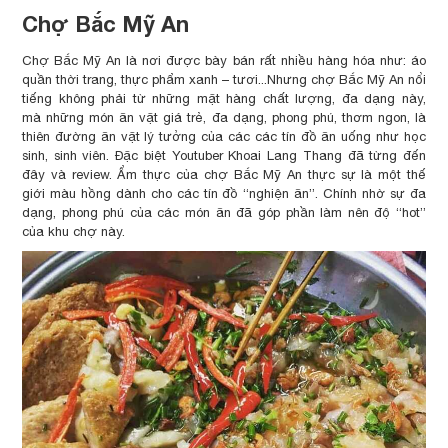
Chợ Bắc Mỹ An
Chợ Bắc Mỹ An là nơi được bày bán rất nhiều hàng hóa như: áo
quần thời trang, thực phẩm xanh – tươi...Nhưng chợ Bắc Mỹ An nổi
tiếng không phải từ những mặt hàng chất lượng, đa dạng này,
mà những món ăn vặt giá trẻ, đa dạng, phong phú, thơm ngon, là
thiên đường ăn vặt lý tưởng của các các tín đồ ăn uống như học
sinh, sinh viên. Đặc biệt Youtuber Khoai Lang Thang đã từng đến
đây và review. Ẩm thực của chợ Bắc Mỹ An thực sự là một thế
giới màu hồng dành cho các tín đồ “nghiện ăn”. Chính nhờ sự đa
dạng, phong phú của các món ăn đã góp phần làm nên độ “hot”
của khu chợ này.