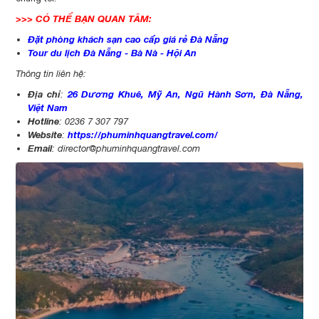
>>> CÓ THỂ BẠN QUAN TÂM:
Đặt phòng khách sạn cao cấp giá rẻ Đà Nẵng
Tour du lịch Đà Nẵng - Bà Nà - Hội An
Thông tin liên hệ:
Địa chỉ
26 Dương Khuê, Mỹ An, Ngũ Hành Sơn, Đà Nẵng,
:
Việt Nam
Hotline
: 0236 7 307 797
Website
https://phuminhquangtravel.com/
:
Email
:
director@phuminhquangtravel.com