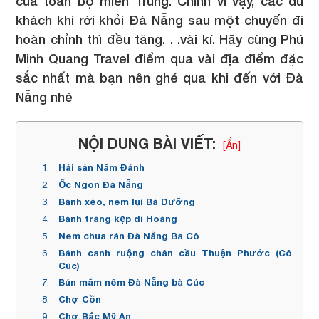
của toàn bộ miền Trung. Chính vì vậy, các du
khách khi rời khỏi Đà Nẵng sau một chuyến đi
hoàn chỉnh thì đều tăng. . .vài kí. Hãy cùng Phú
Minh Quang Travel điểm qua vài địa điểm đặc
sắc nhất mà bạn nên ghé qua khi đến với Đà
Nẵng nhé
NỘI DUNG BÀI VIẾT:
[Ẩn]
Hải sản Năm Đảnh
Ốc Ngon Đà Nẵng
Bánh xèo, nem lụi Bà Dưỡng
Bánh tráng kẹp dì Hoàng
Nem chua rán Đà Nẵng Ba Cô
Bánh canh ruộng chân cầu Thuận Phước (Cô
Cúc)
Bún mắm nêm Đà Nẵng bà Cúc
Chợ Cồn
Chợ Bắc Mỹ An