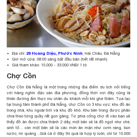
29 Hoàng Diệu, Phước Ninh
Địa chỉ:
, Hải Châu, Đà Nẵng
Giờ mở cửa: 08:00 sáng bắt đầu bán (hết rất nhanh)
Giá tham khảo: 15.000 - 33.000 VNĐ/ 1 tô
Chợ Cồn
Chợ Cồn Đà Nẵng là một trong những địa điểm du lịch nổi tiếng
với hàng nghìn đặc sản địa phương, đồng thời nơi đây cũng là
thiên đường ẩm thực níu chân du khách mỗi khi ghé thăm. Tọa lạc
tại trung tâm thành phố Đà Nẵng, chợ Cồn có 3 khu vực: khu đồ ăn
trong nhà, khu ngoài trời và khu đồ khô. Khu bên trong được phân
chia theo từng quầy rất gọn gàng. Từ phía cổng chợ đi vào bạn sẽ
thấy đồ ăn được chia thành 2 dãy, một bên sẽ là đồ ngọt như chè,
sinh tố… còn một bên sẽ là các món ăn mặn như cơm rang, bún
nước, mì quảng…Giá cả ở đây thì quá là hợp lý luôn, chỉ từ 15.000