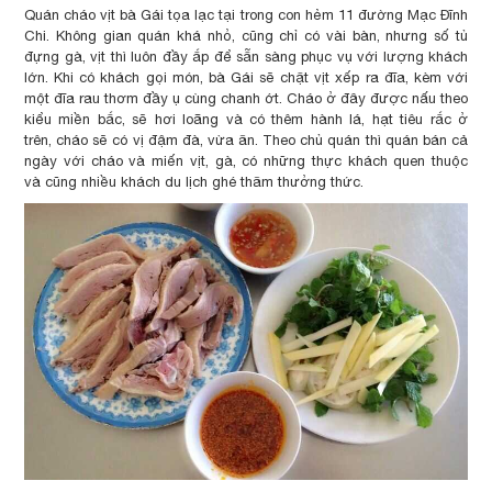
Quán cháo vịt bà Gái tọa lạc tại trong con hẻm 11 đường Mạc Đĩnh
Chi. Không gian quán khá nhỏ, cũng chỉ có vài bàn, nhưng số tủ
đựng gà, vịt thì luôn đầy ắp để sẵn sàng phục vụ với lượng khách
lớn. Khi có khách gọi món, bà Gái sẽ chặt vịt xếp ra đĩa, kèm với
một đĩa rau thơm đầy ụ cùng chanh ớt. Cháo ở đây được nấu theo
kiểu miền bắc, sẽ hơi loãng và có thêm hành lá, hạt tiêu rắc ở
trên, cháo sẽ có vị đậm đà, vừa ăn. Theo chủ quán thì quán bán cả
ngày với cháo và miến vịt, gà, có những thực khách quen thuộc
và cũng nhiều khách du lịch ghé thăm thưởng thức.