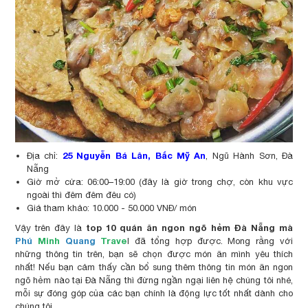
25 Nguyễn Bá Lân, Bắc Mỹ An
Địa chỉ:
, Ngũ Hành Sơn, Đà
Nẵng
Giờ mở cửa: 06:00–19:00 (đây là giờ trong chợ, còn khu vực
ngoài thì đêm đêm đêu có)
Giá tham khảo: 10.000 - 50.000 VNĐ/ món
top 10 quán ăn ngon ngõ hẻm Đà Nẵng mà
Vậy trên đây là
Phú
Minh
Quang
Trave
l đã tổng hợp được. Mong rằng với
những thông tin trên, bạn sẽ chọn được món ăn mình yêu thích
nhất! Nếu bạn cảm thấy cần bổ sung thêm thông tin món ăn ngon
ngõ hẻm nào tại Đà Nẵng thì đừng ngần ngại liên hệ chúng tôi nhé,
mỗi sự đóng góp của các bạn chính là động lực tốt nhất dành cho
chúng tôi.