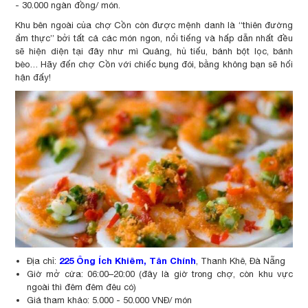
- 30.000 ngàn đồng/ món.
Khu bên ngoài của chợ Cồn còn được mệnh danh là “thiên đường
ẩm thực” bởi tất cả các món ngon, nổi tiếng và hấp dẫn nhất đều
sẽ hiện diện tại đây như mì Quảng, hủ tiếu, bánh bột lọc, bánh
bèo… Hãy đến chợ Cồn với chiếc bụng đói, bằng không bạn sẽ hối
hận đấy!
225 Ông Ích Khiêm, Tân Chính
Địa chỉ:
, Thanh Khê, Đà Nẵng
Giờ mở cửa: 06:00–20:00 (đây là giờ trong chợ, còn khu vực
ngoài thì đêm đêm đêu có)
Giá tham khảo: 5.000 - 50.000 VNĐ/ món