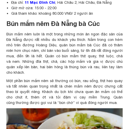
11 Mạc Đĩnh Chi
Địa chỉ:
, Hải Châu 2, Hải Châu, Đà Nẵng
Giờ mở cửa: 15:00 - 22:00
Giá tham khảo: khoảng 80.000 VNĐ/ 2 người ăn
Bún mắm nêm Đà Nẵng bà Cúc
Bún mắm nêm luôn là một trong những món ăn ngon đặc sản của
Đà Nẵng được rất nhiều du khách yêu thích. Nằm trong con hẻm
nhỏ trên đường Hoàng Diệu, quán bún mắm bà Cúc đã có thâm
niên hơn chục năm, chỉ bán vào buổi sáng, từ 6h đã rất đông người
mua, đến 9h là hết. Quán có bún mắm thịt quay, thịt luộc, chả
và nem. Những đĩa thịt, chả, các hộp mắm và gia vị được chủ
quán xếp lên bàn, hai bên hông là thúng bún và rau, liên tay làm
cho khách.
Một phần bún mắm nêm sẽ thường có bún, rau sống, thịt heo quay
và tất nhiên quan trọng nhất là chén mắm nêm được chưng cất
theo bí quyết riêng. Khách du lịch khi chưa quen ăn mắm có thể
cho chút ít, thêm ớt và tỏi đậm vị cay miền Trung. Quán
cũng thường được gọi vui là “bún chờ” vì quá đông người mua.