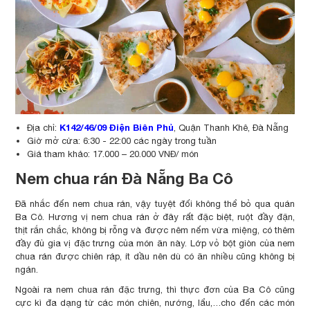
K142/46/09 Điện Biên Phủ
Địa chỉ:
, Quận Thanh Khê, Đà Nẵng
Giờ mở cửa: 6:30 - 22:00 các ngày trong tuần
Giá tham khảo: 17.000 – 20.000 VNĐ/ món
Nem chua rán Đà Nẵng Ba Cô
Đã nhắc đến nem chua rán, vậy tuyệt đối không thể bỏ qua quán
Ba Cô. Hương vị nem chua rán ở đây rất đặc biệt, ruột đầy đặn,
thịt rắn chắc, không bị rỗng và được nêm nếm vừa miệng, có thêm
đầy đủ gia vị đặc trưng của món ăn này. Lớp vỏ bột giòn của nem
chua rán được chiên ráp, ít dầu nên dù có ăn nhiều cũng không bị
ngán.
Ngoài ra nem chua rán đặc trưng, thì thực đơn của Ba Cô cũng
cực kì đa dạng từ các món chiên, nướng, lẩu,…cho đến các món