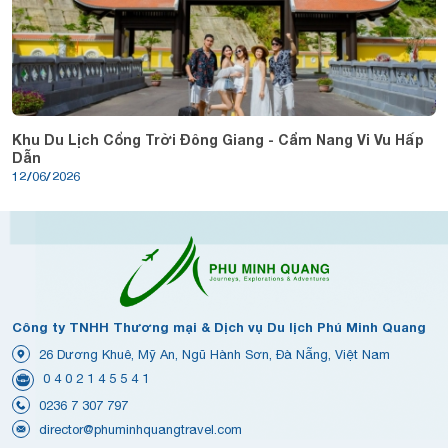
Khu Du Lịch Cổng Trời Đông Giang - Cẩm Nang Vi Vu Hấp
Dẫn
12/06/2026
Công ty TNHH Thương mại & Dịch vụ Du lịch Phú Minh Quang
26 Dương Khuê, Mỹ An, Ngũ Hành Sơn, Đà Nẵng, Việt Nam
0 4 0 2 1 4 5 5 4 1
0236 7 307 797
director@phuminhquangtravel.com