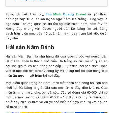
Phú
Minh
Quang
Travel
Trong bài viết dưới đây,
sẽ giới thiệu
top 10 quán ăn ngon ngõ hẻm Đà Nẵng
đến bạn
. Đúng vậy, là
ngõ hẻm - những quán ăn đã tồn tại qua nhiều năm, nằm ở vị trí
không đẹp nhưng vẫn được người dân Đà Nẵng tìm tới. Cùng
vạch trần diện mục của 10 quán ăn này ngay trong bài viết dưới
đây nhé!
Hải sản Năm Đảnh
Hải sản Năm Đảnh là nhà hàng đã quá quen thuộc với người dân
Đà thành. Thân là thành phố biển, Đà Nẵng sở hữu vô số quán ăn
hải sản giá rẻ và nhà hàng cao cấp. Tuy nhiên, hải sản Năm Đảnh
vẫn là một cái tên cực kỳ nặng ký và không thể bỏ qua trong các
ăn ngon ngõ hẻm
món
tại nơi đây.
Một điểm quan trọng để Năm Đảnh trở thành nhà hàng hải sản bậc
nhất tại Đà Nẵng là giá. Giá các món ăn ở đây đều khá rẻ. Các
món ăn như, mực, ghẹ, ốc, cá, sò,... đều sẽ đồng giá 60.000, chỉ có
một vài món sẽ rơi vào tầm 90.000 - 150.000. Giá tuy rẻ nhưng đồ
ăn ở đây cực kỳ tươi và được chế biến để hợp khẩu vị với đại đa
số thực khách.