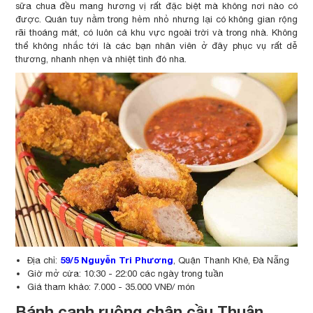
sữa chua đều mang hương vị rất đặc biệt mà không nơi nào có
được. Quán tuy nằm trong hẻm nhỏ nhưng lại có không gian rộng
rãi thoáng mát, có luôn cả khu vực ngoài trời và trong nhà. Không
thể không nhắc tới là các bạn nhân viên ở đây phục vụ rất dễ
thương, nhanh nhẹn và nhiệt tình đó nha.
59/5 Nguyễn Tri Phương
Địa chỉ:
, Quận Thanh Khê, Đà Nẵng
Giờ mở cửa: 10:30 - 22:00 các ngày trong tuần
Giá tham khảo: 7.000 - 35.000 VNĐ/ món
Bánh canh ruộng chân cầu Thuận