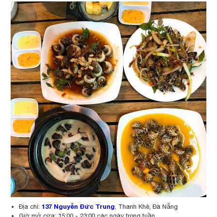
137 Nguyễn Đức Trung
Địa chỉ:
, Thanh Khê, Đà Nẵng
Giờ mở cửa: 15:00 - 23:00 các ngày trong tuần