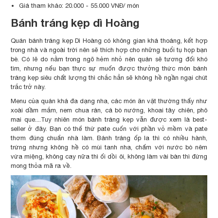
Giá tham khảo: 20.000 - 55.000 VNĐ/ món
Bánh tráng kẹp dì Hoàng
Quán bánh tráng kẹp Dì Hoàng có không gian khá thoáng, kết hợp
trong nhà và ngoài trời nên sẽ thích hợp cho những buổi tụ họp bạn
bè. Có lẽ do nằm trong ngõ hẻm nhỏ nên quán sẽ tương đối khó
tìm, nhưng nếu bạn thực sự muốn được thưởng thức món bánh
tráng kẹp siêu chất lượng thì chắc hẳn sẽ không hề ngần ngại chút
trắc trở này.
Menu của quán khá đa dạng nha, các món ăn vặt thường thấy như
xoài dầm mắm, nem chua rán, cá bò nướng, khoai tây chiên, phô
mai que....Tuy nhiên món bánh tráng kẹp vẫn được xem là best-
seller ở đây. Bạn có thể thử pate cuốn với phần vỏ mềm và pate
thơm đúng chuẩn nhà làm. Bánh tráng ốp la thì có nhiều hành,
trứng nhưng không hề có mùi tanh nha, chấm với nước bò nêm
vừa miệng, không cay nữa thì ối dồi ôi, không làm vài bàn thì đừng
mong thỏa mã ra về.