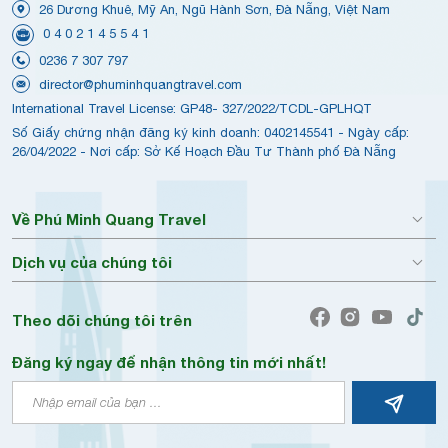
26 Dương Khuê, Mỹ An, Ngũ Hành Sơn, Đà Nẵng, Việt Nam
0 4 0 2 1 4 5 5 4 1
0236 7 307 797
director@phuminhquangtravel.com
International Travel License: GP48- 327/2022/TCDL-GPLHQT
Số Giấy chứng nhận đăng ký kinh doanh: 0402145541 - Ngày cấp:
26/04/2022 - Nơi cấp: Sở Kế Hoạch Đầu Tư Thành phố Đà Nẵng
Về Phú Minh Quang Travel
Dịch vụ của chúng tôi
Theo dõi chúng tôi trên
Đăng ký ngay để nhận thông tin mới nhất!