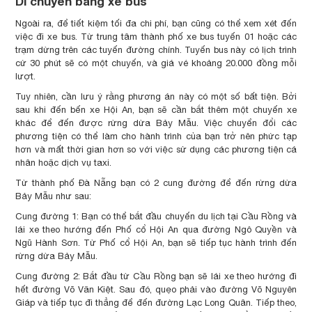
Di chuyển bằng xe bus
Ngoài ra, để tiết kiệm tối đa chi phí, bạn cũng có thể xem xét đến
việc đi xe bus. Từ trung tâm thành phố xe bus tuyến 01 hoặc các
trạm dừng trên các tuyến đường chính. Tuyến bus này có lịch trình
cứ 30 phút sẽ có một chuyến, và giá vé khoảng 20.000 đồng mỗi
lượt.
Tuy nhiên, cần lưu ý rằng phương án này có một số bất tiện. Bởi
sau khi đến bến xe Hội An, bạn sẽ cần bắt thêm một chuyến xe
khác để đến được rừng dừa Bảy Mẫu. Việc chuyển đổi các
phương tiện có thể làm cho hành trình của bạn trở nên phức tạp
hơn và mất thời gian hơn so với việc sử dụng các phương tiện cá
nhân hoặc dịch vụ taxi.
Từ thành phố Đà Nẵng bạn có 2 cung đường để đến rừng dừa
Bảy Mẫu như sau:
Cung đường 1: Bạn có thể bắt đầu chuyến du lịch tại Cầu Rồng và
lái xe theo hướng đến Phố cổ Hội An qua đường Ngô Quyền và
Ngũ Hành Sơn. Từ Phố cổ Hội An, bạn sẽ tiếp tục hành trình đến
rừng dừa Bảy Mẫu.
Cung đường 2: Bắt đầu từ Cầu Rồng bạn sẽ lái xe theo hướng đi
hết đường Võ Văn Kiệt. Sau đó, quẹo phải vào đường Võ Nguyên
Giáp và tiếp tục đi thẳng để đến đường Lạc Long Quân. Tiếp theo,