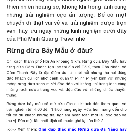
thiên nhiên hoang sơ, không khí trong lành cùng
những trải nghiệm cực ấn tượng. Để có một
chuyến đi thật vui vẻ và trải nghiệm được trọn
vẹn, hãy lưu ngay những kinh nghiệm dưới đây
của Phú Minh Quang Travel nhé
Rừng dừa Bảy Mẫu ở đâu?
Chỉ cách thành phố Hội An khoảng 3 km, Rừng dừa Bảy Mẫu hay
rừng dừa Cẩm Thanh tọa lạc tại địa chỉ Tổ 2, thôn Cần Nhân, xã
Cẩm Thanh. Đây là địa điểm du lịch mới nổi nhưng thu hút đông
đảo khách du lịch nhờ cảnh quan thiên nhiên yên bình với những
mảng rừng dừa xanh mướt độc đáo với không khí trong lành cùng
những rạch nước trong veo và độc đáo với những chiếc thuyền
thúng.
Rừng dừa bảy mẫu sẽ mở cửa đón du khách đến tham quan và
trải nghiệm từ 7h00 đến 17h00 hàng ngày. Hứa hẹn mang đến cho
tất cả du khách những trải nghiệm hoàn toàn mới lạ, độc đáo và
thú vị. Đến một lần nhất định sẽ muốn ghé lại lần thứ 2.
Giải đáp thắc mắc Rừng dừa Đà Nẵng hay
>>>> Xem thêm: