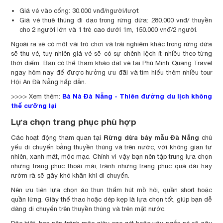
Giá vé vào cổng: 30.000 vnđ/người/lượt
Giá vé thuê thúng đi dạo trong rừng dừa: 280.000 vnđ/ thuyền
cho 2 người lớn và 1 trẻ cao dưới 1m, 150.000 vnđ/2 người.
Ngoài ra sẽ có một vài trò chơi và trải nghiệm khác trong rừng dừa
sẽ thu vé, tuy nhiên giá vé sẽ có sự chênh lệch ít nhiều theo từng
thời điểm. Bạn có thể tham khảo đặt vé tại Phú Minh Quang Travel
ngay hôm nay để được hưởng ưu đãi và tìm hiểu thêm nhiều tour
Hội An Đà Nẵng hấp dẫn.
Bà Nà Đà Nẵng - Thiên đường du lịch không
>>>> Xem thêm:
thể cưỡng lại
Lựa chọn trang phục phù hợp
Rừng dừa bảy mẫu Đà Nẵng
Các hoạt động tham quan tại
chủ
yếu di chuyển bằng thuyền thúng và trên nước, với không gian tự
nhiên, xanh mát, mộc mạc. Chính vì vậy bạn nên tập trung lựa chọn
những trang phục thoải mái, tránh những trang phục quá dài hay
rườm rà sẽ gây khó khăn khi di chuyển.
Nên ưu tiên lựa chọn áo thun thấm hút mồ hôi, quần short hoặc
quần lửng. Giày thể thao hoặc dép kẹp là lựa chọn tốt, giúp bạn dễ
dàng di chuyển trên thuyền thúng và trên mặt nước.