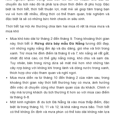
chuyến du lịch nào đó là phải lựa chọn thời điểm đi phù hợp. Đặc
biệt là thời tiết, thời tiết thuận lợi, mát mẻ sẽ giúp tâm trạng bạn
vui vẻ hơn rất nhiều, đồng thời có thể tham quan, trải nghiệm và
đặc biệt là sẽ có những bức hình check-in siêu xinh.
Thời tiết tại Hội An thường chia làm hai mùa rõ rệt là mùa mưa và
mùa khô
Mùa khô kéo dài từ tháng 2 đến tháng 9. Trong khoảng thời gian
Rừng dừa bảy mẫu Đà Nẵng
này, thời tiết ở
tương đối đẹp,
với những ngày nắng ấm áp và dịu dàng, gió nhẹ và trời trong
xanh. Trừ mùa hè đỉnh điểm là tháng 6 và 7, khi nắng sẽ rất gắt,
nhiệt độ khá cao, có thể gây nắng nóng, khó chịu và sạm da.
Tuy nhiên, bên trong rừng dừa sẽ mát mẻ hơn nhờ những tán
cây rợp bóng với không khí trong lành và dòng nước trong xanh,
thích hợp cho việc tham quan và nghỉ ngơi.
Mùa mưa diễn ra từ tháng 10 đến tháng 2 của năm sau, trong
khoảng thời gian này thời tiết thường hay có mưa, ảnh hưởng
đến việc di chuyển cũng như tham quan của du khách. Chính vì
vậy mà lượng khách du lịch thường ít hơn so với mùa cao điểm
là tháng 6-8.
Một kinh nghiệm đi du lịch Đà Nẵng là vào mùa thấp điểm, đặc
biệt là trong tháng 10, 11 và 12, là khả năng mưa bão. Thời tiết
có thể không ổn định và mưa phùn có thể kéo dài không nên lựa