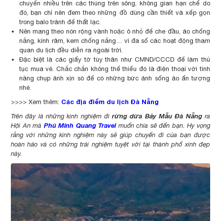
chuyển nhiều trên các thúng trên sông, không gian hạn chế do
đó, bạn chỉ nên đem theo những đồ dùng cần thiết và xếp gọn
trong balo tránh để thất lạc.
Nên mang theo nón rộng vành hoặc ô nhỏ để che đầu, áo chống
nắng, kính râm, kem chống nắng… vì đa số các hoạt động tham
quan du lịch đều diễn ra ngoài trời.
Đặc biệt là các giấy tờ tùy thân như CMND/CCCD để làm thủ
tục mua vé. Chắc chắn không thể thiếu đó là điện thoại với tính
năng chụp ảnh xịn sò để có những bức ảnh sống ảo ấn tượng
nhé.
Các địa điểm du lịch Đà Nẵng
>>>> Xem thêm:
rừng dừa Bảy Mẫu Đà Nẵng
Trên đây là những kinh nghiệm đi
ra
Phú Minh Quang Travel
Hội An mà
muốn chia sẽ đến bạn. Hy vọng
rằng với những kinh nghiệm này sẽ giúp chuyến đi của bạn được
hoàn hảo và có những trải nghiệm tuyệt vời tại thành phố xinh đẹp
này.