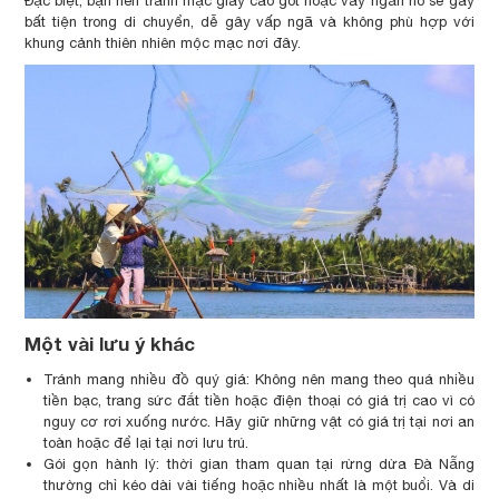
Đặc biệt, bạn nên tránh mặc giày cao gót hoặc váy ngắn nó sẽ gây
bất tiện trong di chuyển, dễ gây vấp ngã và không phù hợp với
khung cảnh thiên nhiên mộc mạc nơi đây.
Một vài lưu ý khác
Tránh mang nhiều đồ quý giá: Không nên mang theo quá nhiều
tiền bạc, trang sức đắt tiền hoặc điện thoại có giá trị cao vì có
nguy cơ rơi xuống nước. Hãy giữ những vật có giá trị tại nơi an
toàn hoặc để lại tại nơi lưu trú.
Gói gọn hành lý: thời gian tham quan tại rừng dừa Đà Nẵng
thường chỉ kéo dài vài tiếng hoặc nhiều nhất là một buổi. Và di