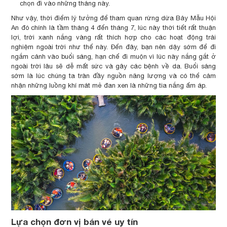
chọn đi vào những tháng này.
Như vậy, thời điểm lý tưởng để tham quan rừng dừa Bảy Mẫu Hội
An đó chính là tầm tháng 4 đến tháng 7, lúc này thời tiết rất thuận
lợi, trời xanh nắng vàng rất thích hợp cho các hoạt động trải
nghiệm ngoài trời như thế này. Đến đây, bạn nên dậy sớm để đi
ngắm cảnh vào buổi sáng, hạn chế đi muộn vì lúc này nắng gắt ở
ngoài trời lâu sẽ dễ mất sức và gây các bệnh về da. Buổi sáng
sớm là lúc chúng ta tràn đầy nguồn năng lượng và có thể cảm
nhận những luồng khí mát mẻ đan xen là những tia nắng ấm áp.
Lựa chọn đơn vị bán vé uy tín