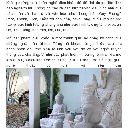
Không ngừng phát triển, nghề điêu khắc đá đã đạt được đến đỉnh
cao nghệ thuật. Không chỉ tạo ra các bức tượng đài, hình ảnh của
các nhân vật lịch sử và văn hóa, như "Long, Lân, Quy, Phụng",
Phật, Thánh, Tiên, Thần tại các đền, chùa, lăng, miếu, mà nó còn
tạo ra các hình tượng phong phú như các hình tượng tứ thời Xuân,
Hạ, Thu, Đông, hoa mai, lan, cúc, trúc...
Mỗi tác phẩm điêu khắc là một thành quả lao động kỳ công của
những nghệ nhân tài hoa. Từng mũi khoan, từng nét đục của các
nghệ nhân đều thể hiện rõ tình yêu với đá và với nghề truyền
thống của cha ông. Vì nhu cầu phát triển, nhiều nghệ nhân đã mở
lớp đào tạo điêu khắc và nhiều nghệ sĩ đã sáng tạo kết hợp giữa
nghệ thuật cổ điển và hiện đại.