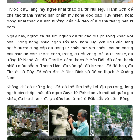
Trước đây, làng mỹ nghệ khai thác đá từ Núi Ngũ Hành Sơn để
chế tác thành những sản phẩm mỹ nghệ độc đáo. Tuy nhiên, hoạt
động khai thác đã ảnh hưởng đến vẻ đẹp của danh thắng nên bị
cấm.
Ngày nay, người ta đã tìm nguồn đá từ các địa phương khác với
sản lượng hàng chục ngàn tấn mỗi năm. Nguyên liệu của làng
nghề được cung cấp đa dạng từ nhiều nơi với nhiều loại đá phong
phú như đá cẩm thạch xanh, trắng, cà rốt vàng, đỏ, đá Granite, đá
trắng từ Nghệ An, đá Granite, cẩm thạch ở Yên Bái, đá cẩm thạch
nhiều màu sắc ở Thanh Hóa, đá vân gỗ, đá hương, đá đỏ hoa, đá
Firo ở Hà Tây, đá cẩm đen ở Ninh Bình và Đá sa thạch ở Quảng
Nam...
Không chỉ có những loại đá có thể tìm thấy tại địa phương, làng
nghề còn nhập khẩu đá ngọc Onyx từ Pakistan và một số quốc gia
khác; đá thạch anh được đào tạo từ mỏ ở Đắk Lắk và Lâm Đồng.