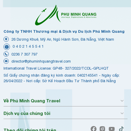
Công ty TNHH Thương mại & Dịch vụ Du lịch Phú Minh Quang
26 Dương Khuê, Mỹ An, Ngũ Hành Sơn, Đà Nẵng, Việt Nam
0 4 0 2 1 4 5 5 4 1
0236 7 307 797
director@phuminhquangtravel.com
International Travel License: GP48- 327/2022/TCDL-GPLHQT
Số Giấy chứng nhận đăng ký kinh doanh: 0402145541 - Ngày cấp:
26/04/2022 - Nơi cấp: Sở Kế Hoạch Đầu Tư Thành phố Đà Nẵng
Về Phú Minh Quang Travel
Dịch vụ của chúng tôi
Theo dõi chúng tôi trên