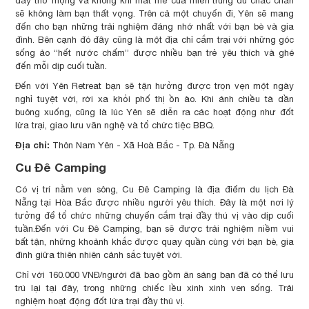
đầy thơ mộng và không khí mát mẻ của miền trung du chắc chắn
sẽ không làm bạn thất vọng. Trên cả một chuyến đi, Yên sẽ mang
đến cho bạn những trải nghiệm đáng nhớ nhất với bạn bè và gia
đình. Bên cạnh đó đây cũng là một địa chỉ cắm trại với những góc
sống ảo “hết nước chấm” được nhiều bạn trẻ yêu thích và ghé
đến mỗi dịp cuối tuần.
Đến với Yên Retreat bạn sẽ tận hưởng được trọn vẹn một ngày
nghỉ tuyệt vời, rời xa khỏi phố thị ồn ào. Khi ánh chiều tà dần
buông xuống, cũng là lúc Yên sẽ diễn ra các hoạt động như đốt
lửa trại, giao lưu văn nghệ và tổ chức tiệc BBQ.
Địa chỉ:
Thôn Nam Yên - Xã Hoà Bắc - Tp. Đà Nẵng
Cu Đê Camping
Có vị trí nằm ven sông, Cu Đê Camping là địa điểm du lịch Đà
Nẵng tại Hòa Bắc được nhiều người yêu thích. Đây là một nơi lý
tưởng để tổ chức những chuyến cắm trại đầy thú vị vào dịp cuối
tuần.Đến với Cu Đê Camping, bạn sẽ được trải nghiệm niềm vui
bất tận, những khoảnh khắc được quay quần cùng với bạn bè, gia
đình giữa thiên nhiên cảnh sắc tuyệt vời.
Chỉ với 160.000 VNĐ/người đã bao gồm ăn sáng bạn đã có thể lưu
trú lại tại đây, trong những chiếc lều xinh xinh ven sống. Trải
nghiệm hoạt động đốt lửa trại đầy thú vị.