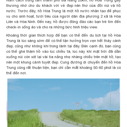
Nằm cách trung tâm thành phố Đà Nẵng 20km, hồ Hòa Trung gây
thương nhớ cho du khách với vẻ đẹp nên thơ của đồi núi và hồ
nước. Trước đây, hồ Hòa Trung là một hồ nước nhân tạo để phục
vụ cho sinh hoạt, tưới tiêu của người dân địa phương 2 xã là Hòa
Liên và Hòa Ninh. Đến nay, hồ được đông đảo các bạn trẻ tìm đến
check-in sống ảo và cho ra những bức hình triệu view.
Khoảng thời gian thích hợp để bạn có thể đến du lịch tại hồ Hòa
Trung là lúc sáng sớm để có thể tận hưởng trọn vẹn hết thảy cảnh
đẹp, cũng như không khí trong lành tại đây. Bên cạnh đó, bạn cũng
có thể ghé thăm hồ vào lúc chiều tà, lúc này khi mặt trời đã dần
xuống núi còn sót lại vài tia nắng nhẹ nhàng chiếu trên mặt hồ, tạo
nên một khung cảnh tuyệt đẹp. Cung đường di chuyển đến hồ Hòa
Trung cũng rất thuận tiện, bạn chỉ cần mất khoảng 50-60 phút là có
thể đến nơi.