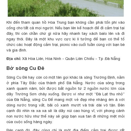
Khi đến tham quan hồ Hòa Trung bạn không cần phải tốn phí vào
cổng cho tất cả mọi người. Nếu bạn lên kế hoạch để đi cắm trại tại
đây, thì còn chần chừ gì nữa hãy nhanh tay xách balo lên và đi
ngay thôi. Đây là một khu vực cực kì lí tưởng để bạn có thể tổ
chức các hoạt động cắm trại, picnic vào cuối tuần cùng với bạn bè
và gia đình.
Địa chỉ:
Xã Hòa Liên, Hòa Ninh - Quận Liên Chiểu - Tp .Đà Nẵng
Bờ sông Cu Đê
Sông Cu Đê hay còn có một tên gọi khác là sông Trường Định, nằm
ở phía Tây Bắc của thành phố Đà Nẵng. Nước của sông trong
xanh quanh năm, bởi được bắt nguồn từ 2 nguồn nước lớn của
dãy Trường Sơn chảy xuống. Được ví như một “Đà Lạt thu nhỏ”
của Đà Nẵng, sông Cu Để mang một vẻ đẹp nhẹ nhàng êm ả với
dòng nước trong vắt, bãi cỏ xanh mướt và trải dài vô tận. Bên
cạnh đó nhìn ra xa xa sẽ là dãy núi cao hùng vĩ, với phong cảnh
non nước hữu như thế này sẽ giúp bạn xua tan đi những mệt mỏi
của cuộc sống hàng ngày.
Bên cạnh đó, đây cũng chỉ là một địa điểm cắm trại được rất