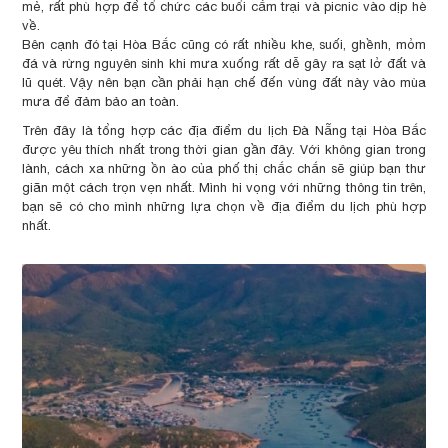
mẻ, rất phù hợp để tổ chức các buổi cắm trại và picnic vào dịp hè
về.
Bên cạnh đó tại Hòa Bắc cũng có rất nhiều khe, suối, ghềnh, mỏm
đá và rừng nguyên sinh khi mưa xuống rất dễ gây ra sạt lở đất và
lũ quét. Vậy nên bạn cần phải hạn chế đến vùng đất này vào mùa
mưa để đảm bảo an toàn.
Trên đây là tổng hợp các địa điểm du lịch Đà Nẵng tại Hòa Bắc
được yêu thích nhất trong thời gian gần đây. Với không gian trong
lành, cách xa những ồn ào của phố thị chắc chắn sẽ giúp bạn thư
giãn một cách trọn vẹn nhất. Mình hi vọng với những thông tin trên,
bạn sẽ có cho mình những lựa chọn về địa điểm du lịch phù hợp
nhất.