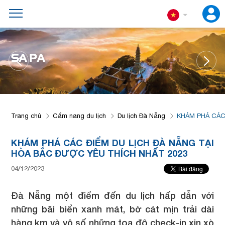
SA PA
Trang chủ
Cẩm nang du lịch
Du lịch Đà Nẵng
KHÁM PHÁ CÁC
KHÁM PHÁ CÁC ĐIỂM DU LỊCH ĐÀ NẴNG TẠI
HÒA BẮC ĐƯỢC YÊU THÍCH NHẤT 2023
04/12/2023
Đà Nẵng một điểm đến du lịch hấp dẫn với
những bãi biển xanh mát, bờ cát mịn trải dài
hàng km và vô số những tọa độ check-in xịn xò