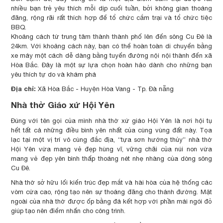
nhiều bạn trẻ yêu thích mỗi dịp cuối tuần, bởi không gian thoáng
đãng, rộng rãi rất thích hợp để tổ chức cắm trại và tổ chức tiệc
BBQ.
Khoảng cách từ trung tâm thành thành phố lên đến sông Cu Đê là
24km. Với khoảng cách này, bạn có thể hoàn toàn di chuyển bằng
xe máy một cách dễ dàng bằng tuyến đường nội nội thành đến xã
Hòa Bắc. Đây là một sự lựa chọn hoàn hảo dành cho những bạn
yêu thích tự do và khám phá
Địa chỉ:
Xã Hòa Bắc - Huyện Hòa Vang - Tp. Đà nẵng
Nhà thờ Giáo xứ Hội Yên
Đúng với tên gọi của mình nhà thờ xứ giáo Hội Yên là nơi hội tụ
hết tất cả những điều bình yên nhất của cùng vùng đất này. Tọa
lạc tại một vị trí vô cùng đắc địa, “tựa sơn hướng thủy” nhà thờ
Hội Yên vừa mang vẻ đẹp hùng vĩ, vững chãi của núi non vừa
mang vẻ đẹp yên bình thấp thoáng nét nhẹ nhàng của dòng sông
Cu Đê.
Nhà thờ sở hữu lối kiến trúc đẹp mắt và hài hòa của hệ thống các
vòm cửa cao, rộng tạo nên sự thoáng đãng cho thánh đường. Mặt
ngoài của nhà thờ được ốp bằng đá kết hợp với phần mái ngói đỏ
giúp tạo nên điểm nhấn cho công trình.