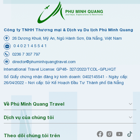
Công ty TNHH Thương mại & Dịch vụ Du lịch Phú Minh Quang
26 Dương Khuê, Mỹ An, Ngũ Hành Sơn, Đà Nẵng, Việt Nam
0 4 0 2 1 4 5 5 4 1
0236 7 307 797
director@phuminhquangtravel.com
International Travel License: GP48- 327/2022/TCDL-GPLHQT
Số Giấy chứng nhận đăng ký kinh doanh: 0402145541 - Ngày cấp:
26/04/2022 - Nơi cấp: Sở Kế Hoạch Đầu Tư Thành phố Đà Nẵng
Về Phú Minh Quang Travel
Dịch vụ của chúng tôi
Theo dõi chúng tôi trên