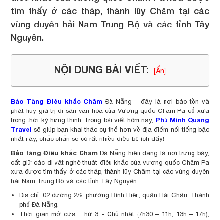
tìm thấy ở các tháp, thành lũy Chăm tại các
vùng duyên hải Nam Trung Bộ và các tỉnh Tây
Nguyên.
NỘI DUNG BÀI VIẾT:
[Ẩn]
Bảo Tàng Điêu khắc Chăm
Đà Nẵng - đây là nơi bảo tồn và
phát huy giá trị di sản văn hóa của Vương quốc Chăm Pa cổ xưa
Phú Minh Quang
trong thời kỳ hưng thịnh. Trong bài viết hôm nay,
Travel
sẽ giúp bạn khai thác cụ thể hơn về địa điểm nổi tiếng bậc
nhất này, chắc chắn sẽ có rất nhiều điều bổ ích đấy!
Bảo tàng Điêu khắc Chăm
Đà Nẵng hiện đang là nơi trưng bày,
cất giữ các di vật nghệ thuật điêu khắc của vương quốc Chăm Pa
xưa được tìm thấy ở các tháp, thành lũy Chăm tại các vùng duyên
hải Nam Trung Bộ và các tỉnh Tây Nguyên.
Địa chỉ: 02 đường 2/9, phường Bình Hiên, quận Hải Châu, Thành
phố Đà Nẵng.
Thời gian mở cửa: Thứ 3 - Chủ nhật (7h30 – 11h, 13h – 17h),