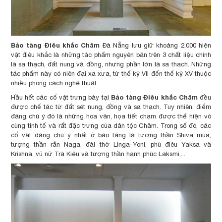
Bảo tàng Điêu khắc Chăm
Đà Nẵng lưu giữ khoảng 2.000 hiện
vật điêu khắc là những tác phẩm nguyên bản trên 3 chất liệu chính
là sa thạch, đất nung và đồng, nhưng phần lớn là sa thạch. Những
tác phẩm này có niên đại xa xưa, từ thế kỷ VII đến thế kỷ XV thuộc
nhiều phong cách nghệ thuật.
Bảo tàng Điêu khắc Chăm
Hầu hết các cổ vật trưng bày tại
đều
được chế tác từ đất sét nung, đồng và sa thạch. Tuy nhiên, điểm
đáng chú ý đó là những hoa văn, họa tiết chạm được thể hiện vô
cùng tinh tế và rất đặc trưng của dân tộc Chăm. Trong số đó, các
cổ vật đáng chú ý nhất ở bảo tàng là tượng thần Shiva múa,
tượng thần rắn Naga, đài thờ Linga-Yoni, phù điêu Yaksa và
Krishna, vũ nữ Trà Kiệu và tượng thần hạnh phúc Laksmi,...