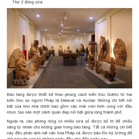
Thứ 2 đóng cửa.
Bảo tàng được thiết kế theo phong cách kiến trúc Gothic từ hai
kiến trúc sư người Pháp là Delaval và Auclair. Những chi tiết nổi
bật của khu nhà chính bao gồm các mái vòm hình cung với đầu
nhọn, tạo nên một cảnh quan đẹp nổi bật giữa lòng thành phố.
Ngoài ra, các phòng rộng có nhiều cửa sổ được bố trí để chiếu
sáng tự nhiên cho không gian trong bảo tàng. Tất cả những chi tiết
này đều phản ánh nét văn hóa Pháp và được bảo tồn kỹ lưỡng để
giữ nguyên vẹn từ những ngày đầu cho đến ngày nay.