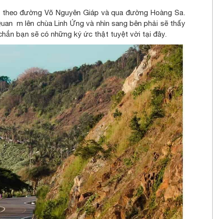
en theo đường Võ Nguyên Giáp và qua đường Hoàng Sa.
an m lên chùa Linh Ứng và nhìn sang bên phải sẽ thấy
chắn bạn sẽ có những ký ức thật tuyệt vời tại đây.