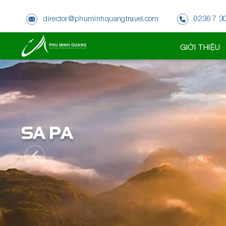
director@phuminhquangtravel.com
0236 7 3
GIỚI THIỆU