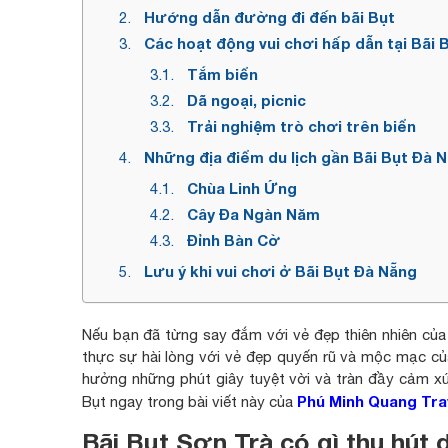
Hướng dẫn đường đi đến bãi Bụt
Các hoạt động vui chơi hấp dẫn tại Bãi 
Tắm biển
Dã ngoại, picnic
Trải nghiệm trò chơi trên biển
Những địa điểm du lịch gần Bãi Bụt Đà 
Chùa Linh Ứng
Cây Đa Ngàn Năm
Đỉnh Bàn Cờ
Lưu ý khi vui chơi ở Bãi Bụt Đà Nẵng
Nếu bạn đã từng say đắm với vẻ đẹp thiên nhiên của
thực sự hài lòng với vẻ đẹp quyến rũ và mộc mạc của
hưởng những phút giây tuyệt vời và tràn đầy cảm xúc
Phú Minh Quang Tra
Bụt ngay trong bài viết này của
Bãi Bụt Sơn Trà có gì thu hút 