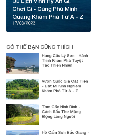
Du Lịch Vĩnh Hy Ăn Gì,
Chơi Gì - Cùng Phú Minh
Quang Khám Phá Từ A - Z
17/03/2023
CÓ THỂ BẠN CŨNG THÍCH
Hang Câu Lý Sơn - Hành
Trình Khám Phá Tuyệt
Tác Thiên Nhiên
Vườn Quốc Gia Cát Tiên
- Bật Mí Kinh Nghiệm
Khám Phá Từ A - Z
Tam Cốc Ninh Bình -
Cảnh Sắc Thơ Mộng
Động Lòng Người
Hồ Cấm Sơn Bắc Giang -