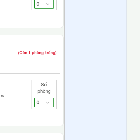
(Còn 1 phòng trống)
Số
phòng
áng