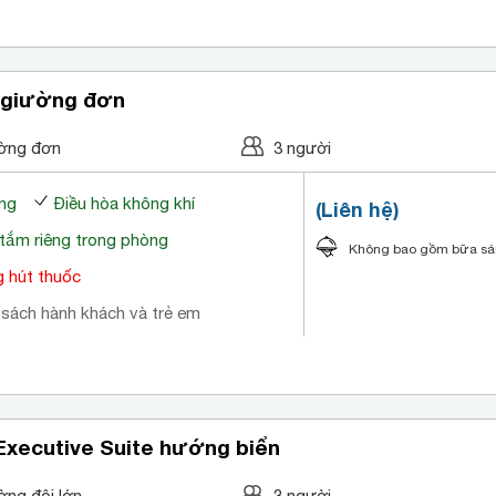
 giường đơn
ờng đơn
3 người
ng
Điều hòa không khí
(Liên hệ)
tắm riêng trong phòng
Không bao gồm bữa s
 hút thuốc
 sách hành khách và trẻ em
Executive Suite hướng biển
ờng đôi lớn
3 người