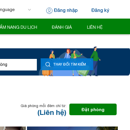
Đăng nhập
Đăng ký
 by
Translate
ẨM NANG DU LỊCH
ĐÁNH GIÁ
LIÊN HỆ
òng
THAY ĐỔI TÌM KIẾM
Giá phòng mỗi đêm chỉ từ:
Đặt phòng
(Liên hệ)