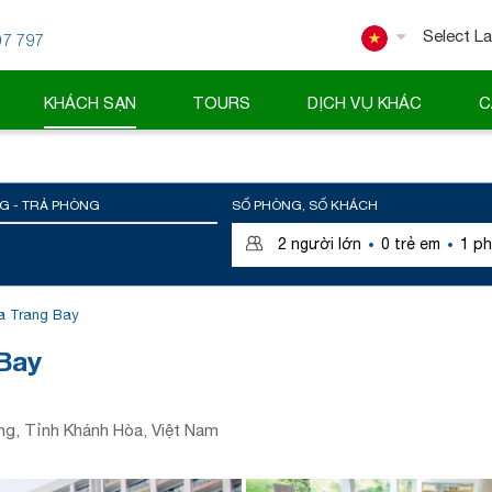
07 797
Powered
KHÁCH SẠN
TOURS
DỊCH VỤ KHÁC
C
G - TRẢ PHÒNG
SỐ PHÒNG, SỐ KHÁCH
·
·
2
người lớn
0
trẻ em
1
ph
ha Trang Bay
Bay
g, Tỉnh Khánh Hòa, Việt Nam