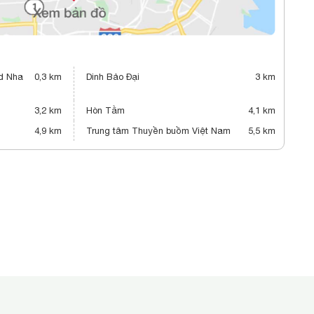
nd Nha
0,3 km
Dinh Bảo Đại
3 km
3,2 km
Hòn Tằm
4,1 km
4,9 km
Trung tâm Thuyền buồm Việt Nam
5,5 km