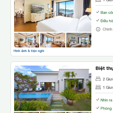
Ban cô
Điều h
Chính
Hình ảnh & tiện nghi
Biệt th
2 Giư
1 Giư
Nhìn ra
Phòng 