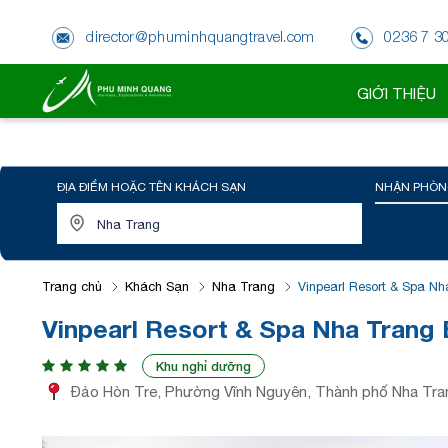
director@phuminhquangtravel.com
0236 7 3
GIỚI THIỆU
ĐỊA ĐIỂM HOẶC TÊN KHÁCH SẠN
NHẬN PHÒN
Trang chủ
Khách Sạn
Nha Trang
Vinpearl Resort & Spa N
Vinpearl Resort & Spa Nha Trang 
Khu nghỉ dưỡng
Đảo Hòn Tre, Phường Vĩnh Nguyên, Thành phố Nha Tran