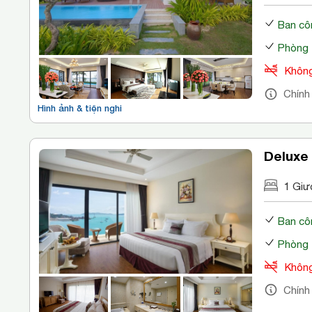
Ban cô
Phòng 
Không
Chính
Hình ảnh & tiện nghi
Deluxe
1 Giư
Ban cô
Phòng 
Không
Chính