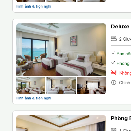
Hình ảnh & tiện nghi
Deluxe
2 Giư
Ban cô
Phòng 
Không
Chính
Hình ảnh & tiện nghi
Phòng 
1 Giư