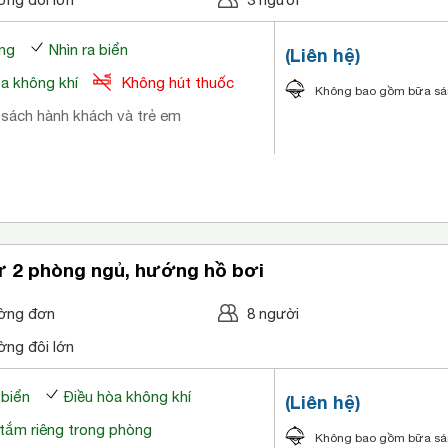
ng
Nhìn ra biển
(Liên hệ)
òa không khí
Không hút thuốc
Không bao gồm bữa s
 sách hành khách và trẻ em
ự 2 phòng ngủ, hướng hồ bơi
ờng đơn
8 người
ờng đôi lớn
 biển
Điều hòa không khí
(Liên hệ)
tắm riêng trong phòng
Không bao gồm bữa s