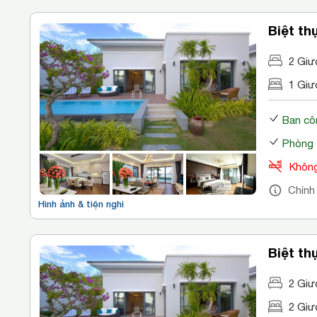
Biệt th
2 Giư
1 Giư
Ban cô
Phòng 
Không
Chính
Hình ảnh & tiện nghi
Biệt th
2 Giư
2 Giư