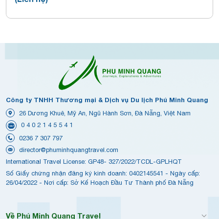
Công ty TNHH Thương mại & Dịch vụ Du lịch Phú Minh Quang
26 Dương Khuê, Mỹ An, Ngũ Hành Sơn, Đà Nẵng, Việt Nam
0 4 0 2 1 4 5 5 4 1
0236 7 307 797
director@phuminhquangtravel.com
International Travel License: GP48- 327/2022/TCDL-GPLHQT
Số Giấy chứng nhận đăng ký kinh doanh: 0402145541 - Ngày cấp:
26/04/2022 - Nơi cấp: Sở Kế Hoạch Đầu Tư Thành phố Đà Nẵng
Về Phú Minh Quang Travel