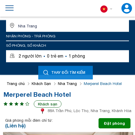
ĐỊA ĐIỂM HOẶC TÊN KHÁCH SẠN
NHẬN PHÒNG - TRẢ PHÒNG
SỐ PHÒNG, SỐ KHÁCH
·
·
2
người lớn
0
trẻ em
1
phòng
THAY ĐỔI TÌM KIẾM
Trang chủ
Khách Sạn
Nha Trang
Merperel Beach Hotel
Merperel Beach Hotel
Khách sạn
88A Trần Phú, Lộc Thọ, Nha Trang, Khánh Hòa
Giá phòng mỗi đêm chỉ từ:
Đặt phòng
(Liên hệ)