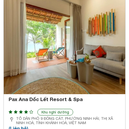
Pax Ana Dốc Lết Resort & Spa
Khu nghỉ dưỡng
TỔ DÂN PHỐ 9 ĐÔNG CÁT, PHƯỜNG NINH HẢI, THỊ XÃ
NINH HOÀ, TỈNH KHÁNH HOÀ, VIỆT NAM
(Liên hệ)