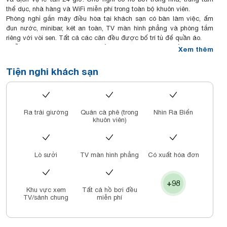
thể dục, nhà hàng và WiFi miễn phí trong toàn bộ khuôn viên.
Phòng nghỉ gắn máy điều hòa tại khách sạn có bàn làm việc, ấm
đun nước, minibar, két an toàn, TV màn hình phẳng và phòng tắm
riêng với vòi sen. Tất cả các căn đều được bố trí tủ để quần áo.
Chỗ nghỉ phục vụ bữa sáng kiểu lục địa, bữa sáng kiểu Mỹ hoặc
Xem thêm
bữa sáng kiểu Á.
MerPerle Beach Hotel nằm cách Bãi biển Nha Trang 300 m và Tháp
Tiện nghi khách sạn
Trầm Hương 1,4 km. Sân bay gần nhất là sân bay quốc tế Cam
Ranh, cách đó 33 km, và chỗ nghỉ cung cấp dịch vụ đưa đón sân
bay với một khoản phụ phí.
Đây là khu vực ở Nha Trang mà khách yêu thích, theo các đánh giá
Ra trải giường
Quán cà phê (trong
Nhìn Ra Biển
độc lập.
khuôn viên)
Lò sưởi
TV màn hình phẳng
Có xuất hóa đơn
+98
Khu vực xem
Tất cả hồ bơi đều
TV/sảnh chung
miễn phí