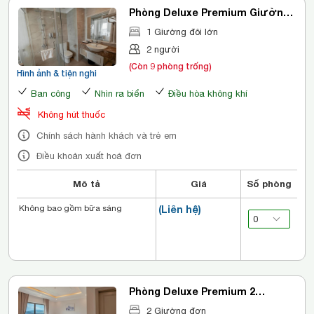
Phòng Deluxe Premium Giường
đôi - Nhìn ra Biển
1 Giường đôi lớn
2 người
(Còn 9 phòng trống)
Hình ảnh & tiện nghi
Ban công
Nhìn ra biển
Điều hòa không khí
Không hút thuốc
Chính sách hành khách và trẻ em
Điều khoản xuất hoá đơn
Mô tả
Giá
Số phòng
Không bao gồm bữa sáng
(Liên hệ)
Phòng Deluxe Premium 2
Giường đơn - Nhìn ra biển
2 Giường đơn