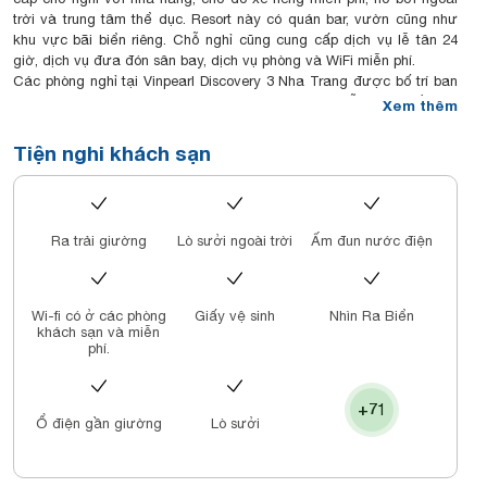
trời và trung tâm thể dục. Resort này có quán bar, vườn cũng như
khu vực bãi biển riêng. Chỗ nghỉ cũng cung cấp dịch vụ lễ tân 24
giờ, dịch vụ đưa đón sân bay, dịch vụ phòng và WiFi miễn phí.
Các phòng nghỉ tại Vinpearl Discovery 3 Nha Trang được bố trí ban
công, Tại Vinpearl Discovery Golflink Nha Trang, mỗi phòng đều có
Xem thêm
máy điều hòa và TV màn hình phẳng.
Chỗ nghỉ phục vụ bữa sáng kiểu lục địa hoặc tự chọn.
Tiện nghi khách sạn
Vinpearl Discovery Golflink Nha Trang có sân hiên.
Resort nằm cách Dinh Bảo Đại 3 km và Viện Hải dương học 3,3 km.
Sân bay gần nhất là sân bay quốc tế Cam Ranh, nằm trong bán
kính 24 km từ Vinpearl Discovery Golflink Nha Trang.
Ra trải giường
Lò sưởi ngoài trời
Ấm đun nước điện
Wi-fi có ở các phòng
Giấy vệ sinh
Nhìn Ra Biển
khách sạn và miễn
phí.
+71
Ổ điện gần giường
Lò sưởi