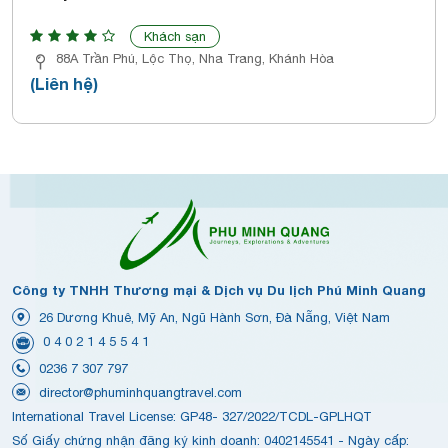
Khách sạn
88A Trần Phú, Lộc Thọ, Nha Trang, Khánh Hòa
(Liên hệ)
Công ty TNHH Thương mại & Dịch vụ Du lịch Phú Minh Quang
26 Dương Khuê, Mỹ An, Ngũ Hành Sơn, Đà Nẵng, Việt Nam
0 4 0 2 1 4 5 5 4 1
0236 7 307 797
director@phuminhquangtravel.com
International Travel License: GP48- 327/2022/TCDL-GPLHQT
Số Giấy chứng nhận đăng ký kinh doanh: 0402145541 - Ngày cấp: