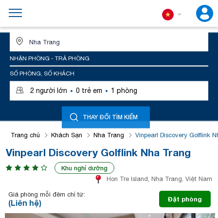
ĐỊA ĐIỂM HOẶC TÊN KHÁCH SẠN
NHẬN PHÒNG - TRẢ PHÒNG
SỐ PHÒNG, SỐ KHÁCH
·
·
2
người lớn
0
trẻ em
1
phòng
THAY ĐỔI TÌM KIẾM
Trang chủ
Khách Sạn
Nha Trang
Vinpearl Discovery Golflink 
Vinpearl Discovery Golflink Nha Trang
Khu nghỉ dưỡng
Hon Tre Island, Nha Trang, Việt Nam
Giá phòng mỗi đêm chỉ từ:
Đặt phòng
(Liên hệ)