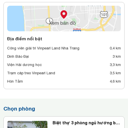
Địa điểm nổi bật
Công viên giải trí Vinpearl Land Nha Trang
0,4 km
Dinh Bảo Đại
3 km
Viện Hải dương học
3,3 km
Trạm cáp treo Vinpearl Land
3,5 km
Hòn Tằm
4,6 km
Chọn phòng
Biệt thự 3 phòng ngủ hướng bể