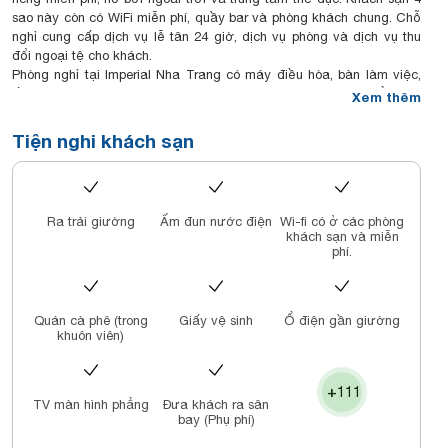
sao này còn có WiFi miễn phí, quầy bar và phòng khách chung. Chỗ
nghỉ cung cấp dịch vụ lễ tân 24 giờ, dịch vụ phòng và dịch vụ thu
đổi ngoại tệ cho khách.
Phòng nghỉ tại Imperial Nha Trang có máy điều hòa, bàn làm việc,
ấm đun nước, tủ lạnh, minibar, két an toàn, TV màn hình phẳng và
Xem thêm
phòng tắm riêng với vòi sen. Các phòng được trang bị ga trải
giường và khăn tắm.
Tiện nghi khách sạn
Chỗ nghỉ phục vụ bữa sáng buffet hàng ngày.
Du khách được thoải mái sử dụng phòng xông hơi khô tại Imperial
Nha Trang.
Quán Sailing Club và Viện hải dương học đều nằm trong bán kính
Ra trải giường
Ấm đun nước điện
Wi-fi có ở các phòng
1,9 km từ khách sạn. Sân bay gần nhất là sân bay quốc tế Cam
khách sạn và miễn
Ranh, cách Imperial Nha Trang 34 km, và chỗ nghỉ cung cấp dịch vụ
phí.
đưa đón sân bay với một khoản phụ phí.
Quán cà phê (trong
Giấy vệ sinh
Ổ điện gần giường
khuôn viên)
+111
TV màn hình phẳng
Đưa khách ra sân
bay (Phụ phí)