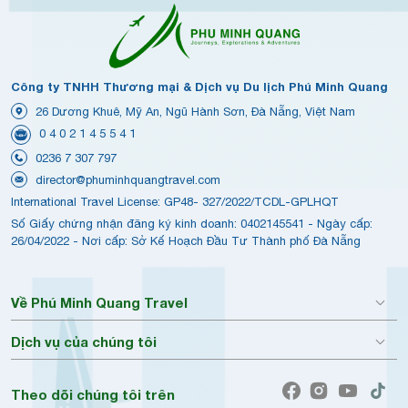
Công ty TNHH Thương mại & Dịch vụ Du lịch Phú Minh Quang
26 Dương Khuê, Mỹ An, Ngũ Hành Sơn, Đà Nẵng, Việt Nam
0 4 0 2 1 4 5 5 4 1
0236 7 307 797
director@phuminhquangtravel.com
International Travel License: GP48- 327/2022/TCDL-GPLHQT
Số Giấy chứng nhận đăng ký kinh doanh: 0402145541 - Ngày cấp:
26/04/2022 - Nơi cấp: Sở Kế Hoạch Đầu Tư Thành phố Đà Nẵng
Về Phú Minh Quang Travel
Dịch vụ của chúng tôi
Theo dõi chúng tôi trên