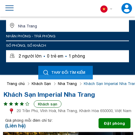
ĐỊA ĐIỂM HOẶC TÊN KHÁCH SẠN
NHẬN PHÒNG - TRẢ PHÒNG
SỐ PHÒNG, SỐ KHÁCH
·
·
2
người lớn
0
trẻ em
1
phòng
THAY ĐỔI TÌM KIẾM
Trang chủ
Khách Sạn
Nha Trang
Khách Sạn Imperial Nha Tra
Khách Sạn Imperial Nha Trang
Khách sạn
20 Trần Phú, Vĩnh Hoà, Nha Trang, Khánh Hòa 650000, Việt Nam
Giá phòng mỗi đêm chỉ từ:
Đặt phòng
(Liên hệ)