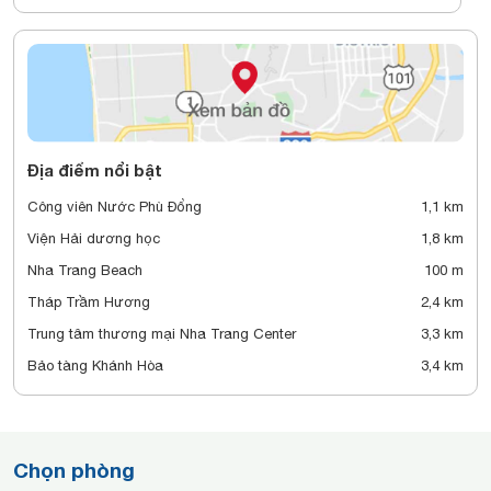
Địa điểm nổi bật
Công viên Nước Phù Đổng
1,1 km
Viện Hải dương học
1,8 km
Nha Trang Beach
100 m
Tháp Trầm Hương
2,4 km
Trung tâm thương mại Nha Trang Center
3,3 km
Bảo tàng Khánh Hòa
3,4 km
Chọn phòng