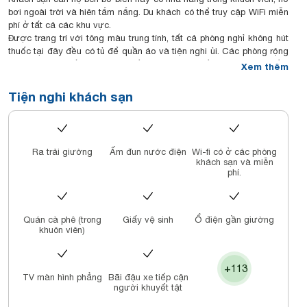
bơi ngoài trời và hiên tắm nắng. Du khách có thể truy cập WiFi miễn
phí ở tất cả các khu vực.
Được trang trí với tông màu trung tính, tất cả phòng nghỉ không hút
thuốc tại đây đều có tủ để quần áo và tiện nghi ủi. Các phòng rộng
rãi còn được bố trí khu vực tiếp khách với ghế sofa và TV truyền
Xem thêm
hình vệ tinh màn hình phẳng. Một số phòng có bếp nhỏ đầy đủ tiện
nghi với khu vực ăn uống hoặc máy giặt. Phòng tắm riêng đi kèm
Tiện nghi khách sạn
tiện nghi vòi sen, máy sấy tóc, đồ vệ sinh cá nhân miễn phí, dép đi
trong phòng và khăn tắm.
Citadines Bayfront Nha Trang có phòng tập thể dục đầy đủ trang
thiết bị cũng như dịch vụ văn phòng với các phòng họp và hội nghị.
Ra trải giường
Ấm đun nước điện
Wi-fi có ở các phòng
Dịch vụ đưa đón sân bay có thể được thu xếp với một khoản phí.
khách sạn và miễn
Citadines Bayfront Nha Trang nằm cách Quảng trường 2/4 chỉ vài
phí.
bước chân trong khi Trung tâm mua sắm Nha Trang Centre cách đó
1 km. Nhà thờ Nha Trang và Bảo tàng Alexandre Yersin đều nằm
trong bán kính 1,5 km từ chỗ nghỉ. Sân bay quốc tế Cam Ranh cách
Quán cà phê (trong
Giấy vệ sinh
Ổ điện gần giường
đó 26 km.
khuôn viên)
Nhà hàng Vise Restaurant and Bar phục vụ bữa sáng buffet quốc tế
với nhiều món ăn ngon miệng.
+113
TV màn hình phẳng
Bãi đậu xe tiếp cận
người khuyết tật