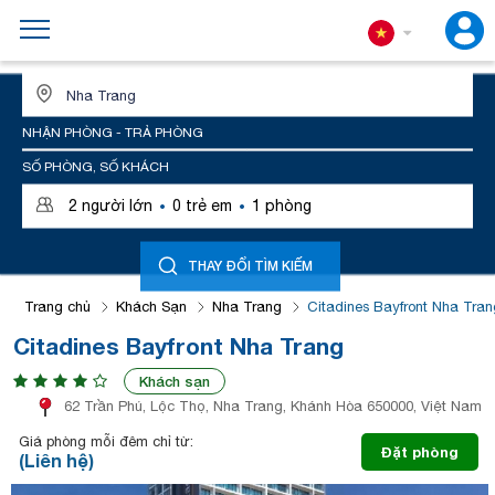
ĐỊA ĐIỂM HOẶC TÊN KHÁCH SẠN
NHẬN PHÒNG - TRẢ PHÒNG
SỐ PHÒNG, SỐ KHÁCH
·
·
2
người lớn
0
trẻ em
1
phòng
THAY ĐỔI TÌM KIẾM
Trang chủ
Khách Sạn
Nha Trang
Citadines Bayfront Nha Tran
Citadines Bayfront Nha Trang
Khách sạn
62 Trần Phú, Lộc Thọ, Nha Trang, Khánh Hòa 650000, Việt Nam
Giá phòng mỗi đêm chỉ từ:
Đặt phòng
(Liên hệ)