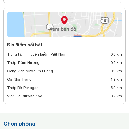
Địa điểm nổi bật
Trung tâm Thuyền buồm Việt Nam
0,3 km
Tháp Trầm Hương
0,5 km
Công viên Nước Phù Đổng
0,9 km
Ga Nha Trang
1,9 km
Tháp Bà Ponagar
3,2 km
Viện Hải dương học
3,7 km
Chọn phòng