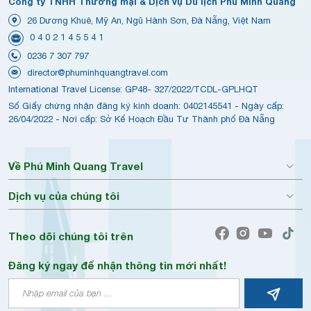
Công ty TNHH Thương mại & Dịch vụ Du lịch Phú Minh Quang
26 Dương Khuê, Mỹ An, Ngũ Hành Sơn, Đà Nẵng, Việt Nam
0 4 0 2 1 4 5 5 4 1
0236 7 307 797
director@phuminhquangtravel.com
International Travel License: GP48- 327/2022/TCDL-GPLHQT
Số Giấy chứng nhận đăng ký kinh doanh: 0402145541 - Ngày cấp:
26/04/2022 - Nơi cấp: Sở Kế Hoạch Đầu Tư Thành phố Đà Nẵng
Về Phú Minh Quang Travel
Dịch vụ của chúng tôi
Theo dõi chúng tôi trên
Đăng ký ngay để nhận thông tin mới nhất!