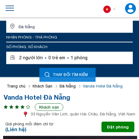
ĐỊA ĐIỂM HOẶC TÊN KHÁCH SẠN
NHẬN PHÒNG - TRẢ PHÒNG
SỐ PHÒNG, SỐ KHÁCH
·
·
2
người lớn
0
trẻ em
1
phòng
THAY ĐỔI TÌM KIẾM
Trang chủ
Khách Sạn
Đà Nẵng
Vanda Hotel Đà Nẵng
Vanda Hotel Đà Nẵng
Khách sạn
03 Nguyễn Văn Linh, quận Hải Châu, Đà Nẵng, Việt Nam
Giá phòng mỗi đêm chỉ từ:
Đặt phòng
(Liên hệ)