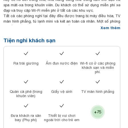
spa mát-xa trong khuôn viên. Du khách có thể sử dụng miễn phí xe
đạp và truy cập Wi-Fi miễn phí ở tất cả các khu vực.
Tất cả các phòng nghỉ tại đây đều được trang bị máy điều hòa, TV
màn hình phẳng, tủ lạnh mini và két an toàn cá nhân. Một số phòng
cho tầm nhìn ra quang cảnh thành phố/dòng sông hoặc khu vực ghế
Xem thêm
ngồi riêng biệt. Phòng tắm riêng có tiện nghi vòi sen và đồ vệ sinh
cá nhân miễn phí.
Tiện nghi khách sạn
Du khách có thể đến gặp nhân viên lễ tân để được hỗ trợ với một
loạt dịch vụ suốt cả ngày, bao gồm dịch vụ giữ hành lý, đỗ xe cho
khách, giặt là và đưa đón sân bay. Nơi đây có trang thiết bị phòng
họp.
Ra trải giường
Ấm đun nước điện
Wi-fi có ở các phòng
Du khách chỉ cần đi 5 phút là tới Chợ Hàn. Bãi biển Mỹ Khê và Sân
khách sạn và miễn
bay Đà Nẵng cách khách sạn lần lượt 3 km và 2 km.
phí.
Nhà hàng Trico phục vụ bữa sáng tự chọn hàng ngày cũng như bữa
trưa và bữa tối. Du khách còn có thể thư giãn với đồ uống giải khát
tại quầy bar Top View trong khi ngắm nhìn toàn cảnh thành phố.
Quán cà phê (trong
Giấy vệ sinh
TV màn hình phẳng
khuôn viên)
+75
Đưa khách ra sân
Thiết bị vui chơi
bay (Phụ phí)
ngoài trời cho trẻ em