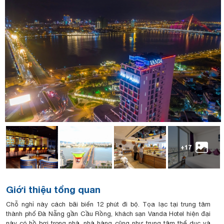
+17
Giới thiệu tổng quan
Chỗ nghỉ này cách bãi biển 12 phút đi bộ. Tọa lạc tại trung tâm
thành phố Đà Nẵng gần Cầu Rồng, khách sạn Vanda Hotel hiện đại
này có hồ bơi trong nhà, nhà hàng cũng như trung tâm thể dục và