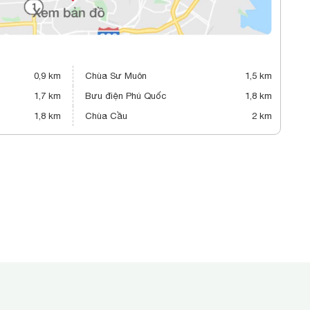
0,9 km
Chùa Sư Muôn
1,5 km
1,7 km
Bưu điện Phú Quốc
1,8 km
1,8 km
Chùa Cầu
2 km