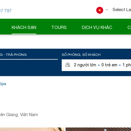
07 797
Powered
KHÁCH SẠN
TOURS
DỊCH VỤ KHÁC
C
G - TRẢ PHÒNG
SỐ PHÒNG, SỐ KHÁCH
·
·
2
người lớn
0
trẻ em
1
ph
 Spa
ên Giang, Việt Nam