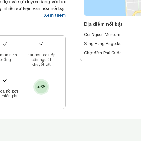
ẻ đẹp và sự duyên dáng với bãi
, nhiều sự kiện văn hóa nổi bật
Xem thêm
Beach Resort & Spa sở hữu một
Địa điểm nổi bật
cuộc sống và các món ăn địa
Coi Nguon Museum
êm Phú Quốc chào đón khách du
 cạnh đó, tất cả các điểm tham
Sung Hung Pagoda
Resort & Spa 10 - 30km, có thể
Chợ đêm Phú Quốc
màn hình
Bãi đậu xe tiếp
phẳng
cận người
 tôi sẽ là một lựa chọn sáng
khuyết tật
Quốc.
hiên nhiên, Sunset Beach Resort
các phòng đều rộng rãi, đầy đủ
+68
ng chất lượng hàng đầu, bao
 cả hồ bơi
 miễn phí
 khu nghỉ dưỡng, két sắt, bồn