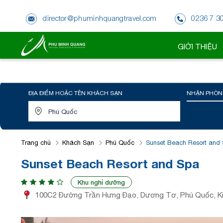
director@phuminhquangtravel.com
0236 7 3
GIỚI THIỆU
ĐỊA ĐIỂM HOẶC TÊN KHÁCH SẠN
NHẬN PHÒN
Trang chủ
Khách Sạn
Phú Quốc
Sunset Beach Resort and
Sunset Beach Resort and Spa
Khu nghỉ dưỡng
100C2 Đường Trần Hưng Đạo, Dương Tơ, Phú Quốc, Ki