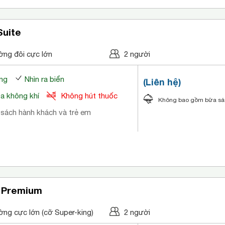
Suite
ờng đôi cực lớn
2 người
ng
Nhìn ra biển
(Liên hệ)
òa không khí
Không hút thuốc
Không bao gồm bữa s
 sách hành khách và trẻ em
 Premium
̀ng cực lớn (cỡ Super-king)
2 người