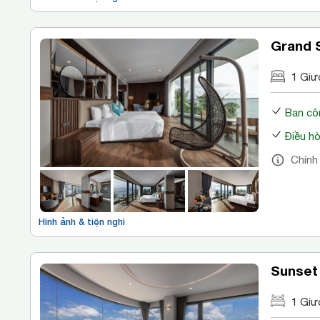
Grand 
1 Giư
Ban cô
Điều h
Chính
Hình ảnh & tiện nghi
Sunset
1 Giươ