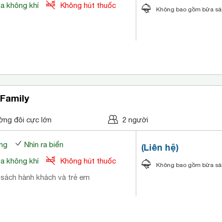
òa không khí
Không hút thuốc
Không bao gồm bữa s
Family
ờng đôi cực lớn
2 người
ng
Nhìn ra biển
(Liên hệ)
òa không khí
Không hút thuốc
Không bao gồm bữa s
 sách hành khách và trẻ em