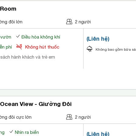
 Room
ờng đôi lớn
2 người
a vườn
Điều hòa không khí
(Liên hệ)
ễn phí
Không hút thuốc
Không bao gồm bữa s
 sách hành khách và trẻ em
 Ocean View - Giường Đôi
ờng đôi cực lớn
2 người
ng
Nhìn ra biển
(Liên hệ)