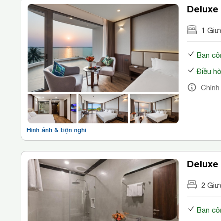
Deluxe
1 Giư
Ban cô
Điều h
Chính
Hình ảnh & tiện nghi
Deluxe
2 Giư
Ban cô