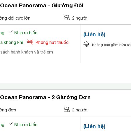
 Ocean Panorama - Giường Đôi
ờng đôi cực lớn
2 người
ng
Nhìn ra biển
(Liên hệ)
òa không khí
Không hút thuốc
Không bao gồm bữa s
 sách hành khách và trẻ em
 Ocean Panorama - 2 Giường Đơn
ờng đơn
2 người
ng
Nhìn ra biển
(Liên hệ)