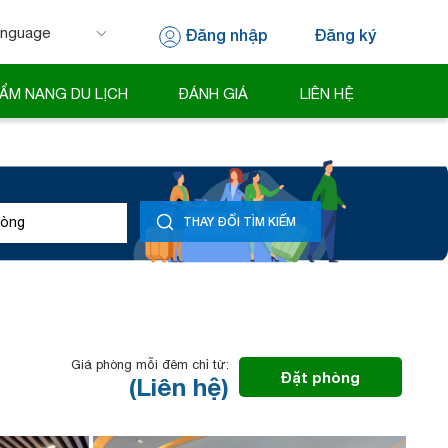
Đăng nhập
Đăng ký
 by
Translate
ẨM NANG DU LỊCH
ĐÁNH GIÁ
LIÊN HỆ
òng
THAY ĐỔI TÌM KIẾM
Giá phòng mỗi đêm chỉ từ:
Đặt phòng
(Liên hệ)