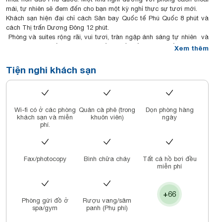
mái, tự nhiên sẽ đem đến cho bạn một kỳ nghỉ thực sự tươi mới.
Khách sạn hiện đại chỉ cách Sân bay Quốc tế Phú Quốc 8 phút và
cách Thị trấn Dương Đông 12 phút.
Phòng và suites rộng rãi, vui tươi, tràn ngập ánh sáng tự nhiên và
được trang bị tất cả những gì cần thiết để bạn có thể có một kỳ
Xem thêm
nghỉ hoàn hảo cùng ban công to, rộng, cho phép bạn thả mình ngắm
toàn cảnh biển bao la.
Tiện nghi khách sạn
The Kitchen: Nhà hàng phục vụ cả ngày với buffet và thực đơn gọi
món tuyệt hảo. Ola Beach Club: Nhà hàng hải sản phong cách Địa
Trung Hải bậc nhất với các buổi trình diễn DJ đỉnh cao mỗi buổi
hoàng hôn. The Shack: Phục vụ các món ăn đường phố đặc trưng
Wi-fi có ở các phòng
Quán cà phê (trong
Dọn phòng hàng
của Phú Quốc và khắp nơi trên thế giới.
khách sạn và miễn
khuôn viên)
ngày
Body & Sol Spa đem đến cho bạn 4 phòng spa trong nhà và 1 khu
phí.
vực spa bên bể ngoài trời. Các chương trình trị liệu và detox được
thiết kế theo yêu cầu riêng của bạn.
Thảnh thơi thư giãn tại tại bể bơi vô cực tuyệt đẹp hướng biển và
Fax/photocopy
Bình chữa cháy
Tất cả hồ bơi đều
nằm dài thả mình tận hưởng trên giường Bali hay trên những chiếc
miễn phí
võng đung đưa sảng khoái. Quả là một trải nghiệm tột cùng cho
mọi giác quan!
+66
Phòng gửi đồ ở
Rượu vang/sâm
spa/gym
panh (Phụ phí)