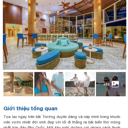
+53
Giới thiệu tổng quan
Tọa lạc ngay trên bãi Trường duyên dáng và nép mình trong khuôn
viên vườn nhiệt đới xinh đẹp với lối đi thẳng ra bãi biển thơ mộng
nhất hòn đảo Phú Quốc. Một khu nghỉ dưỡng với phong cách thoải