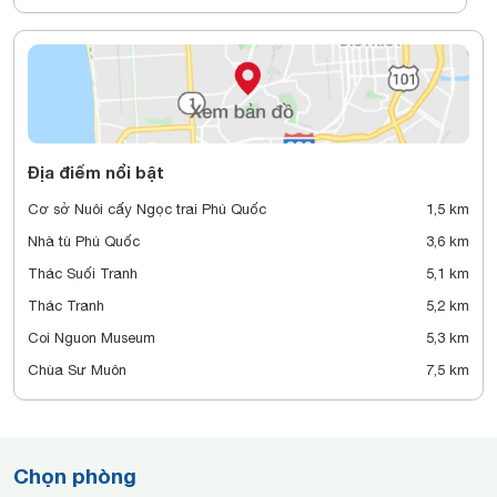
Địa điểm nổi bật
Cơ sở Nuôi cấy Ngọc trai Phú Quốc
1,5 km
Nhà tù Phú Quốc
3,6 km
Thác Suối Tranh
5,1 km
Thác Tranh
5,2 km
Coi Nguon Museum
5,3 km
Chùa Sư Muôn
7,5 km
Chọn phòng