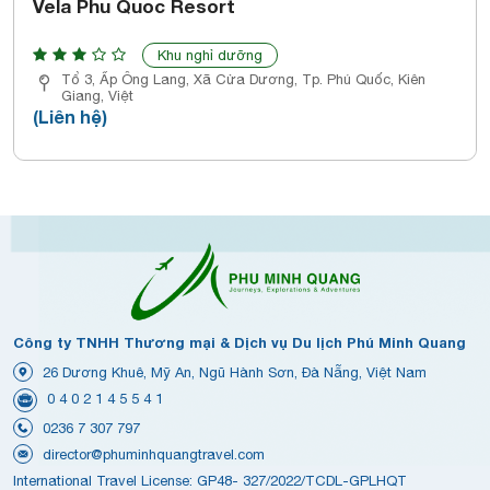
Vela Phu Quoc Resort
Khu nghỉ dưỡng
Tổ 3, Ấp Ông Lang, Xã Cửa Dương, Tp. Phú Quốc, Kiên
Giang, Việt
(Liên hệ)
Công ty TNHH Thương mại & Dịch vụ Du lịch Phú Minh Quang
26 Dương Khuê, Mỹ An, Ngũ Hành Sơn, Đà Nẵng, Việt Nam
0 4 0 2 1 4 5 5 4 1
0236 7 307 797
director@phuminhquangtravel.com
International Travel License: GP48- 327/2022/TCDL-GPLHQT