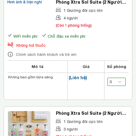
Phòng Xtra Sol Suite (2 Người
Hình ảnh & tiện nghi
Lớn + 2 Trẻ Em)
1 Giường đôi cực lớn
4 người
(Còn 1 phòng trống)
WiFi miễn phí
Chỗ đậu xe miễn phí
Không hút thuốc
Chính sách hành khách và trẻ em
Mô tả
Giá
Số phòng
Không bao gồm bữa sáng
(Liên hệ)
Phòng Xtra Sol Suite (2 Người
Lớn + 1 Trẻ Em)
1 Giường đôi cực lớn
3 người