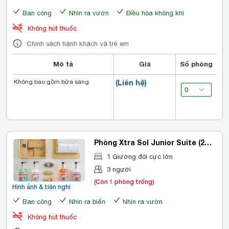
Ban công
Nhìn ra vườn
Điều hòa không khí
Không hút thuốc
Chính sách hành khách và trẻ em
Mô tả
Giá
Số phòng
Không bao gồm bữa sáng
(Liên hệ)
Phòng Xtra Sol Junior Suite (2
Người Lớn + 1 Trẻ Em)
1 Giường đôi cực lớn
3 người
(Còn 1 phòng trống)
Hình ảnh & tiện nghi
Ban công
Nhìn ra biển
Nhìn ra vườn
Không hút thuốc