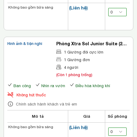
Không bao gồm bữa sáng
(Liên hệ)
Phòng Xtra Sol Junior Suite (2
Hình ảnh & tiện nghi
Người Lớn + 2 Trẻ Em)
1 Giường đôi cực lớn
1 Giường đơn
4 người
(Còn 1 phòng trống)
Ban công
Nhìn ra vườn
Điều hòa không khí
Không hút thuốc
Chính sách hành khách và trẻ em
Mô tả
Giá
Số phòng
Không bao gồm bữa sáng
(Liên hệ)