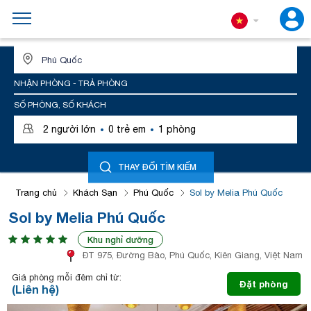
ĐỊA ĐIỂM HOẶC TÊN KHÁCH SẠN
NHẬN PHÒNG - TRẢ PHÒNG
SỐ PHÒNG, SỐ KHÁCH
·
·
2
người lớn
0
trẻ em
1
phòng
THAY ĐỔI TÌM KIẾM
Trang chủ
Khách Sạn
Phú Quốc
Sol by Melia Phú Quốc
Sol by Melia Phú Quốc
Khu nghỉ dưỡng
ĐT 975, Đường Bào, Phú Quốc, Kiên Giang, Việt Nam
Giá phòng mỗi đêm chỉ từ:
Đặt phòng
(Liên hệ)