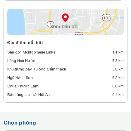
Địa điểm nổi bật
Sân gôn Montgomerie Links
1,1 km
Làng Non Nước
5,3 km
Khu trưng bày Tượng Cẩm thạch
5,8 km
Ngũ Hành Sơn
6,2 km
Chùa Phước Lâm
6,8 km
Bảo tàng Lịch sử Hội An
9,4 km
Chọn phòng