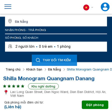
ĐỊA ĐIỂM HOẶC TÊN KHÁCH SẠN
NHẬN PHÒNG - TRẢ PHÒNG
SỐ PHÒNG, SỐ KHÁCH
·
·
2
người lớn
0
trẻ em
1
phòng
THAY ĐỔI TÌM KIẾM
Trang chủ
Khách Sạn
Đà Nẵng
Shilla Monogram Quangnam 
Shilla Monogram Quangnam Danang
Khu nghỉ dưỡng
Lac Long Quan Street, Dien Ngoc Ward, Dien Ban District, Hội An,
Việt Nam
Giá phòng mỗi đêm chỉ từ:
Đặt phòng
(Liên hệ)