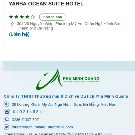
YARRA OCEAN SUITE HOTEL
Khách sạn
304 Võ Nguyên Giáp, Phường Mỹ An, Quận Ngũ Hành Sơn,
Thành phố Đà Nẵng
(Liên hệ)
Công ty TNHH Thương mại & Dịch vụ Du lịch Phú Minh Quang
26 Dương Khuê, Mỹ An, Ngũ Hành Sơn, Đà Nẵng, Việt Nam
0 4 0 2 1 4 5 5 4 1
0236 7 307 797
director@phuminhquangtravel.com
International Travel License: GP48- 327/2022/TCDL-GPLHQT