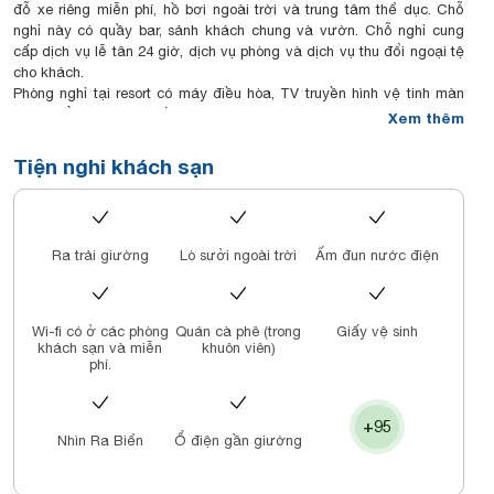
đỗ xe riêng miễn phí, hồ bơi ngoài trời và trung tâm thể dục. Chỗ
nghỉ này có quầy bar, sảnh khách chung và vườn. Chỗ nghỉ cung
cấp dịch vụ lễ tân 24 giờ, dịch vụ phòng và dịch vụ thu đổi ngoại tệ
cho khách.
Phòng nghỉ tại resort có máy điều hòa, TV truyền hình vệ tinh màn
hình phẳng, minibar, ấm đun nước, vòi xịt/chậu rửa vệ sinh, áo
Xem thêm
choàng tắm và bàn làm việc. Mỗi phòng đều được trang bị ga trải
giường và khăn tắm.
Tiện nghi khách sạn
Shilla Monogram Quangnam phục vụ bữa sáng kiểu lục địa hoặc
bữa sáng kiểu Mỹ.
Nơi đây cung cấp chỗ nghỉ 5 sao với phòng xông hơi khô và sân
hiên.
Ra trải giường
Lò sưởi ngoài trời
Ấm đun nước điện
Tại đây cũng có trung tâm dịch vụ doanh nhân và CLB trẻ em trong
khuôn viên.
Wi-fi có ở các phòng
Quán cà phê (trong
Giấy vệ sinh
khách sạn và miễn
khuôn viên)
phí.
+95
Nhìn Ra Biển
Ổ điện gần giường