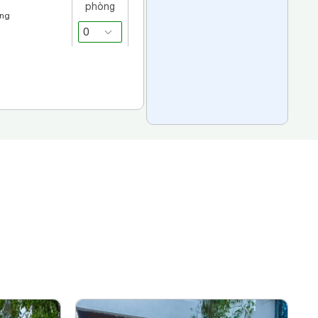
phòng
áng