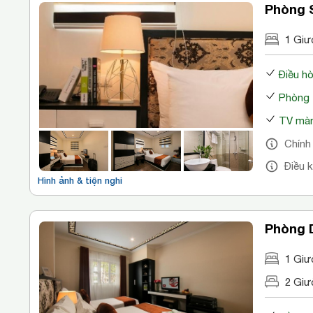
Phòng 
1 Giư
Điều h
Phòng 
TV màn
Chính
Điều 
Hình ảnh & tiện nghi
Phòng D
1 Giư
2 Giư