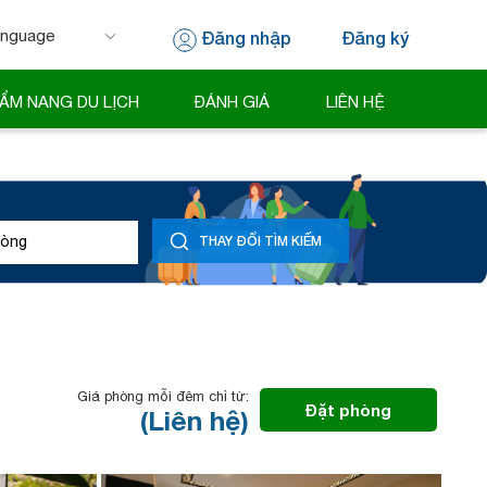
Đăng nhập
Đăng ký
 by
Translate
ẨM NANG DU LỊCH
ĐÁNH GIÁ
LIÊN HỆ
òng
THAY ĐỔI TÌM KIẾM
Giá phòng mỗi đêm chỉ từ:
Đặt phòng
(Liên hệ)