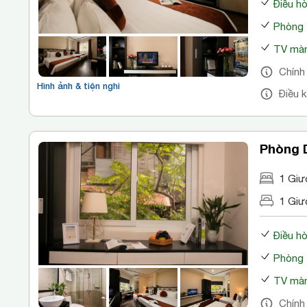
Điều h
Phòng 
TV màn
Chính
Hình ảnh & tiện nghi
Điều 
Phòng 
1 Giư
1 Giư
Điều h
Phòng 
TV màn
Chính