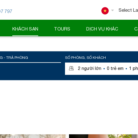
07 797
Powered
KHÁCH SẠN
TOURS
DỊCH VỤ KHÁC
C
G - TRẢ PHÒNG
SỐ PHÒNG, SỐ KHÁCH
·
·
2
người lớn
0
trẻ em
1
ph