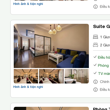
Hình ảnh & tiện nghi
Điều 
Suite G
1 Giư
2 Giư
Điều h
Phòng 
TV màn
Chính
Hình ảnh & tiện nghi
Điều 
Phòng 