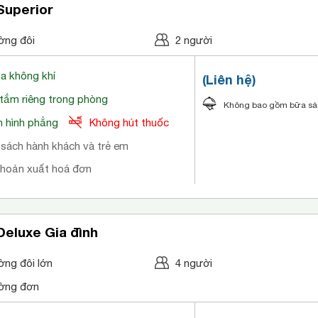
Superior
ờng đôi
2 người
òa không khí
(Liên hệ)
tắm riêng trong phòng
Không bao gồm bữa s
 hình phẳng
Không hút thuốc
 sách hành khách và trẻ em
khoản xuất hoá đơn
eluxe Gia đình
ờng đôi lớn
4 người
ờng đơn