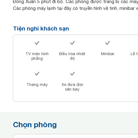
Đồng Xuân 5 phút đi bộ. Các phòng được trang bị các máy t
Các phòng máy lạnh tại đây có truyền hình vệ tinh, minibar
tóc và tiện nghi vòi sen nước nóng được cung cấp. Khách sạ
đổi ngoại tệ và dịch vụ cho thuê xe hơi. Nhà hàng của khá
Tiện nghi khách sạn
phương Tây và Việt Nam. Serenity Diamond Hotel cách Sâ
lái xe. Khách sạn cách Ga Hà Nội 10 phút lái xe.
TV màn hình
Điều hòa nhiệt
Minibar
Lễ 
phẳng
độ
Thang máy
Xe đưa đón
sân bay
Chọn phòng