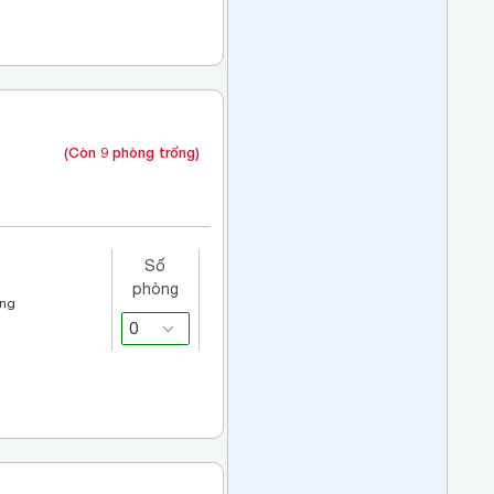
(Còn 9 phòng trống)
Số
phòng
áng