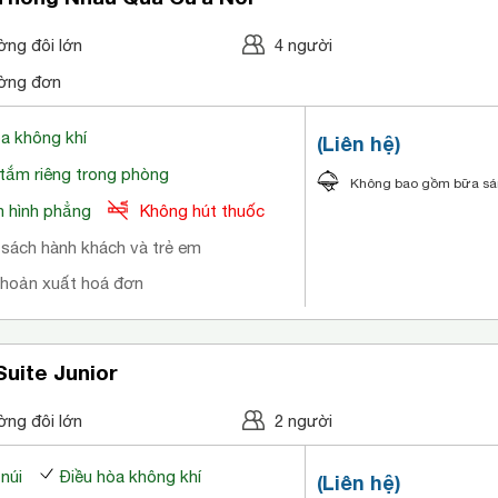
ờng đôi lớn
4 người
ờng đơn
òa không khí
(Liên hệ)
tắm riêng trong phòng
Không bao gồm bữa s
 hình phẳng
Không hút thuốc
 sách hành khách và trẻ em
khoản xuất hoá đơn
uite Junior
ờng đôi lớn
2 người
 núi
Điều hòa không khí
(Liên hệ)