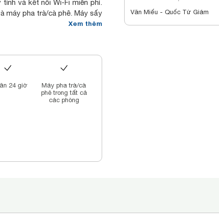
ính và kết nối Wi-Fi miễn phí.
Văn Miếu - Quốc Tử Giám
 và máy pha trà/cà phê. Máy sấy
n có bàn đặt tour, dịch vụ thu
Xem thêm
ch sạn phục vụ các món đặc sản
n bay Quốc tế Nội Bài 30 phút
tân 24 giờ
Máy pha trà/cà
phê trong tất cả
các phòng