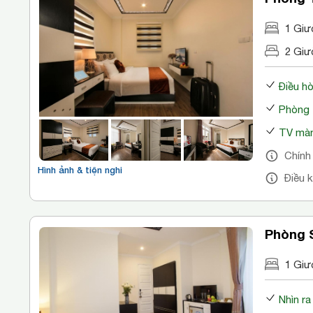
1 Giư
2 Giư
Điều h
Phòng 
TV màn
Chính
Hình ảnh & tiện nghi
Điều 
Phòng S
1 Giư
Nhìn ra