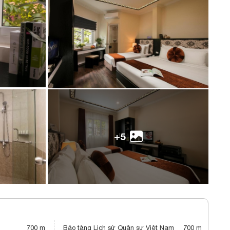
+5
700 m
Bảo tàng Lịch sử Quân sự Việt Nam
700 m