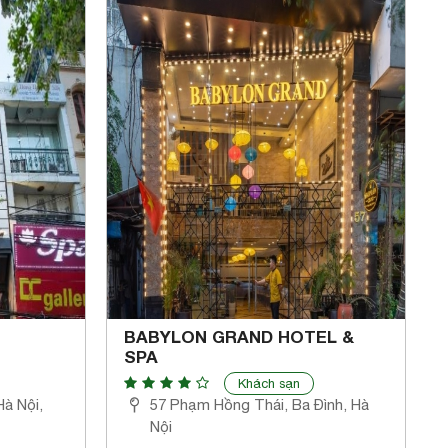
BABYLON GRAND HOTEL &
SPA
Khách sạn
Hà Nội,
57 Phạm Hồng Thái, Ba Đình, Hà
Nội