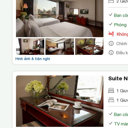
2 Giư
Ban cô
Phòng 
Không
Chính
Điều 
Hình ảnh & tiện nghi
Suite N
1 Giư
1 Giư
Ban cô
TV màn