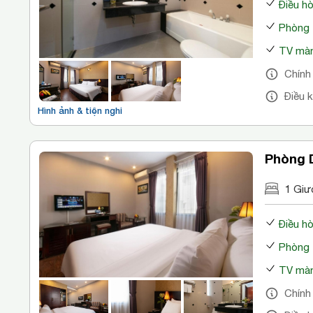
Điều h
Phòng 
TV màn
Chính
Điều 
Hình ảnh & tiện nghi
Phòng 
1 Giư
Điều h
Phòng 
TV màn
Chính