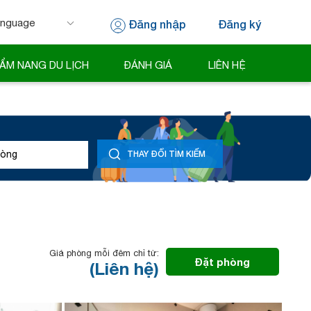
Đăng nhập
Đăng ký
 by
Translate
ẨM NANG DU LỊCH
ĐÁNH GIÁ
LIÊN HỆ
òng
THAY ĐỔI TÌM KIẾM
Giá phòng mỗi đêm chỉ từ:
Đặt phòng
(Liên hệ)