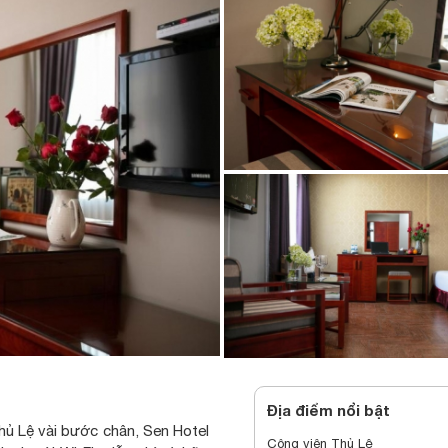
Địa điểm nổi bật
ủ Lệ vài bước chân, Sen Hotel
Công viên Thủ Lệ