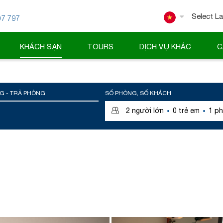
07 797
Powered
KHÁCH SẠN
TOURS
DỊCH VỤ KHÁC
C
G - TRẢ PHÒNG
SỐ PHÒNG, SỐ KHÁCH
·
·
2
người lớn
0
trẻ em
1
ph