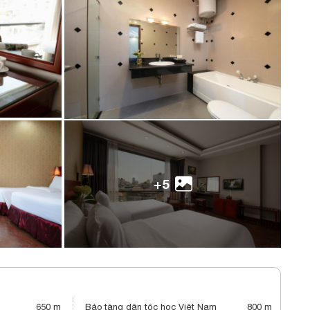
+5
650 m
Bảo tàng dân tộc học Việt Nam
800 m