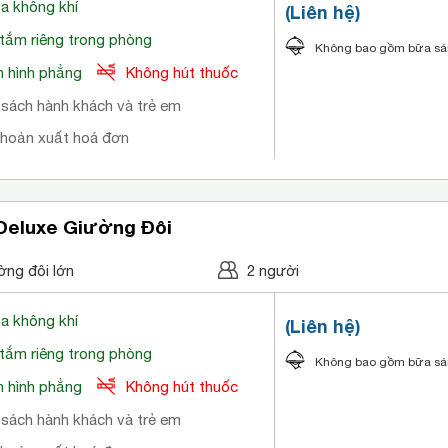
òa không khí
(Liên hệ)
tắm riêng trong phòng
Không bao gồm bữa s
 hình phẳng
Không hút thuốc
 sách hành khách và trẻ em
khoản xuất hoá đơn
Deluxe Giường Đôi
ờng đôi lớn
2 người
òa không khí
(Liên hệ)
tắm riêng trong phòng
Không bao gồm bữa s
 hình phẳng
Không hút thuốc
 sách hành khách và trẻ em