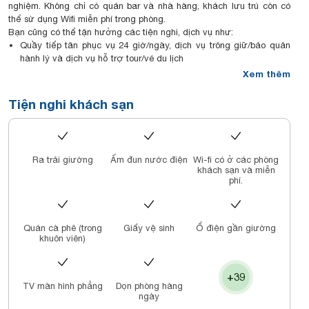
nghiệm. Không chỉ có quán bar và nhà hàng, khách lưu trú còn có
thể sử dụng Wifi miễn phí trong phòng.
Bạn cũng có thể tận hưởng các tiện nghi, dịch vụ như:
Quầy tiếp tân phục vụ 24 giờ/ngày, dịch vụ trông giữ/bảo quản
hành lý và dịch vụ hỗ trợ tour/vé du lịch
Trà/cà phê tại sảnh
Xem thêm
Các tiện nghi trong phòng
Tất cả 48 phòng đều đầy đủ các tiện nghi nổi bật như Wifi miễn phí,
Tiện nghi khách sạn
minibar và nước đóng chai miễn phí.
Những tiện nghi chiều lòng du khách thêm trong tất cả các phòng
bao gồm:
Vòi sen phun mưa, đồ dùng nhà tắm miễn phí và máy sấy tóc
Ra trải giường
Ấm đun nước điện
Wi-fi có ở các phòng
TV LCD 25 inch với kênh truyền hình cao cấp
khách sạn và miễn
Tủ quần áo và dịch vụ dọn phòng hàng ngày
phí.
Quán cà phê (trong
Giấy vệ sinh
Ổ điện gần giường
khuôn viên)
+39
TV màn hình phẳng
Dọn phòng hàng
ngày