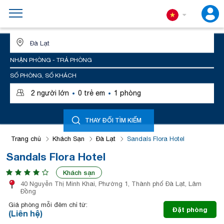
ĐỊA ĐIỂM HOẶC TÊN KHÁCH SẠN
NHẬN PHÒNG - TRẢ PHÒNG
SỐ PHÒNG, SỐ KHÁCH
·
·
2
người lớn
0
trẻ em
1
phòng
THAY ĐỔI TÌM KIẾM
Trang chủ
Khách Sạn
Đà Lạt
Sandals Flora Hotel
Sandals Flora Hotel
Khách sạn
40 Nguyễn Thị Minh Khai, Phường 1, Thành phố Đà Lạt, Lâm
Đồng
Giá phòng mỗi đêm chỉ từ:
Đặt phòng
(Liên hệ)