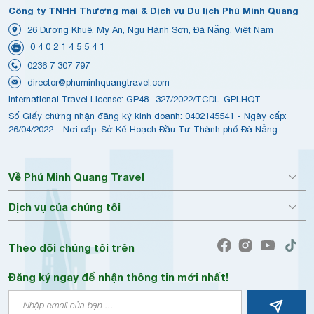
Công ty TNHH Thương mại & Dịch vụ Du lịch Phú Minh Quang
26 Dương Khuê, Mỹ An, Ngũ Hành Sơn, Đà Nẵng, Việt Nam
0 4 0 2 1 4 5 5 4 1
0236 7 307 797
director@phuminhquangtravel.com
International Travel License: GP48- 327/2022/TCDL-GPLHQT
Số Giấy chứng nhận đăng ký kinh doanh: 0402145541 - Ngày cấp:
26/04/2022 - Nơi cấp: Sở Kế Hoạch Đầu Tư Thành phố Đà Nẵng
Về Phú Minh Quang Travel
Dịch vụ của chúng tôi
Theo dõi chúng tôi trên
Đăng ký ngay để nhận thông tin mới nhất!