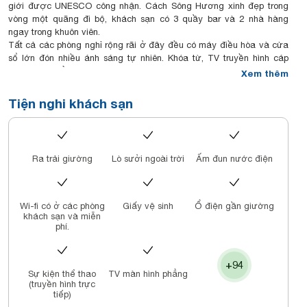
giới được UNESCO công nhận. Cách Sông Hương xinh đẹp trong
vòng một quãng đi bộ, khách sạn có 3 quầy bar và 2 nhà hàng
ngay trong khuôn viên.
Tất cả các phòng nghỉ rộng rãi ở đây đều có máy điều hòa và cửa
sổ lớn đón nhiều ánh sáng tự nhiên. Khóa từ, TV truyền hình cáp
màn hình phẳng và tủ lạnh mini cũng được trang bị trong phòng.
Xem thêm
Một số phòng chọn lọc đi kèm bồn tắm spa và/hoặc khu vực ghế
ngồi. Phòng tắm riêng được trang bị tiện nghi vòi sen và máy sấy
Tiện nghi khách sạn
tóc. Áo choàng tắm, dép đi trong phòng và đồ vệ sinh cá nhân miễn
phí cũng được cung cấp.
Chợ Đông Ba và Cầu Trường Tiền đều nằm trong bán kính 1 km từ
khách sạn trong khi Chùa Diệu Đế cách đó 1,4 km. Sân bay gần
Ra trải giường
Lò sưởi ngoài trời
Ấm đun nước điện
nhất là sân bay Phú Bài, cách chỗ nghỉ 14 km.
Du khách có thể tận hưởng liệu pháp mát-xa nhẹ nhàng tại
Romance Spa hoặc rèn luyện sức khoẻ ở trung tâm thể dục. Khách
sạn cũng có lễ tân 24 giờ và cung cấp dịch vụ đưa đón sân bay
Wi-fi có ở các phòng
Giấy vệ sinh
Ổ điện gần giường
kèm phụ phí.
khách sạn và miễn
phí.
Nằm ở tầng 1, Lucky Plaza phục vụ một loạt món ăn Việt Nam và
kiểu Á - Âu. Du khách có thể thưởng thức bữa sáng tự chọn quốc tế
tại Nhà hàng Romance trên tầng 11, đồng thời thưởng ngoạn quang
+94
cảnh Sông Hương cũng như cảnh hoàng hôn. Du khách cũng có thể
Sự kiện thể thao
TV màn hình phẳng
thư giãn tại quán Rendez-vous Bar & Cafe, nơi có tuyển chọn các
(truyền hình trực
loại đồ uống có cồn và thức uống giải khát.
tiếp)