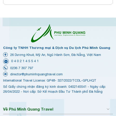
Công ty TNHH Thương mại & Dịch vụ Du lịch Phú Minh Quang
26 Dương Khuê, Mỹ An, Ngũ Hành Sơn, Đà Nẵng, Việt Nam
0 4 0 2 1 4 5 5 4 1
0236 7 307 797
director@phuminhquangtravel.com
International Travel License: GP48- 327/2022/TCDL-GPLHQT
Số Giấy chứng nhận đăng ký kinh doanh: 0402145541 - Ngày cấp:
26/04/2022 - Nơi cấp: Sở Kế Hoạch Đầu Tư Thành phố Đà Nẵng
Về Phú Minh Quang Travel