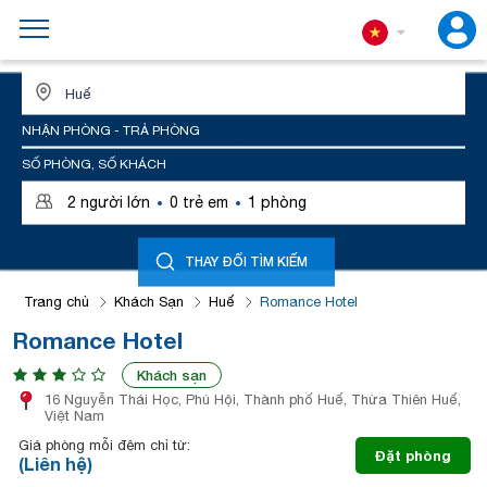
ĐỊA ĐIỂM HOẶC TÊN KHÁCH SẠN
NHẬN PHÒNG - TRẢ PHÒNG
SỐ PHÒNG, SỐ KHÁCH
·
·
2
người lớn
0
trẻ em
1
phòng
THAY ĐỔI TÌM KIẾM
Trang chủ
Khách Sạn
Huế
Romance Hotel
Romance Hotel
Khách sạn
16 Nguyễn Thái Học, Phú Hội, Thành phố Huế, Thừa Thiên Huế,
Việt Nam
Giá phòng mỗi đêm chỉ từ:
Đặt phòng
(Liên hệ)