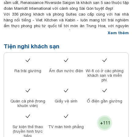
sầm uất, Renaissance Riverside Saigon là khách sạn 5 sao thuộc tập
đoàn Marriott International với cảnh sông Sài Gòn tuyệt đẹp!
Với 336 phòng khách và phòng Suites cao cấp cùng với hai nhà
hàng nổi tiếng - Viet Kitchen và Kabin - luôn mang tới trải nghiệm
ẩm thực phong phú từ quốc tế tới món ăn Trung Hoa, với nguyên
liệu tươi ngon địa phương. RBar nằm tại sảnh cùng Atrium Lounge
Xem thêm
tại tầng 5, hay quán Bar Rooftop nổi danh - Liquid Sky Bar, bể bơi
ngoài trời trên tầng 21 ngắm toàn cảnh Sài Gòn, Spa và phòng Gym
Tiện nghi khách sạn
hiện đại luôn đem tới sự hài lòng cho khách hàng. Chúng tôi sẽ biến
mỗi chuyến đi của bạn đều là một câu chuyện đáng nhớ, đáng để
kể lại với những khám phá bất ngờ!
Ra trải giường
Ấm đun nước điện
Wi-fi có ở các phòng
khách sạn và miễn
phí.
Quán cà phê (trong
Giấy vệ sinh
Ổ điện gần giường
khuôn viên)
+111
Sự kiện thể thao
TV màn hình phẳng
(truyền hình trực
tiếp)