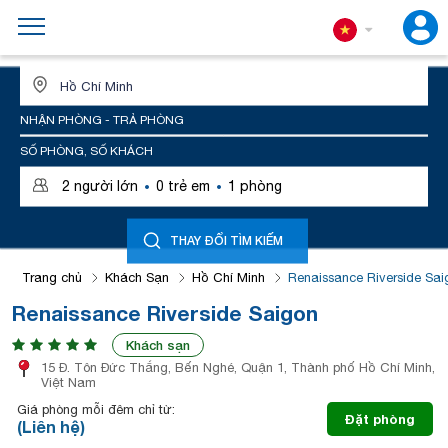
ĐỊA ĐIỂM HOẶC TÊN KHÁCH SẠN
NHẬN PHÒNG - TRẢ PHÒNG
SỐ PHÒNG, SỐ KHÁCH
·
·
2
người lớn
0
trẻ em
1
phòng
THAY ĐỔI TÌM KIẾM
Trang chủ
Khách Sạn
Hồ Chí Minh
Renaissance Riverside Sai
Renaissance Riverside Saigon
Khách sạn
15 Đ. Tôn Đức Thắng, Bến Nghé, Quận 1, Thành phố Hồ Chí Minh,
Việt Nam
Giá phòng mỗi đêm chỉ từ:
Đặt phòng
(Liên hệ)