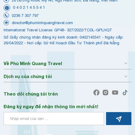
26 Dương Khuê, Mỹ An, Ngũ Hành Sơn, Đà Nẵng, Việt Nam
0 4 0 2 1 4 5 5 4 1
0236 7 307 797
director@phuminhquangtravel.com
International Travel License: GP48- 327/2022/TCDL-GPLHQT
Số Giấy chứng nhận đăng ký kinh doanh: 0402145541 - Ngày cấp:
26/04/2022 - Nơi cấp: Sở Kế Hoạch Đầu Tư Thành phố Đà Nẵng
Về Phú Minh Quang Travel
Dịch vụ của chúng tôi
Theo dõi chúng tôi trên
Đăng ký ngay để nhận thông tin mới nhất!