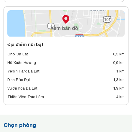
Địa điểm nổi bật
Chợ Đà Lạt
0,5 km
Hồ Xuân Hương
0,9 km
Yersin Park Da Lat
1 km
Dinh Bảo Đại
1,3 km
Vườn hoa Đà Lạt
1,9 km
Thiền Viện Trúc Lâm
4 km
Chọn phòng