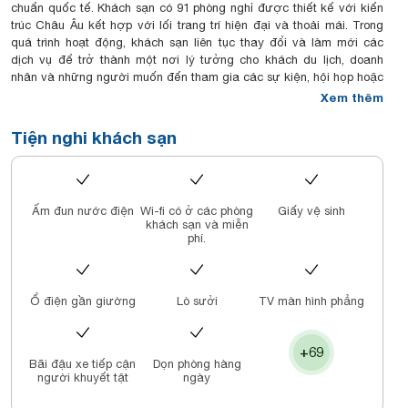
chuẩn quốc tế. Khách sạn có 91 phòng nghỉ được thiết kế với kiến
trúc Châu Âu kết hợp với lối trang trí hiện đại và thoải mái. Trong
quá trình hoạt động, khách sạn liên tục thay đổi và làm mới các
dịch vụ để trở thành một nơi lý tưởng cho khách du lịch, doanh
nhân và những người muốn đến tham gia các sự kiện, hội họp hoặc
tiệc tùng.
Xem thêm
Từ tháng 3/2021, khách sạn chính thức đổi tên thành PARK HOTEL
DALAT trực thuộc HANA DALAT JOINT STOCK COMPANY sau 8
Tiện nghi khách sạn
tháng sửa chữa và nâng cấp.
Park Hotel Dalat tọa lạc tại một vị trí đắc địa - trung tâm thành phố
Đà Lạt, đối diện Công viên Ánh Sáng và Hồ Xuân Hương. Khách sạn
là một ưu tiên hàng đầu của khách du lịch khi đến với thành phố Đà
Ấm đun nước điện
Wi-fi có ở các phòng
Giấy vệ sinh
Lạt xinh đẹp.
khách sạn và miễn
Khách sạn được nâng cấp với 98 phòng sang trọng và tinh tế, nhà
phí.
hàng hiện đại (sức chứa lên đến 250 chỗ ngồi) phục vụ bữa sáng,
bữa trưa và bữa tối hàng ngày với nhiều món ăn đa dạng của
Châu Á và Châu Âu. Trong số các tiện nghi tại khách sạn có quầy
Ổ điện gần giường
Lò sưởi
TV màn hình phẳng
bar, quán cà phê, trung tâm mua sắm, phòng tập thể dục, trung tâm
dịch vụ doanh nhân,...
Ngoài ra, khách sạn còn có một đội ngũ nhân viên chuyên nghiệp và
+69
nhiệt tình luôn hiểu được tâm lý của khách hàng để mang lại sự hài
Bãi đậu xe tiếp cận
Dọn phòng hàng
lòng tuyệt đối cho khách hàng.
người khuyết tật
ngày