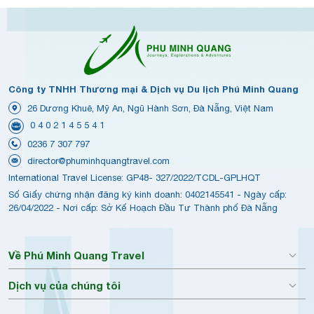
Công ty TNHH Thương mại & Dịch vụ Du lịch Phú Minh Quang
26 Dương Khuê, Mỹ An, Ngũ Hành Sơn, Đà Nẵng, Việt Nam
0 4 0 2 1 4 5 5 4 1
0236 7 307 797
director@phuminhquangtravel.com
International Travel License: GP48- 327/2022/TCDL-GPLHQT
Số Giấy chứng nhận đăng ký kinh doanh: 0402145541 - Ngày cấp:
26/04/2022 - Nơi cấp: Sở Kế Hoạch Đầu Tư Thành phố Đà Nẵng
Về Phú Minh Quang Travel
Dịch vụ của chúng tôi