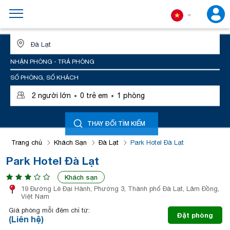
ĐỊA ĐIỂM HOẶC TÊN KHÁCH SẠN
NHẬN PHÒNG - TRẢ PHÒNG
SỐ PHÒNG, SỐ KHÁCH
·
·
2
người lớn
0
trẻ em
1
phòng
THAY ĐỔI TÌM KIẾM
Trang chủ
Khách Sạn
Đà Lạt
Park Hotel Đà Lạt
Park Hotel Đà Lạt
Khách sạn
19 Đường Lê Đại Hành, Phường 3, Thành phố Đà Lạt, Lâm Đồng,
Việt Nam
Giá phòng mỗi đêm chỉ từ:
Đặt phòng
(Liên hệ)