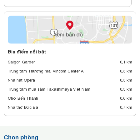
Địa điểm nổi bật
Saigon Garden
0,1 km
Trung tâm Thương mại Vincom Center A
0,3 km
Nhà hát Opera
0,3 km
Trung tâm mua sắm Takashimaya Việt Nam
0,3 km
Chợ Bến Thành
0,6 km
Nhà thờ Đức Bà
0,7 km
Chọn phòng