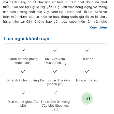
với danh tiếng có bề dày lịch sử hơn 30 năm hoạt động và phát
triển. Tọa lạc tại Đại lộ Nguyễn Huệ, khu vực năng động và mang
tính biểu tượng nhất của Việt Nam tại Thành phố Hồ Chí Minh và
toàn miền Nam, các sự kiện và hoạt động quốc gia được tổ chức
hàng năm tại đây. Chúng bao gồm các cuộc triển lãm và nghệ
thuật ngoài trời, sự kiện âm nhạc dân gian, trình diễn thời trang và
Xem thêm
hội chợ giao lưu văn hóa từ các nhà tổ chức khách quốc tế… thu
hút hàng triệu du khách trong và ngoài nước mỗi năm.
Tiện nghi khách sạn
Quán cà phê (trong
Khu vực xem
Tủ khóa
khuôn viên)
TV/sảnh chung
Nhận/trả phòng riêng
Dịch vụ xe đưa đón
Bữa ăn trẻ em
(có thu phí)
+21
Dịch vụ trợ giúp đặc
Thực đơn ăn kiêng
biệt
đặc biệt (theo yêu
cầu)