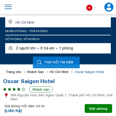
ĐỊA ĐIỂM HOẶC TÊN KHÁCH SẠN
NHẬN PHÒNG - TRẢ PHÒNG
SỐ PHÒNG, SỐ KHÁCH
·
·
2
người lớn
0
trẻ em
1
phòng
THAY ĐỔI TÌM KIẾM
Trang chủ
Khách Sạn
Hồ Chí Minh
Oscar Saigon Hotel
Oscar Saigon Hotel
Khách sạn
68A Nguyễn Huệ, Bến Nghé, Quận 1, Thành phố Hồ Chí Minh, Việt
Nam
Giá phòng mỗi đêm chỉ từ:
Đặt phòng
(Liên hệ)