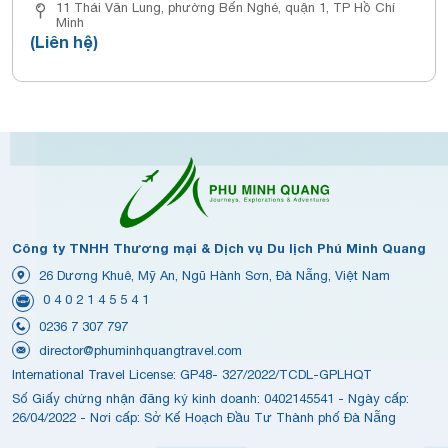
11 Thái Văn Lung, phường Bến Nghé, quận 1, TP Hồ Chí
Minh
(Liên hệ)
Công ty TNHH Thương mại & Dịch vụ Du lịch Phú Minh Quang
26 Dương Khuê, Mỹ An, Ngũ Hành Sơn, Đà Nẵng, Việt Nam
0 4 0 2 1 4 5 5 4 1
0236 7 307 797
director@phuminhquangtravel.com
International Travel License: GP48- 327/2022/TCDL-GPLHQT
Số Giấy chứng nhận đăng ký kinh doanh: 0402145541 - Ngày cấp:
26/04/2022 - Nơi cấp: Sở Kế Hoạch Đầu Tư Thành phố Đà Nẵng