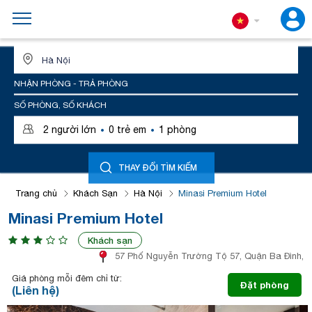
ĐỊA ĐIỂM HOẶC TÊN KHÁCH SẠN
NHẬN PHÒNG - TRẢ PHÒNG
SỐ PHÒNG, SỐ KHÁCH
·
·
2
người lớn
0
trẻ em
1
phòng
THAY ĐỔI TÌM KIẾM
Trang chủ
Khách Sạn
Hà Nội
Minasi Premium Hotel
Minasi Premium Hotel
Khách sạn
57 Phố Nguyễn Trường Tộ 57, Quận Ba Đình,
Giá phòng mỗi đêm chỉ từ:
Đặt phòng
(Liên hệ)