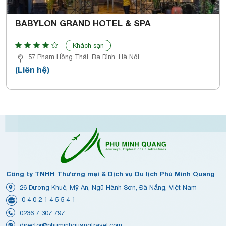
BABYLON GRAND HOTEL & SPA
Khách sạn
57 Phạm Hồng Thái, Ba Đình, Hà Nội
(Liên hệ)
Công ty TNHH Thương mại & Dịch vụ Du lịch Phú Minh Quang
26 Dương Khuê, Mỹ An, Ngũ Hành Sơn, Đà Nẵng, Việt Nam
0 4 0 2 1 4 5 5 4 1
0236 7 307 797
director@phuminhquangtravel.com