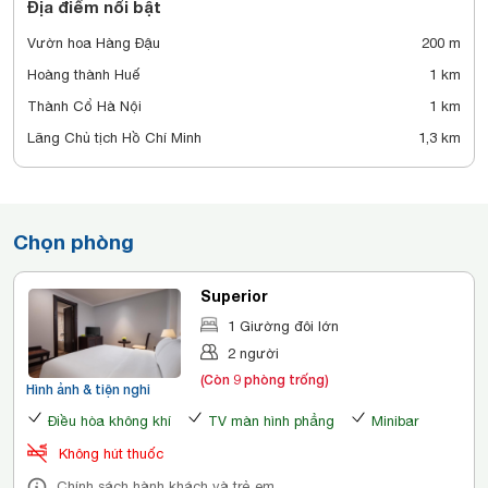
Địa điểm nổi bật
Vườn hoa Hàng Đậu
200 m
Hoàng thành Huế
1 km
Thành Cổ Hà Nội
1 km
Lăng Chủ tịch Hồ Chí Minh
1,3 km
Chọn phòng
Superior
1 Giường đôi lớn
2 người
(Còn 9 phòng trống)
Hình ảnh & tiện nghi
Điều hòa không khí
TV màn hình phẳng
Minibar
Không hút thuốc
Chính sách hành khách và trẻ em