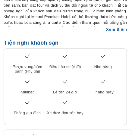
tiền sảnh, bàn đặt tour và dịch vụ thu đổi ngoại tệ cho khách. Tất cả
phòng nghỉ của khách sạn đều được trang bị TV màn hình phẳng.
Khách nghỉ tại Minasi Premium Hotel có thể thưởng thức bữa sáng
buffet hoặc bữa sáng à la carte. Các điểm tham quan nổi tiếng gần
chỗ nghỉ bao gồm Ô Quan Chưởng, Hồ Tây và Hồ Hoàn Kiếm. Sân
Xem thêm
bay gần nhất là sân bay quốc tế Nội Bài, nằm trong bán kính 22 km
từ Minasi Premium Hotel.
Tiện nghi khách sạn
Rượu vang/sâm
Điều hòa nhiệt độ
Nhà hàng
panh (Phụ phí)
Minibar
Lễ tân 24 giờ
Thang máy
Phòng gia đình
Xe đưa đón sân bay