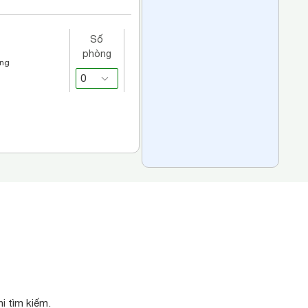
Số
phòng
áng
i tìm kiếm.