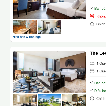
Ban cô
Không
Chính
Hình ảnh & tiện nghi
The Le
1 Giư
1 Giư
Ban cô
Điều h
Chính