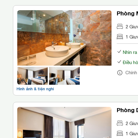
Phòng 
2 Giư
1 Giư
Nhìn ra
Điều h
Chính
Hình ảnh & tiện nghi
Phòng 
2 Giư
1 Giư