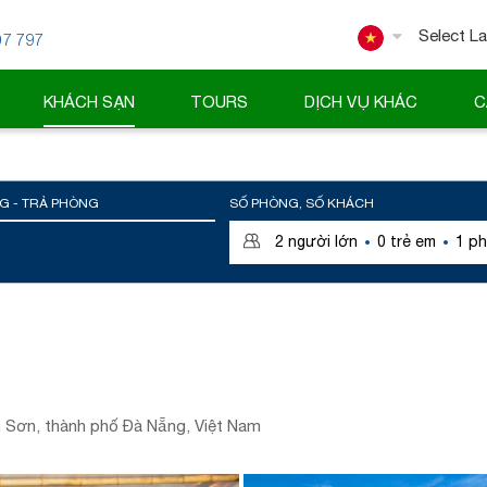
07 797
Powered
KHÁCH SẠN
TOURS
DỊCH VỤ KHÁC
C
G - TRẢ PHÒNG
SỐ PHÒNG, SỐ KHÁCH
·
·
2
người lớn
0
trẻ em
1
ph
 Sơn, thành phố Đà Nẵng, Việt Nam