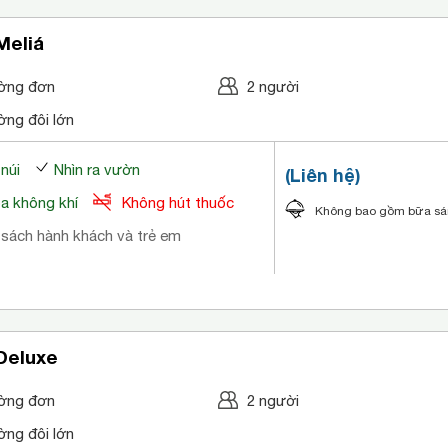
Meliá
ờng đơn
2 người
ờng đôi lớn
 núi
Nhìn ra vườn
(Liên hệ)
òa không khí
Không hút thuốc
Không bao gồm bữa s
 sách hành khách và trẻ em
Deluxe
ờng đơn
2 người
ờng đôi lớn