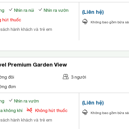
ng
Nhìn ra núi
Nhìn ra vườn
(Liên hệ)
 hút thuốc
Không bao gồm bữa s
 sách hành khách và trẻ em
vel Premium Garden View
ờng đôi
3 người
ờng đơn
ng
Nhìn ra vườn
(Liên hệ)
òa không khí
Không hút thuốc
Không bao gồm bữa s
 sách hành khách và trẻ em