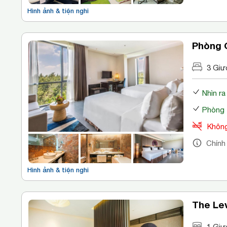
Hình ảnh & tiện nghi
Phòng G
3 Giư
Nhìn r
Phòng 
Không
Chính
Hình ảnh & tiện nghi
The Le
1 Giư