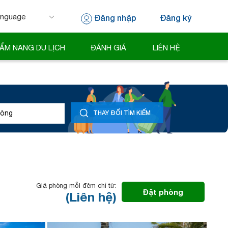
Đăng nhập
Đăng ký
 by
Translate
ẨM NANG DU LỊCH
ĐÁNH GIÁ
LIÊN HỆ
òng
THAY ĐỔI TÌM KIẾM
Giá phòng mỗi đêm chỉ từ:
Đặt phòng
(Liên hệ)