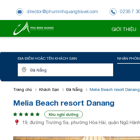
director@phuminhquangtravel.com
0236 7 3
GIỚI THIỆU
ĐỊA ĐIỂM HOẶC TÊN KHÁCH SẠN
NHẬN PHÒN
Trang chủ
Khách Sạn
Đà Nẵng
Melia Beach resort Danang
Melia Beach resort Danang
Khu nghỉ dưỡng
19, đường Trường Sa, phường Hòa Hải, quận Ngũ Hành