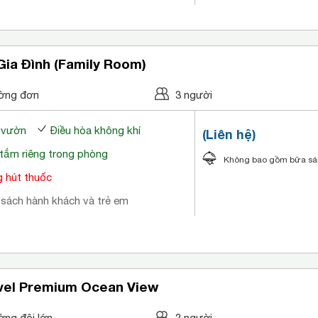
ia Đình (Family Room)
ờng đơn
3 người
a vườn
Điều hòa không khí
(Liên hệ)
tắm riêng trong phòng
Không bao gồm bữa s
 hút thuốc
 sách hành khách và trẻ em
vel Premium Ocean View
ờng đôi lớn
2 người