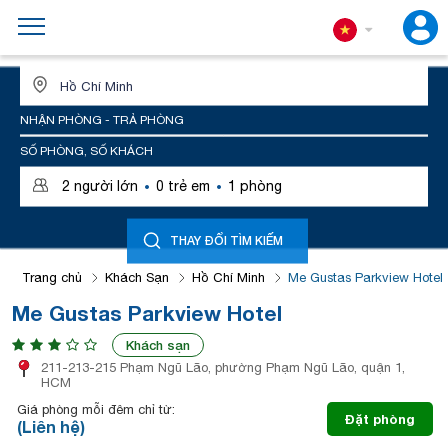
ĐỊA ĐIỂM HOẶC TÊN KHÁCH SẠN
NHẬN PHÒNG - TRẢ PHÒNG
SỐ PHÒNG, SỐ KHÁCH
·
·
2
người lớn
0
trẻ em
1
phòng
THAY ĐỔI TÌM KIẾM
Trang chủ
Khách Sạn
Hồ Chí Minh
Me Gustas Parkview Hotel
Me Gustas Parkview Hotel
Khách sạn
211-213-215 Phạm Ngũ Lão, phường Phạm Ngũ Lão, quận 1,
HCM
Giá phòng mỗi đêm chỉ từ:
Đặt phòng
(Liên hệ)