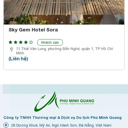
Sky Gem Hotel Sora
Khách sạn
11 Thái Văn Lung, phường Bến Nghé, quận 1, TP Hồ Chí
Minh
(Liên hệ)
Công ty TNHH Thương mại & Dịch vụ Du lịch Phú Minh Quang
26 Dương Khuê, Mỹ An, Ngũ Hành Sơn, Đà Nẵng, Việt Nam