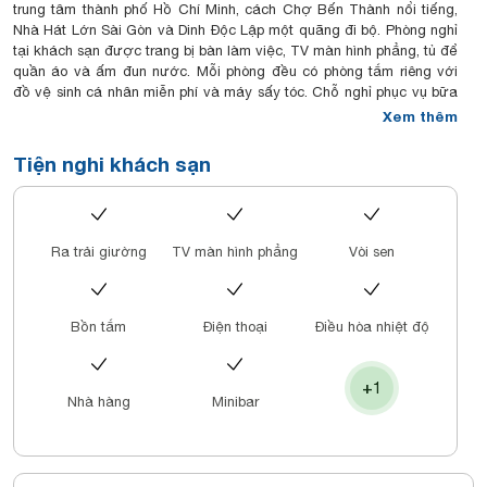
trung tâm thành phố Hồ Chí Minh, cách Chợ Bến Thành nổi tiếng,
Nhà Hát Lớn Sài Gòn và Dinh Độc Lập một quãng đi bộ. Phòng nghỉ
tại khách sạn được trang bị bàn làm việc, TV màn hình phẳng, tủ để
quần áo và ấm đun nước. Mỗi phòng đều có phòng tắm riêng với
đồ vệ sinh cá nhân miễn phí và máy sấy tóc. Chỗ nghỉ phục vụ bữa
sáng tự chọn hoặc bữa sáng à la carte hàng ngày. Nhân viên tại
Xem thêm
quầy lễ tân 24 giờ có thể nói tiếng Việt và tiếng Anh. Sân bay gần
nhất là sân bay quốc tế Tân Sơn Nhất, cách chỗ nghỉ 8 km. Dịch vụ
Tiện nghi khách sạn
đưa đón sân bay được cung cấp với một khoản phụ phí.
Ra trải giường
TV màn hình phẳng
Vòi sen
Bồn tắm
Điện thoại
Điều hòa nhiệt độ
+1
Nhà hàng
Minibar