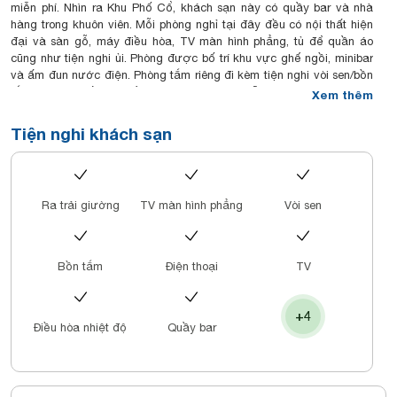
miễn phí. Nhìn ra Khu Phố Cổ, khách sạn này có quầy bar và nhà
hàng trong khuôn viên. Mỗi phòng nghỉ tại đây đều có nội thất hiện
đại và sàn gỗ, máy điều hòa, TV màn hình phẳng, tủ để quần áo
cũng như tiện nghi ủi. Phòng được bố trí khu vực ghế ngồi, minibar
và ấm đun nước điện. Phòng tắm riêng đi kèm tiện nghi vòi sen/bồn
tắm và máy sấy tóc. Đồ vệ sinh cá nhân miễn phí và dép đi trong
Xem thêm
phòng được cung cấp để tạo sự thoải mái cho du khách. Du khách
có thể thư giãn và tận hưởng dịch vụ mát-xa. Khách sạn có lễ tân
Tiện nghi khách sạn
24 giờ và bàn đặt tour để hỗ trợ khách với các chuyến tham quan
cùng dịch vụ tiền sảnh. Từ khách sạn, du khách đi bộ 5 phút là đến
Đền Ngọc Sơn và 10 phút là tới Nhà Thờ Lớn. Sân bay quốc tế Nội
Bài nằm trong bán kính 45 phút lái xe từ chỗ nghỉ này. Nhà hàng
Ra trải giường
TV màn hình phẳng
Vòi sen
May Restaurant phục vụ các món đặc sản chính thống của Việt
Nam, các món ăn ngon của châu Á cũng như các món ăn được yêu
thích của châu Âu. Quán Scenic Space Bar mang đến nhiều lựa
chọn cocktail giải khát cùng tầm nhìn ra toàn cảnh thành phố và Hồ
Bồn tắm
Điện thoại
TV
Hoàn Kiếm. Dịch vụ phòng được cung cấp 24 giờ/ngày.
+4
Điều hòa nhiệt độ
Quầy bar