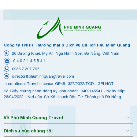
Công ty TNHH Thương mại & Dịch vụ Du lịch Phú Minh Quang
26 Dương Khuê, Mỹ An, Ngũ Hành Sơn, Đà Nẵng, Việt Nam
0 4 0 2 1 4 5 5 4 1
0236 7 307 797
director@phuminhquangtravel.com
International Travel License: GP48- 327/2022/TCDL-GPLHQT
Số Giấy chứng nhận đăng ký kinh doanh: 0402145541 - Ngày cấp:
26/04/2022 - Nơi cấp: Sở Kế Hoạch Đầu Tư Thành phố Đà Nẵng
Về Phú Minh Quang Travel
Dịch vụ của chúng tôi