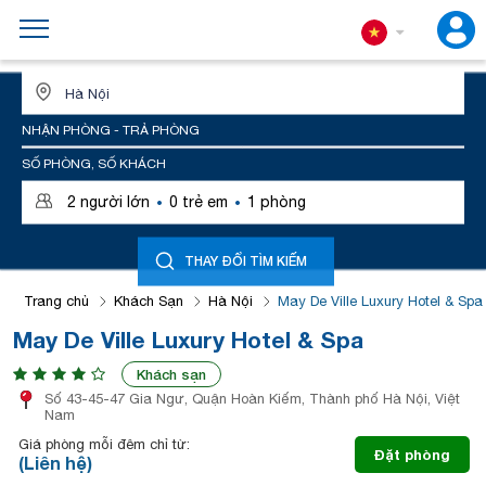
ĐỊA ĐIỂM HOẶC TÊN KHÁCH SẠN
NHẬN PHÒNG - TRẢ PHÒNG
SỐ PHÒNG, SỐ KHÁCH
·
·
2
người lớn
0
trẻ em
1
phòng
THAY ĐỔI TÌM KIẾM
Trang chủ
Khách Sạn
Hà Nội
May De Ville Luxury Hotel & Spa
May De Ville Luxury Hotel & Spa
Khách sạn
Số 43-45-47 Gia Ngư, Quận Hoàn Kiếm, Thành phố Hà Nội, Việt
Nam
Giá phòng mỗi đêm chỉ từ:
Đặt phòng
(Liên hệ)