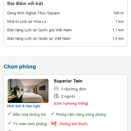
Địa điểm nổi bật
Dong Kinh Nghia Thuc Square
100 m
Nhà tù Lịch sử Hỏa Lò
1 km
Bảo tàng Lịch sử Quốc gia Việt Nam
1,1 km
Bảo tàng Lịch sử Quân sự Việt Nam
1,2 km
Chọn phòng
Superior Twin
2 Giường đơn
2 người
(Còn 9 phòng trống)
Hình ảnh & tiện nghi
Điều hòa không khí
Phòng tắm riêng trong phòng
TV màn hình phẳng
Không hút thuốc