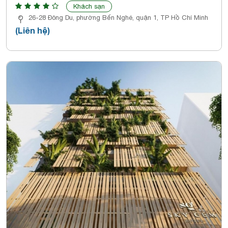
Khách sạn
26-28 Đông Du, phường Bến Nghé, quận 1, TP Hồ Chí Minh
(Liên hệ)