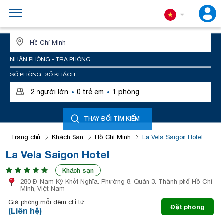
ĐỊA ĐIỂM HOẶC TÊN KHÁCH SẠN
NHẬN PHÒNG - TRẢ PHÒNG
SỐ PHÒNG, SỐ KHÁCH
·
·
2
người lớn
0
trẻ em
1
phòng
THAY ĐỔI TÌM KIẾM
Trang chủ
Khách Sạn
Hồ Chí Minh
La Vela Saigon Hotel
La Vela Saigon Hotel
Khách sạn
280 Đ. Nam Kỳ Khởi Nghĩa, Phường 8, Quận 3, Thành phố Hồ Chí
Minh, Việt Nam
Giá phòng mỗi đêm chỉ từ:
Đặt phòng
(Liên hệ)