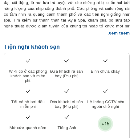
đại, sôi động, là nơi lưu trú tuyệt vời cho những ai bị cuốn hút bởi
năng lượng của nhịp sống thành phố. Các phòng và suite rộng rãi
có tầm nhìn ra quang cảnh thành phố và các tiện nghi giống như
spa. Tìm kiếm sự thanh thản tại Ayla Spa, khám phá bộ sưu tập
nghệ thuật được giám tuyển của chúng tôi hoặc tổ chức một sự
kiện tại một trong những địa điểm khó quên của chúng tôi.
Xem thêm
Tiện nghi khách sạn
Wi-fi có ở các phòng
Đưa khách ra sân
Bình chữa cháy
khách sạn và miễn
bay (Phụ phí)
phí.
Tất cả hồ bơi đều
Đón khách tại sân
Hệ thống CCTV bên
miễn phí
bay (Phụ phí)
ngoài chỗ nghỉ
+15
Mở cửa quanh năm
Tiếng Anh