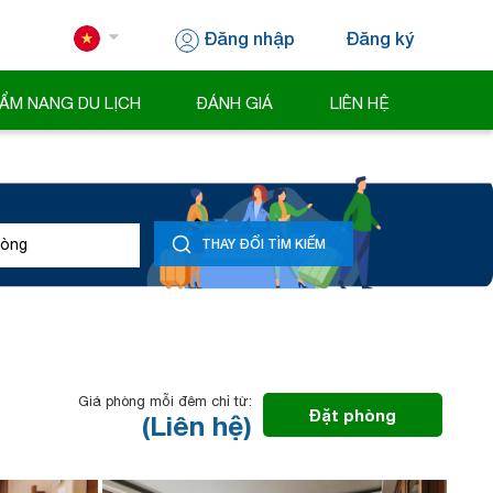
Đăng nhập
Đăng ký
ẨM NANG DU LỊCH
ĐÁNH GIÁ
LIÊN HỆ
òng
THAY ĐỔI TÌM KIẾM
Giá phòng mỗi đêm chỉ từ:
Đặt phòng
(Liên hệ)