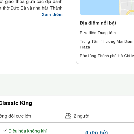
ơi giao thoa giữa các địa danh
hà thờ Đức Bà và nhà hát Thành
 mang lại cho các du khách góc
Xem thêm
ể tham quan hay dừng chân cho
Địa điểm nổi bật
những tòa nhà kiến trúc Pháp
Bưu điện Trung tâm
ng văn hóa sôi động của Việt
Trung Tâm Thương Mại Diam
ởi tổ chức uy tín World Travel
Plaza
h nhân quốc tế và khách du lịch
Bảo tàng Thành phố Hồ Chí M
ệm thanh lịch, cổ điển hòa lẫn
lassic King
ờng đôi cực lớn
2 người
Điều hòa không khí
(Liên hệ)