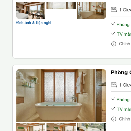
1 Giư
Hình ảnh & tiện nghi
Phòng
TV màn
Chính
Phòng 
1 Giư
Phòng
TV màn
Chính