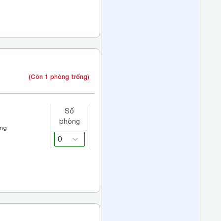
(Còn 1 phòng trống)
Số
phòng
áng