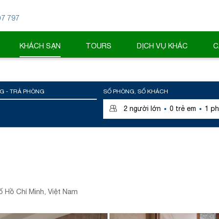
07 797
KHÁCH SẠN
TOURS
DỊCH VỤ KHÁC
C
G - TRẢ PHÒNG
SỐ PHÒNG, SỐ KHÁCH
·
·
2
người lớn
0
trẻ em
1
ph
 Hồ Chí Minh, Việt Nam