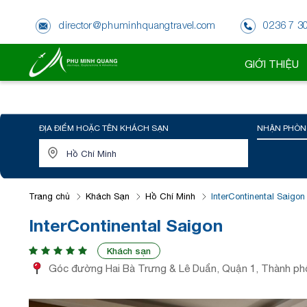
director@phuminhquangtravel.com
0236 7 3
GIỚI THIỆU
ĐỊA ĐIỂM HOẶC TÊN KHÁCH SẠN
NHẬN PHÒN
Trang chủ
Khách Sạn
Hồ Chí Minh
InterContinental Saigon
InterContinental Saigon
Khách sạn
Góc đường Hai Bà Trưng & Lê Duẩn, Quận 1, Thành phố