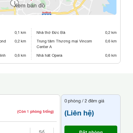
0,1 km
Nhà thờ Đức Bà
0,2 km
ond
0,2 km
Trung tâm Thương mại Vincom
0,6 km
Center A
inh
0,6 km
Nhà hát Opera
0,6 km
0
phòng /
2
đêm giá
(Liên hệ)
(Còn 1 phòng trống)
Đặt phòng
Số