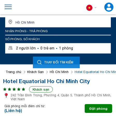
ĐỊA ĐIỂM HOẶC TÊN KHÁCH SẠN
NHẬN PHÒNG - TRẢ PHÒNG
SỐ PHÒNG, SỐ KHÁCH
·
·
2
người lớn
0
trẻ em
1
phòng
THAY ĐỔI TÌM KIẾM
Trang chủ
Khách Sạn
Hồ Chí Minh
Hotel Equatorial Ho Chi Mi
Hotel Equatorial Ho Chi Minh City
Khách sạn
242 Trần Bình Trọng, Phường 4, Quận 5, Thành phố Hồ Chí Minh,
Việt Nam
Giá phòng mỗi đêm chỉ từ:
Đặt phòng
(Liên hệ)