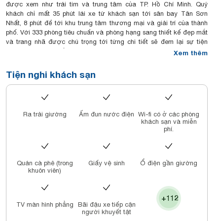
được xem như trái tim và trung tâm của TP. Hồ Chí Minh. Quý
khách chỉ mất 35 phút lái xe từ khách sạn tới sân bay Tân Sơn
Nhất, 8 phút để tới khu trung tâm thương mại và giải trí của thành
phố. Với 333 phòng tiêu chuẩn và phòng hạng sang thiết kế đẹp mắt
và trang nhã được chú trọng tới từng chi tiết sẽ đem lại sự tiện
nghi và thoải mái tối đa cho quý khách dù là thời gian nghỉ ngơi thư
Xem thêm
giãn hay trong chuyến công tác. Khách sạn cũng có các tầng không
hút thuốc riêng biệt với 6 địa điểm phục vụ nhu cầu ẩm thực của
Tiện nghi khách sạn
quý khách, đặc biệt là Nhà hàng Hải sản Orientica & Bar và Quán
Café Chit Chat. Cơ sở vật chất hiện đại của phòng họp và phòng
hội nghị có sức chứa lên tới 1250 người. Ngoài ra, khách sạn còn có
một trung tâm thể thao đẳng cấp thế giới với hồ bơi ngoài trời
Ra trải giường
Ấm đun nước điện
Wi-fi có ở các phòng
(quầy bar nổi trên mặt nước), các dịch vụ thể hình, spa và massage.
khách sạn và miễn
phí.
Quán cà phê (trong
Giấy vệ sinh
Ổ điện gần giường
khuôn viên)
+112
TV màn hình phẳng
Bãi đậu xe tiếp cận
người khuyết tật