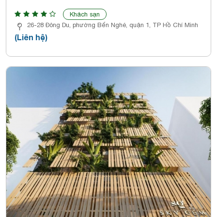
Khách sạn
26-28 Đông Du, phường Bến Nghé, quận 1, TP Hồ Chí Minh
(Liên hệ)