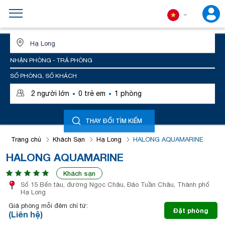
ĐỊA ĐIỂM HOẶC TÊN KHÁCH SẠN
NHẬN PHÒNG - TRẢ PHÒNG
SỐ PHÒNG, SỐ KHÁCH
·
·
2
người lớn
0
trẻ em
1
phòng
THAY ĐỔI TÌM KIẾM
Trang chủ
Khách Sạn
Hạ Long
HALONG AQUAMARINE
HALONG AQUAMARINE
Khách sạn
Số 15 Bến tàu, đường Ngọc Châu, Đảo Tuần Châu, Thành phố
Hạ Long
Giá phòng mỗi đêm chỉ từ:
Đặt phòng
(Liên hệ)