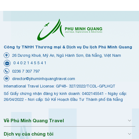
Công ty TNHH Thương mại & Dịch vụ Du lịch Phú Minh Quang
26 Dương Khuê, Mỹ An, Ngũ Hành Sơn, Đà Nẵng, Việt Nam
0 4 0 2 1 4 5 5 4 1
0236 7 307 797
director@phuminhquangtravel.com
International Travel License: GP48- 327/2022/TCDL-GPLHQT
Số Giấy chứng nhận đăng ký kinh doanh: 0402145541 - Ngày cấp:
26/04/2022 - Nơi cấp: Sở Kế Hoạch Đầu Tư Thành phố Đà Nẵng
Về Phú Minh Quang Travel
Dịch vụ của chúng tôi