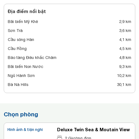
Địa điểm nổi bật
Bãi biển Mỹ Khê
2,9 km
Sơn Trà
3,6 km
Cầu sông Hàn
4,1 km
Cầu Rồng
4,5 km
Bảo tàng Điêu khắc Chăm
4,8 km
Bãi biển Non Nước
9,3 km
Ngũ Hành Sơn
10,2 km
Bà Nà Hills
30,1 km
Chọn phòng
Deluxe Twin Sea & Moutain View
Hình ảnh & tiện nghi
2 Giường đơn