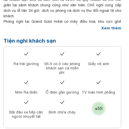
giãn tại sảnh khách chung cũng như sân hiên. Chỗ nghỉ cung cấp
dịch vụ lễ tân 24 giờ, dịch vụ phòng và dịch vụ thu đổi ngoại tệ cho
khách.
Phòng nghỉ tại Grand Gold Hotel có máy điều hòa, khu vực ghế
ngồi, TV truyền hình vệ tinh màn hình phẳng, két an toàn, ấm đun
Xem thêm
nước và phòng tắm riêng với vòi xịt/chậu rửa vệ sinh, áo choàng
tắm cùng dép. Một số phòng còn được bố trí khu vực bếp ăn với lò
Tiện nghi khách sạn
vi sóng, lò nướng và bếp nấu. Mỗi phòng đều được trang bị ga trải
giường và khăn tắm.
Chỗ nghỉ phục vụ bữa sáng kiểu lục địa hàng ngày.
Đi xe đạp là hoạt động được ưa chuộng trong khu vực và du khách
Ra trải giường
Wi-fi có ở các phòng
Giấy vệ sinh
cũng có thể thuê xe hơi tại Grand Gold Hotel.
khách sạn và miễn
Khách sạn nằm cách Bãi biển Mỹ Khê vài bước chân và Trung tâm
phí.
thương mại Indochina Riverside 5 km. Cách sân bay quốc tế Đà
Nẵng 9 km từ Grand Gold Hotel, và chỗ nghỉ cung cấp dịch vụ đưa
đón sân bay với một khoản phụ phí.
Nhìn Ra Biển
Ổ điện gần giường
TV màn hình phẳng
+59
Bãi đậu xe tiếp cận
Bình chữa cháy
người khuyết tật