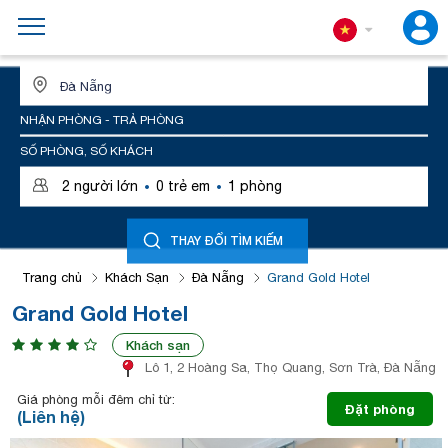
ĐỊA ĐIỂM HOẶC TÊN KHÁCH SẠN
NHẬN PHÒNG - TRẢ PHÒNG
SỐ PHÒNG, SỐ KHÁCH
·
·
2
người lớn
0
trẻ em
1
phòng
THAY ĐỔI TÌM KIẾM
Trang chủ
Khách Sạn
Đà Nẵng
Grand Gold Hotel
Grand Gold Hotel
Khách sạn
Lô 1, 2 Hoàng Sa, Thọ Quang, Sơn Trà, Đà Nẵng
Giá phòng mỗi đêm chỉ từ:
Đặt phòng
(Liên hệ)