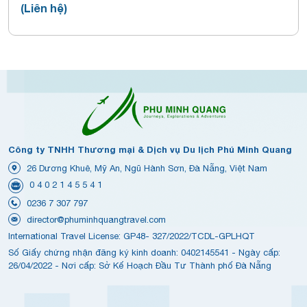
(Liên hệ)
Công ty TNHH Thương mại & Dịch vụ Du lịch Phú Minh Quang
26 Dương Khuê, Mỹ An, Ngũ Hành Sơn, Đà Nẵng, Việt Nam
0 4 0 2 1 4 5 5 4 1
0236 7 307 797
director@phuminhquangtravel.com
International Travel License: GP48- 327/2022/TCDL-GPLHQT
Số Giấy chứng nhận đăng ký kinh doanh: 0402145541 - Ngày cấp:
26/04/2022 - Nơi cấp: Sở Kế Hoạch Đầu Tư Thành phố Đà Nẵng