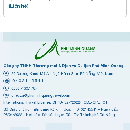
(Liên hệ)
Công ty TNHH Thương mại & Dịch vụ Du lịch Phú Minh Quang
26 Dương Khuê, Mỹ An, Ngũ Hành Sơn, Đà Nẵng, Việt Nam
0 4 0 2 1 4 5 5 4 1
0236 7 307 797
director@phuminhquangtravel.com
International Travel License: GP48- 327/2022/TCDL-GPLHQT
Số Giấy chứng nhận đăng ký kinh doanh: 0402145541 - Ngày cấp:
26/04/2022 - Nơi cấp: Sở Kế Hoạch Đầu Tư Thành phố Đà Nẵng