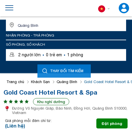
ĐỊA ĐIỂM HOẶC TÊN KHÁCH SẠN
NHẬN PHÒNG - TRẢ PHÒNG
SỐ PHÒNG, SỐ KHÁCH
·
·
2
người lớn
0
trẻ em
1
phòng
THAY ĐỔI TÌM KIẾM
Trang chủ
Khách Sạn
Quảng Bình
Gold Coast Hotel Resort & 
Gold Coast Hotel Resort & Spa
Khu nghỉ dưỡng
Đường Võ Nguyên Giáp, Bảo Ninh, Đồng Hới, Quảng Bình 510000,
Vietnam
Giá phòng mỗi đêm chỉ từ:
Đặt phòng
(Liên hệ)