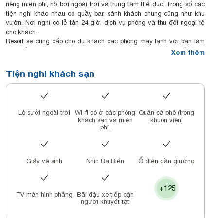
riêng miễn phí, hồ bơi ngoài trời và trung tâm thể dục. Trong số các
tiện nghi khác nhau có quầy bar, sảnh khách chung cũng như khu
vườn. Nơi nghỉ có lễ tân 24 giờ, dịch vụ phòng và thu đổi ngoại tệ
cho khách.
Resort sẽ cung cấp cho du khách các phòng máy lạnh với bàn làm
việc, ấm đun nước, minibar, két an toàn, TV màn hình phẳng và
Xem thêm
phòng tắm riêng với bồn rửa vệ sinh. Một số phòng được trang bị
nhà bếp với lò vi sóng và tủ lạnh. Tại Gold Coast Hotel Resort & Spa,
Tiện nghi khách sạn
các phòng bao gồm bộ khăn trải giường và khăn tắm.
Khách nghỉ tại chỗ nghỉ có thể thưởng thức bữa sáng tự chọn hoặc
gọi món.
Gold Coast Hotel Resort & Spa có sân chơi cho trẻ em. Bạn có thể
Lò sưởi ngoài trời
Wi-fi có ở các phòng
Quán cà phê (trong
chơi bida tại resort và thuê xe hơi.
khách sạn và miễn
khuôn viên)
Sân bay gần nhất là Đồng Hới, cách Gold Coast Hotel Resort & Spa
phí.
9 km và khách sạn cung cấp dịch vụ đưa đón sân bay trả phí.
Giấy vệ sinh
Nhìn Ra Biển
Ổ điện gần giường
+125
TV màn hình phẳng
Bãi đậu xe tiếp cận
người khuyết tật