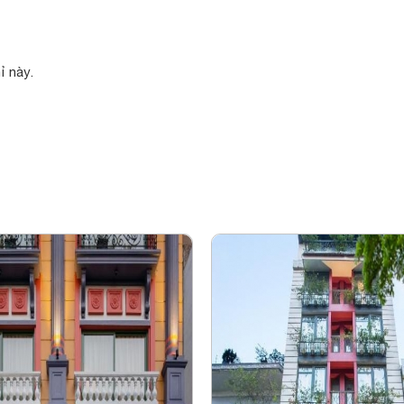
ỉ này.