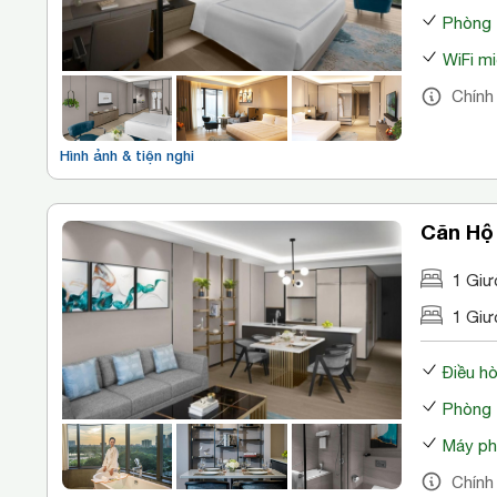
Phòng 
WiFi mi
Chính
Hình ảnh & tiện nghi
Căn Hộ
1 Giư
1 Giư
Điều h
Phòng 
Máy ph
Chính