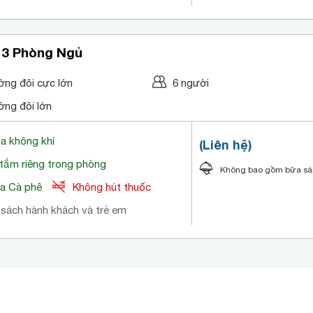
 3 Phòng Ngủ
ờng đôi cực lớn
6 người
ờng đôi lớn
òa không khí
(Liên hệ)
tắm riêng trong phòng
Không bao gồm bữa s
a Cà phê
Không hút thuốc
 sách hành khách và trẻ em