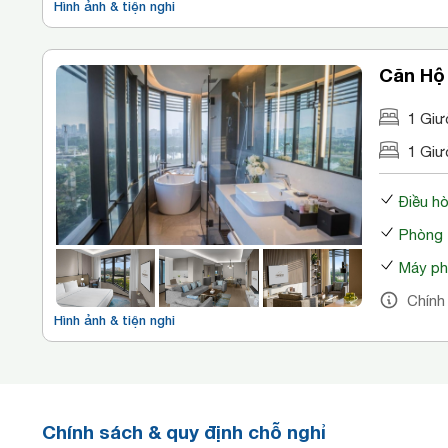
Hình ảnh & tiện nghi
Căn Hộ
1 Giư
1 Giư
Điều h
Phòng 
Máy ph
Chính
Hình ảnh & tiện nghi
Chính sách & quy định chỗ nghỉ