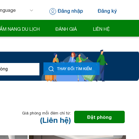
Đăng nhập
Đăng ký
 by
Translate
ẨM NANG DU LỊCH
ĐÁNH GIÁ
LIÊN HỆ
òng
THAY ĐỔI TÌM KIẾM
Giá phòng mỗi đêm chỉ từ:
Đặt phòng
(Liên hệ)