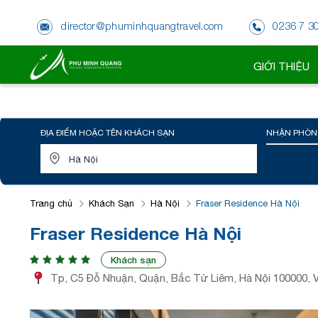
director@phuminhquangtravel.com
0236 7 3
GIỚI THIỆU
ĐỊA ĐIỂM HOẶC TÊN KHÁCH SẠN
NHẬN PHÒN
Trang chủ
Khách Sạn
Hà Nội
Fraser Residence Hà Nội
Fraser Residence Hà Nội
Khách sạn
Tp, C5 Đỗ Nhuận, Quận, Bắc Từ Liêm, Hà Nội 100000, 