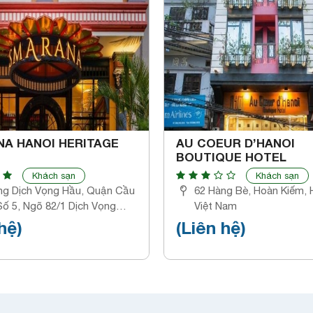
A HANOI HERITAGE
AU COEUR D’HANOI
BOUTIQUE HOTEL
Khách sạn
Khách sạn
g Dịch Vọng Hầu, Quận Cầu
62 Hàng Bè, Hoàn Kiếm, 
Số 5, Ngõ 82/1 Dịch Vọng
Việt Nam
au Giay, Hà Nội, Việt Nam
hệ)
(Liên hệ)