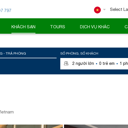
07 797
Powered
KHÁCH SẠN
TOURS
DỊCH VỤ KHÁC
C
G - TRẢ PHÒNG
SỐ PHÒNG, SỐ KHÁCH
·
·
2
người lớn
0
trẻ em
1
ph
Vietnam