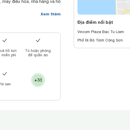
, máy điều hòa, nhà hàng và hồ
két an toàn, TV truyền hình vệ
Xem thêm
ồi. Tất cả các căn được bố trí
Địa điểm nổi bật
 phòng và máy sấy tóc.
Vincom Plaza Bac Tu Liem
.
er Residence Hanoi.
Phố Đi Bộ Trịnh Công Sơn
 cả hồ bơi
Tủ hoặc phòng
 miễn phí
để quần áo
+33
Vòi sen