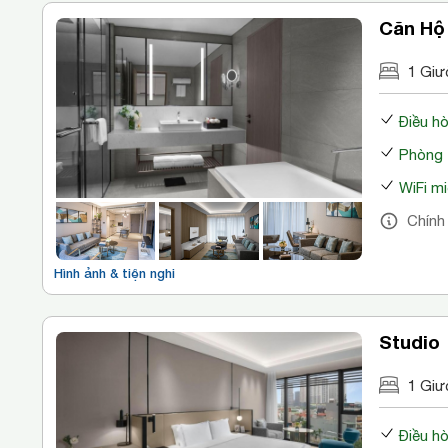
Căn Hộ
1 Giư
Điều h
Phòng 
WiFi mi
Chính
Hình ảnh & tiện nghi
Studio
1 Giư
Điều h