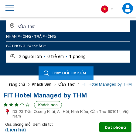
ĐỊA ĐIỂM HOẶC TÊN KHÁCH SẠN
NHẬN PHÒNG - TRẢ PHÒNG
SỐ PHÒNG, SỐ KHÁCH
·
·
2
người lớn
0
trẻ em
1
phòng
THAY ĐỔI TÌM KIẾM
Trang chủ
Khách Sạn
Cần Thơ
FIT Hotel Managed by THM
FIT Hotel Managed by THM
Khách sạn
D3-23 Trần Quang Khải, An Hội, Ninh Kiều, Cần Thơ 901014, Việt
Nam
Giá phòng mỗi đêm chỉ từ:
Đặt phòng
(Liên hệ)