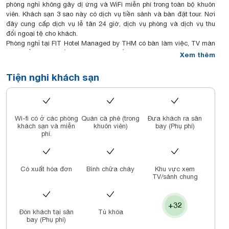
phòng nghỉ không gây dị ứng và WiFi miễn phí trong toàn bộ khuôn
viên. Khách sạn 3 sao này có dịch vụ tiền sảnh và bàn đặt tour. Nơi
đây cung cấp dịch vụ lễ tân 24 giờ, dịch vụ phòng và dịch vụ thu
đổi ngoại tệ cho khách.
Phòng nghỉ tại FIT Hotel Managed by THM có bàn làm việc, TV màn
hình phẳng, máy điều hòa và phòng tắm riêng với vòi sen cùng dép.
Xem thêm
Một số phòng còn được bố trí khu vực ghế ngồi. Các phòng được
trang bị ga trải giường và khăn tắm.
Tiện nghi khách sạn
Các điểm tham quan nổi tiếng gần FIT Hotel Managed by THM bao
gồm Bến Ninh Kiều, Sân vận động Cần Thơ và Bảo tàng Cần Thơ.
Sân bay gần nhất là sân bay quốc tế Cần Thơ, cách khách sạn 9
km, và chỗ nghỉ cung cấp dịch vụ đưa đón sân bay với một khoản
Wi-fi có ở các phòng
Quán cà phê (trong
Đưa khách ra sân
phụ phí.
khách sạn và miễn
khuôn viên)
bay (Phụ phí)
phí.
Có xuất hóa đơn
Bình chữa cháy
Khu vực xem
TV/sảnh chung
+32
Đón khách tại sân
Tủ khóa
bay (Phụ phí)