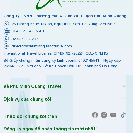
Công ty TNHH Thương mại & Dịch vụ Du lịch Phú Minh Quang
26 Dương Khuê, Mỹ An, Ngũ Hành Sơn, Đà Nẵng, Việt Nam
0 4 0 2 1 4 5 5 4 1
0236 7 307 797
director@phuminhquangtravel.com
International Travel License: GP48- 327/2022/TCDL-GPLHQT
Số Giấy chứng nhận đăng ký kinh doanh: 0402145541 - Ngày cấp:
26/04/2022 - Nơi cấp: Sở Kế Hoạch Đầu Tư Thành phố Đà Nẵng
Về Phú Minh Quang Travel
Dịch vụ của chúng tôi
Theo dõi chúng tôi trên
Đăng ký ngay để nhận thông tin mới nhất!