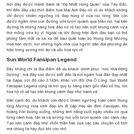
Nơi đây được mệnh danh là “Đệ Nhất Hùng Quan” của Tây Bắc,
khi đến đây vào thời điểm hoa Mai Anh Đào nở rộ du khách không
chỉ được chiêm ngưỡng vẻ đẹp hùng vĩ của núi rừng. Mà còn
được ngắm nhìn con đường uốn lượn quanh qua triền núi, hai bên
đường là những hàng hoa đào nở rộ tạo nên một khung cảnh vừa
thơ mộng vừa kỳ vĩ. Ngoài ra, khi đứng trên đỉnh đèo bạn có thể
phóng tầm mắt ra xa xa để bao quát toàn bộ thung lũng Mường
Hoa bên dưới, nơi những ngôi nhà của người dân địa phương ẩn
hiện trong sương mờ ảo và sắc hoa rực rỡ.
Sun World Fansipan Legend
Đây không chỉ là địa điểm để du khách chinh phục “nóc nhà Đông
Dương”, mà đây còn được biết đến là nơi ngắm hoa đào đẹp nhất
tại Sapa, với độ cao 3.143m. khác với đồi chè Ô Long, Sun World
Fansipan Legend cũng là nơi quy tụ hàng trăm gốc đào cổ thụ, khi
hoa nở rộ sẽ tạo nên khung cảnh đẹp như tranh vẽ.
Bên cạnh đó, du khách còn được chiêm ngưỡng toàn cảnh thung
lũng Mường Hoa xinh đẹp khi đi cáp treo lên đỉnh Fansipan. Khi
hoàng hôn buông xuống, những ánh nắng cuối ngày chiếu rọi qua
từng cánh hoa, tán lá và sương mờ uốn lượn quanh các cành cây.
Tạo nên cảnh đẹp như chốn thần tiên của các câu chuyện cổ tích
mà chúng ta hay đọc khi còn nhỏ.