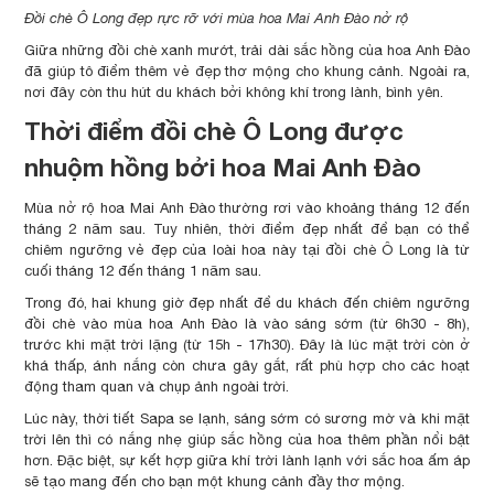
Đồi chè Ô Long đẹp rực rỡ với mùa hoa Mai Anh Đào nở rộ
Giữa những đồi chè xanh mướt, trải dài sắc hồng của hoa Anh Đào
đã giúp tô điểm thêm vẻ đẹp thơ mộng cho khung cảnh. Ngoài ra,
nơi đây còn thu hút du khách bởi không khí trong lành, bình yên.
Thời điểm đồi chè Ô Long được
nhuộm hồng bởi hoa Mai Anh Đào
Mùa nở rộ hoa Mai Anh Đào thường rơi vào khoảng tháng 12 đến
tháng 2 năm sau. Tuy nhiên, thời điểm đẹp nhất để bạn có thể
chiêm ngưỡng vẻ đẹp của loài hoa này tại đồi chè Ô Long là từ
cuối tháng 12 đến tháng 1 năm sau.
Trong đó, hai khung giờ đẹp nhất để du khách đến chiêm ngưỡng
đồi chè vào mùa hoa Anh Đào là vào sáng sớm (từ 6h30 - 8h),
trước khi mặt trời lặng (từ 15h - 17h30). Đây là lúc mặt trời còn ở
khá thấp, ánh nắng còn chưa gây gắt, rất phù hợp cho các hoạt
động tham quan và chụp ảnh ngoài trời.
Lúc này, thời tiết Sapa se lạnh, sáng sớm có sương mờ và khi mặt
trời lên thì có nắng nhẹ giúp sắc hồng của hoa thêm phần nổi bật
hơn. Đặc biệt, sự kết hợp giữa khí trời lành lạnh với sắc hoa ấm áp
sẽ tạo mang đến cho bạn một khung cảnh đầy thơ mộng.