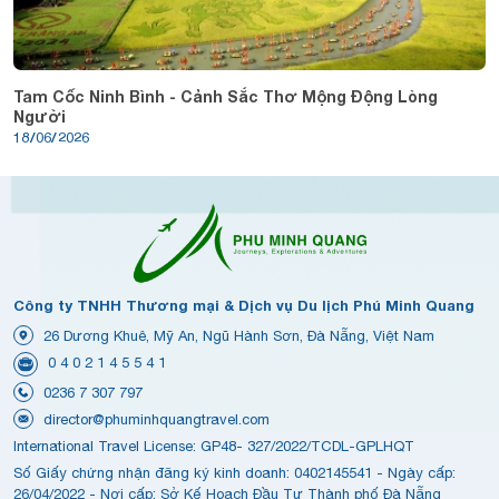
Tam Cốc Ninh Bình - Cảnh Sắc Thơ Mộng Động Lòng
Người
18/06/2026
Công ty TNHH Thương mại & Dịch vụ Du lịch Phú Minh Quang
26 Dương Khuê, Mỹ An, Ngũ Hành Sơn, Đà Nẵng, Việt Nam
0 4 0 2 1 4 5 5 4 1
0236 7 307 797
director@phuminhquangtravel.com
International Travel License: GP48- 327/2022/TCDL-GPLHQT
Số Giấy chứng nhận đăng ký kinh doanh: 0402145541 - Ngày cấp:
26/04/2022 - Nơi cấp: Sở Kế Hoạch Đầu Tư Thành phố Đà Nẵng