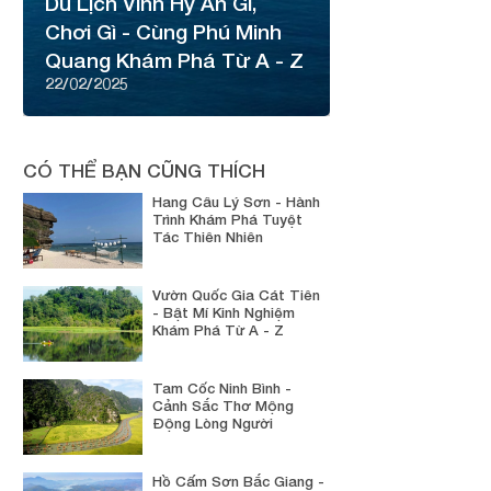
Du Lịch Vĩnh Hy Ăn Gì,
Chơi Gì - Cùng Phú Minh
Quang Khám Phá Từ A - Z
22/02/2025
CÓ THỂ BẠN CŨNG THÍCH
Hang Câu Lý Sơn - Hành
Trình Khám Phá Tuyệt
Tác Thiên Nhiên
Vườn Quốc Gia Cát Tiên
- Bật Mí Kinh Nghiệm
Khám Phá Từ A - Z
Tam Cốc Ninh Bình -
Cảnh Sắc Thơ Mộng
Động Lòng Người
Hồ Cấm Sơn Bắc Giang -