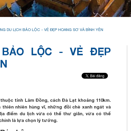
NG DU LỊCH BẢO LỘC - VẺ ĐẸP HOANG SƠ VÀ BÌNH YÊN
 BẢO LỘC - VẺ ĐẸP
ÊN
thuộc tỉnh Lâm Đồng, cách Đà Lạt khoảng 110km.
n thiên nhiên hùng vĩ, những đồi chè xanh ngát và
a điểm du lịch vừa có thể thư giãn, vừa có thể
hính là lựa chọn lý tưởng.