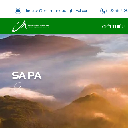
director@phuminhquangtravel.com
0236 7 3
ĐÀ NẴNG
GIỚI THIỆU