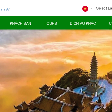
07 797
Powered
KHÁCH SẠN
TOURS
DỊCH VỤ KHÁC
C