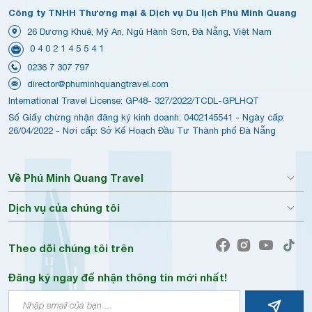
Công ty TNHH Thương mại & Dịch vụ Du lịch Phú Minh Quang
26 Dương Khuê, Mỹ An, Ngũ Hành Sơn, Đà Nẵng, Việt Nam
0 4 0 2 1 4 5 5 4 1
0236 7 307 797
director@phuminhquangtravel.com
International Travel License: GP48- 327/2022/TCDL-GPLHQT
Số Giấy chứng nhận đăng ký kinh doanh: 0402145541 - Ngày cấp:
26/04/2022 - Nơi cấp: Sở Kế Hoạch Đầu Tư Thành phố Đà Nẵng
Về Phú Minh Quang Travel
Dịch vụ của chúng tôi
Theo dõi chúng tôi trên
Đăng ký ngay để nhận thông tin mới nhất!