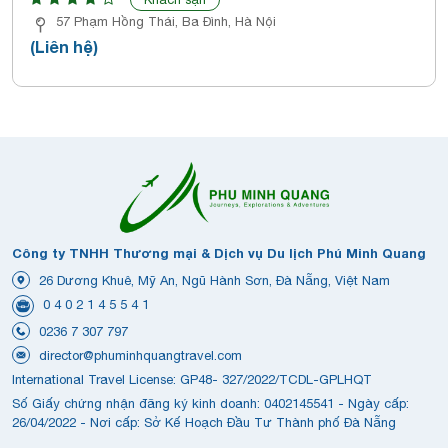
57 Phạm Hồng Thái, Ba Đình, Hà Nội
(Liên hệ)
Công ty TNHH Thương mại & Dịch vụ Du lịch Phú Minh Quang
26 Dương Khuê, Mỹ An, Ngũ Hành Sơn, Đà Nẵng, Việt Nam
0 4 0 2 1 4 5 5 4 1
0236 7 307 797
director@phuminhquangtravel.com
International Travel License: GP48- 327/2022/TCDL-GPLHQT
Số Giấy chứng nhận đăng ký kinh doanh: 0402145541 - Ngày cấp:
26/04/2022 - Nơi cấp: Sở Kế Hoạch Đầu Tư Thành phố Đà Nẵng