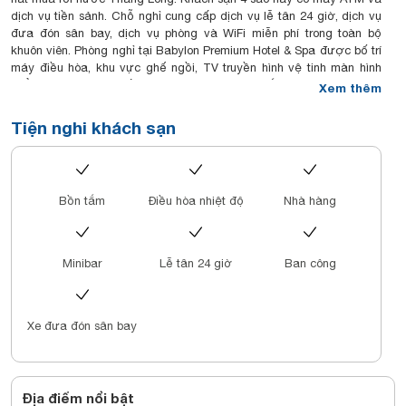
dịch vụ tiền sảnh. Chỗ nghỉ cung cấp dịch vụ lễ tân 24 giờ, dịch vụ
đưa đón sân bay, dịch vụ phòng và WiFi miễn phí trong toàn bộ
khuôn viên. Phòng nghỉ tại Babylon Premium Hotel & Spa được bố trí
máy điều hòa, khu vực ghế ngồi, TV truyền hình vệ tinh màn hình
phẳng, két an toàn, ấm đun nước và phòng tắm riêng đi kèm vòi
Xem thêm
sen, đồ vệ sinh cá nhân miễn phí cùng máy sấy tóc. Một số phòng
có sân hiên trong khi các phòng khác nhìn ra thành phố. Các phòng
Tiện nghi khách sạn
được trang bị ga trải giường và khăn tắm. Chỗ nghỉ cung cấp bữa
sáng kiểu lục địa, bữa sáng kiểu Anh/Ai-len hoặc bữa sáng kiểu Mỹ.
Nhà hàng tại chỗ nghỉ phục vụ ẩm thực Mỹ và châu Âu. Du khách
cũng có thể yêu cầu thực đơn chay. Khu vực này nổi tiếng với hoạt
Bồn tắm
Điều hòa nhiệt độ
Nhà hàng
động đi xe đạp và du khách cũng có thể thuê xe hơi tại khách sạn 4
sao này. Các điểm tham quan nổi tiếng gần Babylon Premium Hotel
& Spa bao gồm Hồ Hoàn Kiếm, Ô Quan Chưởng và trung tâm
thương mại Tràng Tiền Plaza. Sân bay gần nhất là sân bay quốc tế
Minibar
Lễ tân 24 giờ
Ban công
Nội Bài, cách khách sạn 24 km.
Xe đưa đón sân bay
Địa điểm nổi bật