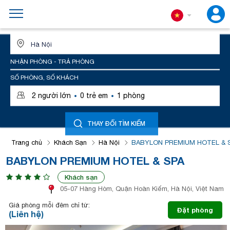
ĐỊA ĐIỂM HOẶC TÊN KHÁCH SẠN
NHẬN PHÒNG - TRẢ PHÒNG
SỐ PHÒNG, SỐ KHÁCH
·
·
2
người lớn
0
trẻ em
1
phòng
THAY ĐỔI TÌM KIẾM
Trang chủ
Khách Sạn
Hà Nội
BABYLON PREMIUM HOTEL & 
BABYLON PREMIUM HOTEL & SPA
Khách sạn
05-07 Hàng Hòm, Quận Hoàn Kiếm, Hà Nội, Việt Nam
Giá phòng mỗi đêm chỉ từ:
Đặt phòng
(Liên hệ)