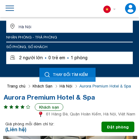
ĐỊA ĐIỂM HOẶC TÊN KHÁCH SẠN
NHẬN PHÒNG - TRẢ PHÒNG
SỐ PHÒNG, SỐ KHÁCH
·
·
2
người lớn
0
trẻ em
1
phòng
THAY ĐỔI TÌM KIẾM
Trang chủ
Khách Sạn
Hà Nội
Aurora Premium Hotel & Spa
Aurora Premium Hotel & Spa
Khách sạn
61 Hàng Bè, Quận Hoàn Kiếm, Hà Nội, Việt Nam
Giá phòng mỗi đêm chỉ từ:
Đặt phòng
(Liên hệ)