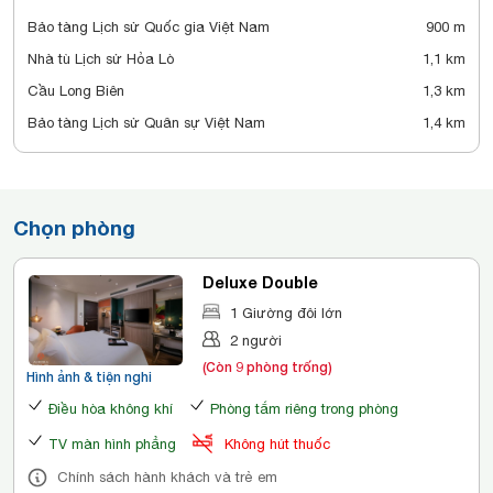
Bảo tàng Lịch sử Quốc gia Việt Nam
900 m
Nhà tù Lịch sử Hỏa Lò
1,1 km
Cầu Long Biên
1,3 km
Bảo tàng Lịch sử Quân sự Việt Nam
1,4 km
Chọn phòng
Deluxe Double
1 Giường đôi lớn
2 người
(Còn 9 phòng trống)
Hình ảnh & tiện nghi
Điều hòa không khí
Phòng tắm riêng trong phòng
TV màn hình phẳng
Không hút thuốc
Chính sách hành khách và trẻ em