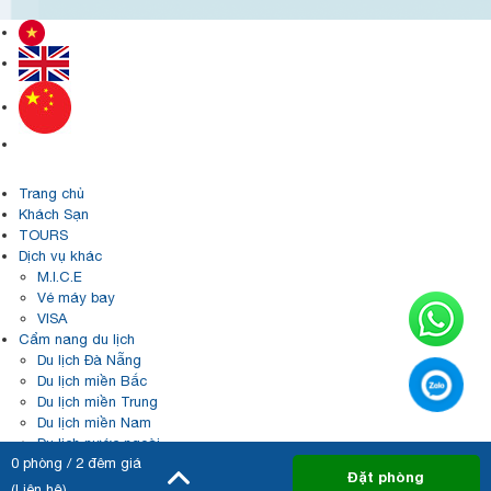
Trang chủ
Khách Sạn
TOURS
Dịch vụ khác
M.I.C.E
Vé máy bay
VISA
Cẩm nang du lịch
Du lịch Đà Nẵng
Du lịch miền Bắc
Du lịch miền Trung
Du lịch miền Nam
Du lịch nước ngoài
0
phòng /
2
đêm giá
Đánh giá
Đặt phòng
Liên hệ
(Liên hệ)