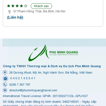
Khách sạn
57 Phạm Hồng Thái, Ba Đình, Hà Nội
(Liên hệ)
Công ty TNHH Thương mại & Dịch vụ Du lịch Phú Minh Quang
26 Dương Khuê, Mỹ An, Ngũ Hành Sơn, Đà Nẵng, Việt Nam
0 4 0 2 1 4 5 5 4 1
0236 7 307 797
director@phuminhquangtravel.com
International Travel License: GP48- 327/2022/TCDL-GPLHQT
Số Giấy chứng nhận đăng ký kinh doanh: 0402145541 - Ngày cấp: