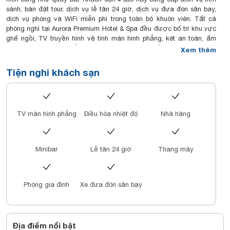
sảnh, bàn đặt tour, dịch vụ lễ tân 24 giờ, dịch vụ đưa đón sân bay,
dịch vụ phòng và WiFi miễn phí trong toàn bộ khuôn viên. Tất cả
phòng nghỉ tại Aurora Premium Hotel & Spa đều được bố trí khu vực
ghế ngồi, TV truyền hình vệ tinh màn hình phẳng, két an toàn, ấm
đun nước và phòng tắm riêng đi kèm vòi sen, đồ vệ sinh cá nhân
Xem thêm
miễn phí cùng máy sấy tóc. Một số phòng có ban công trong khi các
phòng còn lại nhìn ra thành phố. Các phòng được trang bị ga trải
Tiện nghi khách sạn
giường và khăn tắm. Chỗ nghỉ cung cấp bữa sáng buffet, bữa sáng
à la carte hoặc bữa sáng kiểu lục địa. Nhà hàng tại chỗ nghỉ phục
vụ ẩm thực Mỹ, Châu Á và Châu Âu. Du khách cũng có thể yêu cầu
các món ăn kiêng gluten, các món ăn không chứa sữa và các món
TV màn hình phẳng
Điều hòa nhiệt độ
Nhà hàng
chay. Aurora Premium Hotel & Spa cung cấp chỗ nghỉ 4 sao với
phòng xông hơi khô. Khách sạn nằm gần các điểm tham quan nổi
tiếng như Ô Quan Chưởng, Nhà Hát Lớn Hà Nội và Hồ Hoàn Kiếm.
Sân bay gần nhất là sân bay quốc tế Nội Bài, nằm trong bán kính 24
Minibar
Lễ tân 24 giờ
Thang máy
km từ Aurora Premium Hotel & Spa.
Phòng gia đình
Xe đưa đón sân bay
Địa điểm nổi bật