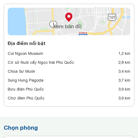
Địa điểm nổi bật
Coi Nguon Museum
1,2 km
Cơ sở Nuôi cấy Ngọc trai Phú Quốc
2,8 km
Chùa Sư Muôn
3,4 km
Sung Hung Pagoda
3,7 km
Bưu điện Phú Quốc
3,9 km
Chợ đêm Phú Quốc
3,9 km
Chọn phòng