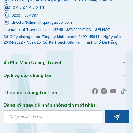
26 Dương Khuê, Mỹ An, Ngũ Hành Sơn, Đà Nẵng, Việt Nam
0 4 0 2 1 4 5 5 4 1
0236 7 307 797
director@phuminhquangtravel.com
International Travel License: GP48- 327/2022/TCDL-GPLHQT
Số Giấy chứng nhận đăng ký kinh doanh: 0402145541 - Ngày cấp:
26/04/2022 - Nơi cấp: Sở Kế Hoạch Đầu Tư Thành phố Đà Nẵng
Về Phú Minh Quang Travel
Dịch vụ của chúng tôi
Theo dõi chúng tôi trên
Đăng ký ngay để nhận thông tin mới nhất!