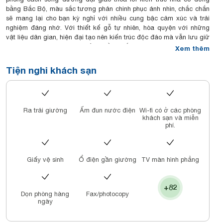
bằng Bắc Bộ, màu sắc tương phản chinh phục ánh nhìn, chắc chắn
sẽ mang lại cho bạn kỳ nghỉ với nhiều cung bậc cảm xúc và trải
nghiệm đáng nhớ. Với thiết kế gỗ tự nhiên, hòa quyện với những
vật liệu dân gian, hiện đại tạo nên kiến trúc độc đáo mà vẫn lưu giữ
được những nét riêng của đồng bằng Bắc Bộ Việt Nam.
Xem thêm
Anja Beach Resort & Spa Phú Quốc theo tiêu chuẩn 4 sao và hệ
thống 50 phòng. Với nhiều hạng phòng đều được hướng ra biển
Tiện nghi khách sạn
tuyệt đẹp, cùng đắm mình trong dòng nước mát lạnh của hồ bơi
ngay cạnh bãi biển, phù hợp tất cả chương trình bất kể là bạn đi
công tác, tìm kiếm nơi riêng tư nghỉ dưỡng hay những giây phút thư
giãn bên gia đình.
Ra trải giường
Ấm đun nước điện
Wi-fi có ở các phòng
Sẽ không mất quá nhiều thời gian với vị trí địa lý thuận lợi Resort
khách sạn và miễn
nằm ngay trung tâm xã Dương Tơ cách sân bay Quốc tế Phú Quốc
phí.
8 phút về Resort và 10 phút di chuyển đến các điểm trung tâm như
“Chợ Đêm”, công viên “Bạch Đằng”, bờ kè “Dinh Cậu”.
Giấy vệ sinh
Ổ điện gần giường
TV màn hình phẳng
+82
Dọn phòng hàng
Fax/photocopy
ngày