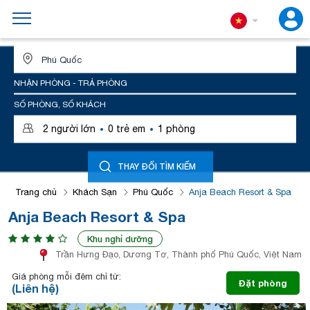
ĐỊA ĐIỂM HOẶC TÊN KHÁCH SẠN
NHẬN PHÒNG - TRẢ PHÒNG
SỐ PHÒNG, SỐ KHÁCH
·
·
2
người lớn
0
trẻ em
1
phòng
THAY ĐỔI TÌM KIẾM
Trang chủ
Khách Sạn
Phú Quốc
Anja Beach Resort & Spa
Anja Beach Resort & Spa
Khu nghỉ dưỡng
Trần Hưng Đạo, Dương Tơ, Thành phố Phú Quốc, Việt Nam
Giá phòng mỗi đêm chỉ từ:
Đặt phòng
(Liên hệ)