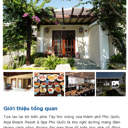
+36
Giới thiệu tổng quan
Tọa lạc tại bờ biển phía Tây thơ mộng của thành phố Phú Quốc,
Anja Beach Resort & Spa Phú Quốc là khu nghỉ dưỡng mang đậm
phong cách sống đương đại giao thoa lối kiến trúc nhà cổ đồng