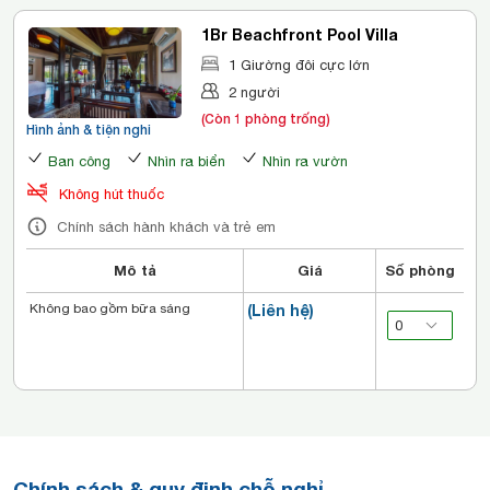
1Br Beachfront Pool Villa
1 Giường đôi cực lớn
2 người
(Còn 1 phòng trống)
Hình ảnh & tiện nghi
Ban công
Nhìn ra biển
Nhìn ra vườn
Không hút thuốc
Chính sách hành khách và trẻ em
Mô tả
Giá
Số phòng
Không bao gồm bữa sáng
(Liên hệ)
Chính sách & quy định chỗ nghỉ