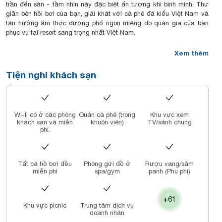
trần đến sàn - tầm nhìn này đặc biệt ấn tượng khi bình minh. Thư
giãn bên hồi bơi của bạn, giải khát với cà phê đá kiểu Việt Nam và
tận hưởng ẩm thực đường phố ngon miệng do quản gia của bạn
phục vụ tại resort sang trọng nhất Việt Nam.
Xem thêm
Tiện nghi khách sạn
Wi-fi có ở các phòng
Quán cà phê (trong
Khu vực xem
khách sạn và miễn
khuôn viên)
TV/sảnh chung
phí.
Tất cả hồ bơi đều
Phòng gửi đồ ở
Rượu vang/sâm
miễn phí
spa/gym
panh (Phụ phí)
+61
Khu vực picnic
Trung tâm dịch vụ
doanh nhân