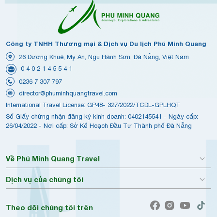
Công ty TNHH Thương mại & Dịch vụ Du lịch Phú Minh Quang
26 Dương Khuê, Mỹ An, Ngũ Hành Sơn, Đà Nẵng, Việt Nam
0 4 0 2 1 4 5 5 4 1
0236 7 307 797
director@phuminhquangtravel.com
International Travel License: GP48- 327/2022/TCDL-GPLHQT
Số Giấy chứng nhận đăng ký kinh doanh: 0402145541 - Ngày cấp:
26/04/2022 - Nơi cấp: Sở Kế Hoạch Đầu Tư Thành phố Đà Nẵng
Về Phú Minh Quang Travel
Dịch vụ của chúng tôi
Theo dõi chúng tôi trên