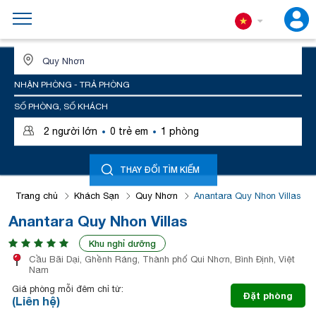
ĐỊA ĐIỂM HOẶC TÊN KHÁCH SẠN
NHẬN PHÒNG - TRẢ PHÒNG
SỐ PHÒNG, SỐ KHÁCH
·
·
2
người lớn
0
trẻ em
1
phòng
THAY ĐỔI TÌM KIẾM
Trang chủ
Khách Sạn
Quy Nhơn
Anantara Quy Nhon Villas
Anantara Quy Nhon Villas
Khu nghỉ dưỡng
Cầu Bãi Dại, Ghềnh Ráng, Thành phố Qui Nhơn, Bình Định, Việt
Nam
Giá phòng mỗi đêm chỉ từ:
Đặt phòng
(Liên hệ)