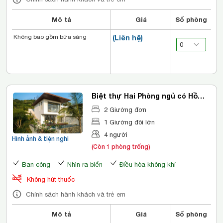
Mô tả
Giá
Số phòng
Không bao gồm bữa sáng
(Liên hệ)
Biệt thự Hai Phòng ngủ có Hồ
bơi Nhìn ra Đại dương
2 Giường đơn
1 Giường đôi lớn
4 người
Hình ảnh & tiện nghi
(Còn 1 phòng trống)
Ban công
Nhìn ra biển
Điều hòa không khí
Không hút thuốc
Chính sách hành khách và trẻ em
Mô tả
Giá
Số phòng